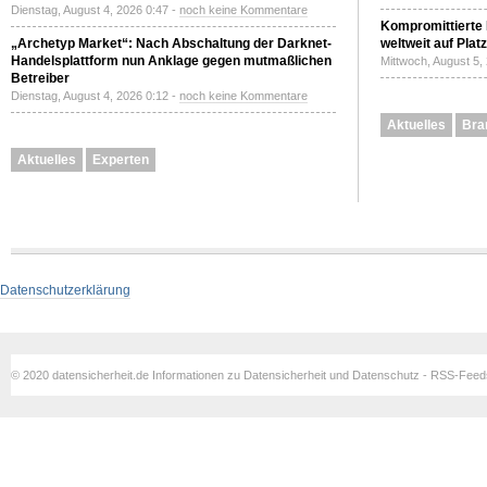
Dienstag, August 4, 2026 0:47 -
noch keine Kommentare
Kompromittierte
„Archetyp Market“: Nach Abschaltung der Darknet-
weltweit auf Plat
Handelsplattform nun Anklage gegen mutmaßlichen
Mittwoch, August 5,
Betreiber
Dienstag, August 4, 2026 0:12 -
noch keine Kommentare
Aktuelles
Bra
Aktuelles
Experten
Datenschutzerklärung
© 2020 datensicherheit.de Informationen zu Datensicherheit und Datenschutz - RSS-Fee