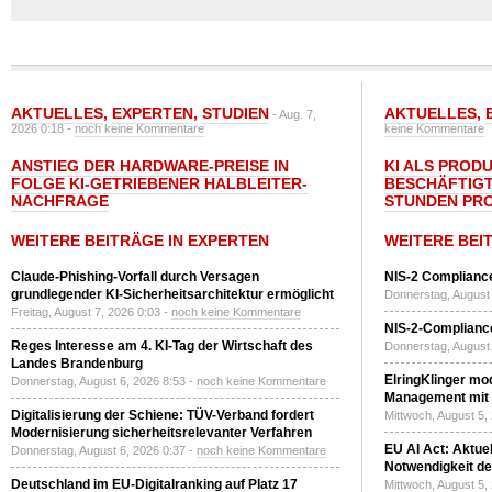
AKTUELLES
,
EXPERTEN
,
STUDIEN
AKTUELLES
,
- Aug. 7,
2026 0:18 -
noch keine Kommentare
keine Kommentare
ANSTIEG DER HARDWARE-PREISE IN
KI ALS PROD
FOLGE KI-GETRIEBENER HALBLEITER-
BESCHÄFTIGT
NACHFRAGE
STUNDEN PR
WEITERE BEITRÄGE IN EXPERTEN
WEITERE BEI
Claude-Phishing-Vorfall durch Versagen
NIS-2 Compliance
grundlegender KI-Sicherheitsarchitektur ermöglicht
Donnerstag, August 
Freitag, August 7, 2026 0:03 -
noch keine Kommentare
NIS-2-Compliance
Reges Interesse am 4. KI-Tag der Wirtschaft des
Donnerstag, August 
Landes Brandenburg
ElringKlinger mod
Donnerstag, August 6, 2026 8:53 -
noch keine Kommentare
Management mit 
Digitalisierung der Schiene: TÜV-Verband fordert
Mittwoch, August 5,
Modernisierung sicherheitsrelevanter Verfahren
EU AI Act: Aktuel
Donnerstag, August 6, 2026 0:37 -
noch keine Kommentare
Notwendigkeit de
Deutschland im EU-Digitalranking auf Platz 17
Mittwoch, August 5,