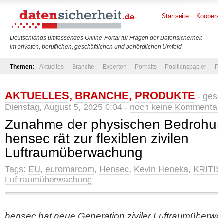
Startseite
Koopera
Deutschlands umfassendes Online-Portal für Fragen der Datensicherheit
im privaten, beruflichen, geschäftlichen und behördlichen Umfeld
Themen:
Aktuelles
Branche
Experten
Portraits
Positionspapier
P
AKTUELLES
,
BRANCHE
,
PRODUKTE
- ges
Dienstag, August 5, 2025 0:04 -
noch keine Kommenta
Zunahme der physischen Bedrohun
hensec rät zur flexiblen zivilen
Luftraumüberwachung
Tags:
EU
,
euromarcom
,
Hensec
,
Kevin Heneka
,
KRITI
Luftraumüberwachung
hensec hat neue Generation ziviler Luftraumüberwa