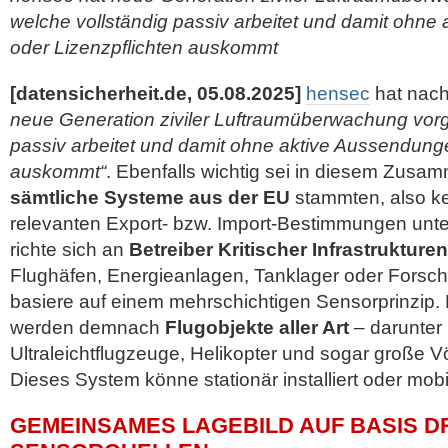
welche vollständig passiv arbeitet und damit ohn
oder Lizenzpflichten auskommt
[datensicherheit.de, 05.08.2025]
hensec
hat nac
neue Generation ziviler Luftraumüberwachung vorges
passiv arbeitet und damit ohne aktive Aussendunge
auskommt“
. Ebenfalls wichtig sei in diesem Zus
sämtliche Systeme aus der EU
stammten, also ke
relevanten Export- bzw. Import-Bestimmungen unt
richte sich an
Betreiber Kritischer Infrastrukturen
Flughäfen, Energieanlagen, Tanklager oder Forsc
basiere auf einem mehrschichtigen Sensorprinzip. Er
werden demnach
Flugobjekte aller Art
– darunter
Ultraleichtflugzeuge, Helikopter und sogar große V
Dieses System könne stationär installiert oder mob
GEMEINSAMES LAGEBILD AUF BASIS D