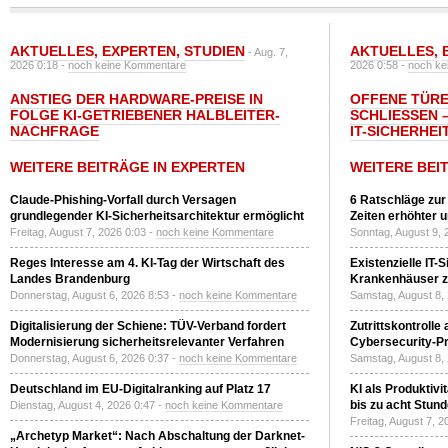
AKTUELLES
,
EXPERTEN
,
STUDIEN
AKTUELLES
,
- Aug. 7,
2026 0:18 -
noch keine Kommentare
2026 0:58 -
noch ke
ANSTIEG DER HARDWARE-PREISE IN
OFFENE TÜRE
FOLGE KI-GETRIEBENER HALBLEITER-
SCHLIESSEN –
NACHFRAGE
T-SICHERHEI
WEITERE BEITRÄGE IN EXPERTEN
WEITERE BEI
Claude-Phishing-Vorfall durch Versagen
6 Ratschläge zur
grundlegender KI-Sicherheitsarchitektur ermöglicht
Zeiten erhöhter 
Freitag, August 7, 2026 0:03 -
noch keine Kommentare
Sonntag, August 9, 
Reges Interesse am 4. KI-Tag der Wirtschaft des
Existenzielle IT-
Landes Brandenburg
Krankenhäuser zu
Donnerstag, August 6, 2026 8:53 -
noch keine Kommentare
Samstag, August 8,
Digitalisierung der Schiene: TÜV-Verband fordert
Zutrittskontrolle
Modernisierung sicherheitsrelevanter Verfahren
Cybersecurity-Pri
Donnerstag, August 6, 2026 0:37 -
noch keine Kommentare
Samstag, August 8,
Deutschland im EU-Digitalranking auf Platz 17
KI als Produktivi
bis zu acht Stun
Dienstag, August 4, 2026 0:47 -
noch keine Kommentare
Freitag, August 7, 
„Archetyp Market“: Nach Abschaltung der Darknet-