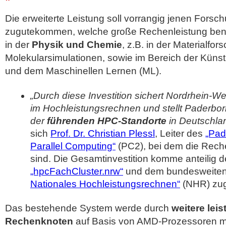
Die erweiterte Leistung soll vorrangig jenen Fors
zugutekommen, welche große Rechenleistung ben
in der
Physik und Chemie
, z.B. in der Materialfo
Molekularsimulationen, sowie im Bereich der Künstli
und dem Maschinellen Lernen (ML).
„Durch diese Investition sichert Nordrhein-W
im Hochleistungsrechnen und stellt Paderborn
der
führenden HPC-Standorte
in Deutschla
sich
Prof. Dr. Christian Plessl
, Leiter des
„Pad
Parallel Computing“
(PC2), bei dem die Rech
sind. Die Gesamtinvestition komme anteilig 
„hpcFachCluster.nrw“
und dem bundesweite
Nationales Hochleistungsrechnen“
(NHR) zug
Das bestehende System werde durch
weitere lei
Rechenknoten
auf Basis von AMD-Prozessoren mi