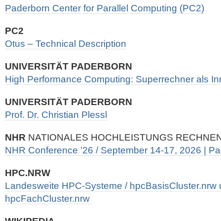
Paderborn Center for Parallel Computing (PC2)
PC2
Otus – Tech­ni­cal De­s­crip­ti­on
UNIVERSITÄT PADERBORN
High Per­for­mance Com­pu­ting: Super­rech­ner als In­no
UNIVERSITÄT PADERBORN
Prof. Dr. Christian Plessl
NHR
NATIONALES HOCHLEISTUNGS RECHNE
NHR Conference ’26 / September 14-17, 2026 | P
HPC.NRW
Landesweite HPC-Systeme / hpcBasisCluster.nrw
hpcFachCluster.nrw