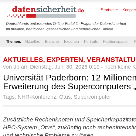
Startseite
Koopera
Deutschlands umfassendes Online-Portal für Fragen der Datensicherheit
im privaten, beruflichen, geschäftlichen und behördlichen Umfeld
Themen:
Aktuelles
Branche
Experten
Portraits
Positionspapier
P
AKTUELLES
,
EXPERTEN
,
VERANSTALT
von
dp
am Dienstag, Juni 30, 2026 0:10 -
noch keine 
Universität Paderborn: 12 Millionen
Erweiterung des Supercomputers 
Tags:
NHR-Konferenz
,
Otus
,
Supercomputer
Zusätzliche Rechenknoten und Speicherkapazität
HPC-System „Otus“, zukünftig noch rechenintensiv
und technische Probleme zu lösen