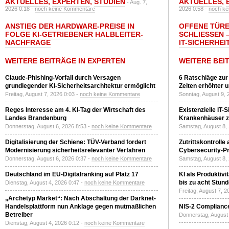
AKTUELLES
,
EXPERTEN
,
STUDIEN
AKTUELLES
,
- Aug. 7,
2026 0:18 -
noch keine Kommentare
2026 0:58 -
noch ke
ANSTIEG DER HARDWARE-PREISE IN
OFFENE TÜRE
FOLGE KI-GETRIEBENER HALBLEITER-
SCHLIESSEN –
NACHFRAGE
T-SICHERHEI
WEITERE BEITRÄGE IN EXPERTEN
WEITERE BEI
Claude-Phishing-Vorfall durch Versagen
6 Ratschläge zur
grundlegender KI-Sicherheitsarchitektur ermöglicht
Zeiten erhöhter 
Freitag, August 7, 2026 0:03 -
noch keine Kommentare
Sonntag, August 9, 
Reges Interesse am 4. KI-Tag der Wirtschaft des
Existenzielle IT-
Landes Brandenburg
Krankenhäuser zu
Donnerstag, August 6, 2026 8:53 -
noch keine Kommentare
Samstag, August 8,
Digitalisierung der Schiene: TÜV-Verband fordert
Zutrittskontrolle
Modernisierung sicherheitsrelevanter Verfahren
Cybersecurity-Pri
Donnerstag, August 6, 2026 0:37 -
noch keine Kommentare
Samstag, August 8,
Deutschland im EU-Digitalranking auf Platz 17
KI als Produktivi
bis zu acht Stun
Dienstag, August 4, 2026 0:47 -
noch keine Kommentare
Freitag, August 7, 
„Archetyp Market“: Nach Abschaltung der Darknet-
Handelsplattform nun Anklage gegen mutmaßlichen
NIS-2 Compliance
Betreiber
Donnerstag, August 
Dienstag, August 4, 2026 0:12 -
noch keine Kommentare