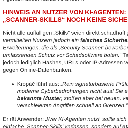
HINWEIS AN NUTZER VON KI-AGENTEN:
„SCANNER-SKILLS“ NOCH KEINE SICH
Nicht alle auffälligen „Skills“ seien direkt schadha
vermittelten Nutzern jedoch ein
falsches Sicherhe
Erweiterungen, die als ,Security Scanner’ beworb
umfassenden Schutz vor Schadsoftware boten.“
Ta
jedoch lediglich Hashes, URLs oder IP-Adressen v
gegen Online-Datenbanken.
Kropáč führt aus:
„Rein signaturbasierte Prü
moderne Cyberbedrohungen nicht aus! Sie e
bekannte Muster
, stoßen aber bei neuen, ve
verschleierten Angriffen schnell an Grenzen.“
Er rät Anwender:
„Wer KI-Agenten nutzt, sollte sich
einfache ,Scanner-Skills’ verlassen, sondern auf
et