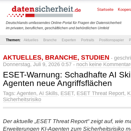
Startseite
Koopera
Deutschlands umfassendes Online-Portal für Fragen der Datensicherheit
im privaten, beruflichen, geschäftlichen und behördlichen Umfeld
Themen:
Aktuelles
Branche
Experten
Portraits
Positionspapier
P
AKTUELLES
,
BRANCHE
,
STUDIEN
- geschr
Donnerstag, Juli 9, 2026 0:57 -
noch keine Kommentar
ESET-Warnung: Schadhafte AI Skill
Agenten neue Angriffsflächen
Tags:
Agenten
,
AI Skills
,
ESET
,
ESET Threat Report
,
K
Sicherheitsrisiko
Der aktuelle „ESET Threat Report“ zeigt auf, wie ma
Erweiterungen KI-Agenten zum Sicherheitsrisiko