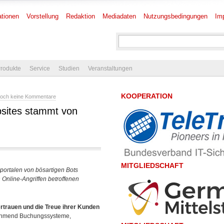
tionen
Vorstellung
Redaktion
Mediadaten
Nutzungsbedingungen
Im
rodukte
Service
Studien
Veranstaltungen
KOOPERATION
och keine Kommentare
bsites stammt von
MITGLIEDSCHAFT
portalen von bösartigen Bots
 Online-Angriffen betroffenen
rtrauen und die Treue ihrer Kunden
unehmend Buchungssysteme,