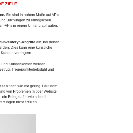
E ZIELE
en.
Sie sind in hohem Maße auf APIs
g und Buchungen zu ermöglichen.
uten-APIs in einem Umfang abfragten,
f-Inventory“-Angriffe
ein, bei denen
erden. Dies kann eine künstliche
e Kunden verringern.
e und Kundenkonten werden
 Betrug, Treuepunktediebstahl und
issen
nach wie vor gering. Laut dem
rund von Problemen mit der Website
ein Beleg dafür, wie schnell
artungen nicht erfüllen.