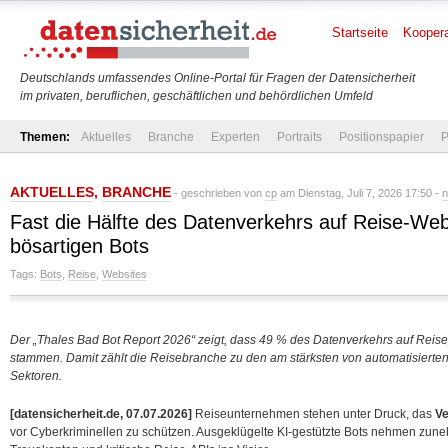
Startseite
Koopera
Deutschlands umfassendes Online-Portal für Fragen der Datensicherheit
im privaten, beruflichen, geschäftlichen und behördlichen Umfeld
Themen:
Aktuelles
Branche
Experten
Portraits
Positionspapier
P
AKTUELLES
,
BRANCHE
- geschrieben von
cp
am Dienstag, Juli 7, 2026 17:50 -
n
Fast die Hälfte des Datenverkehrs auf Reise-We
bösartigen Bots
Tags:
Bots
,
Reise
,
Websites
Der „Thales Bad Bot Report 2026“ zeigt, dass 49 % des Datenverkehrs auf Reise
stammen. Damit zählt die Reisebranche zu den am stärksten von automatisierten
Sektoren.
[datensicherheit.de, 07.07.2026]
Reiseunternehmen stehen unter Druck, das
Ve
vor Cyberkriminellen zu schützen. Ausgeklügelte KI-gestützte Bots nehmen z