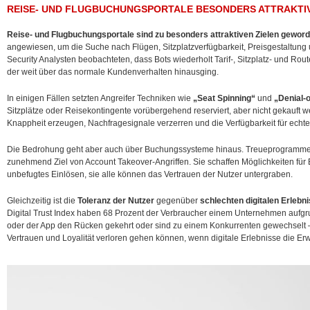
REISE- UND FLUGBUCHUNGSPORTALE BESONDERS ATTRAKTIV
Reise- und Flugbuchungsportale sind zu besonders attraktiven Zielen geword
angewiesen, um die Suche nach Flügen, Sitzplatzverfügbarkeit, Preisgestaltun
Security Analysten beobachteten, dass Bots wiederholt Tarif-, Sitzplatz- und Ro
der weit über das normale Kundenverhalten hinausging.
In einigen Fällen setzten Angreifer Techniken wie
„Seat Spinning“
und
„Denial-o
Sitzplätze oder Reisekontingente vorübergehend reserviert, aber nicht gekauft w
Knappheit erzeugen, Nachfragesignale verzerren und die Verfügbarkeit für echt
Die Bedrohung geht aber auch über Buchungssysteme hinaus. Treueprogramm
zunehmend Ziel von Account Takeover-Angriffen. Sie schaffen Möglichkeiten für
unbefugtes Einlösen, sie alle können das Vertrauen der Nutzer untergraben.
Gleichzeitig ist die
Toleranz der Nutzer
gegenüber
schlechten digitalen Erlebn
Digital Trust Index haben 68 Prozent der Verbraucher einem Unternehmen aufg
oder der App den Rücken gekehrt oder sind zu einem Konkurrenten gewechselt – 
Vertrauen und Loyalität verloren gehen können, wenn digitale Erlebnisse die Erw