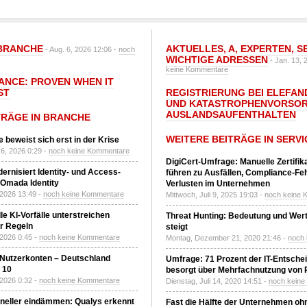
BRANCHE
AKTUELLES
,
A
,
EXPERTEN
,
S
- Aug. 6, 2026 12:06 -
noch
WICHTIGE ADRESSEN
- Jan. 13, 
keine Kommentare
IANCE: PROVEN WHEN IT
ST
REGISTRIERUNG BEI ELEFAND
UND KATASTROPHENVORSOR
AUSLANDSAUFENTHALTEN
TRÄGE IN BRANCHE
WEITERE BEITRÄGE IN SERVI
 beweist sich erst in der Krise
6, 2026 0:29 -
noch keine Kommentare
DigiCert-Umfrage: Manuelle Zertifi
ernisiert Identity- und Access-
führen zu Ausfällen, Compliance-Fe
Omada Identity
Verlusten im Unternehmen
 2026 13:49 -
noch keine Kommentare
Mittwoch, Juli 9, 2025 19:03 -
noch keine 
le KI-Vorfälle unterstreichen
Threat Hunting: Bedeutung und Wer
r Regeln
steigt
 2026 0:45 -
noch keine Kommentare
Montag, Dezember 21, 2020 21:46 -
noch
 Nutzerkonten – Deutschland
Umfrage: 71 Prozent der IT-Entsche
z 10
besorgt über Mehrfachnutzung von
 2026 0:32 -
noch keine Kommentare
Dienstag, Juli 14, 2020 14:51 -
noch kein
neller eindämmen: Qualys erkennt
Fast die Hälfte der Unternehmen oh