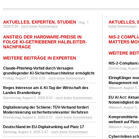
AKTUELLES
,
EXPERTEN
,
STUDIEN
AKTUELLES
,
- Aug. 7,
2026 0:18 -
noch keine Kommentare
keine Kommentare
ANSTIEG DER HARDWARE-PREISE IN
NIS-2 COMPL
FOLGE KI-GETRIEBENER HALBLEITER-
MATTERS MO
NACHFRAGE
WEITERE BEI
WEITERE BEITRÄGE IN EXPERTEN
NIS-2-Compliance
Claude-Phishing-Vorfall durch Versagen
Donnerstag, August 
grundlegender KI-Sicherheitsarchitektur ermöglicht
ElringKlinger mod
Freitag, August 7, 2026 0:03 -
noch keine Kommentare
Management mit 
Reges Interesse am 4. KI-Tag der Wirtschaft des
Mittwoch, August 5,
Landes Brandenburg
EU AI Act: Aktuel
Donnerstag, August 6, 2026 8:53 -
noch keine Kommentare
Notwendigkeit de
Digitalisierung der Schiene: TÜV-Verband fordert
Mittwoch, August 5,
Modernisierung sicherheitsrelevanter Verfahren
Kompromittierte
Donnerstag, August 6, 2026 0:37 -
noch keine Kommentare
weltweit auf Plat
Deutschland im EU-Digitalranking auf Platz 17
Mittwoch, August 5,
Dienstag, August 4, 2026 0:47 -
noch keine Kommentare
Cyberrisiken sch