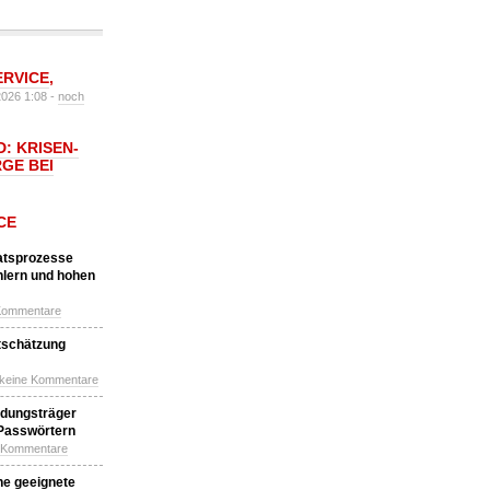
ERVICE
,
2026 1:08 -
noch
: KRISEN-
GE BEI
CE
katsprozesse
hlern und hohen
Kommentare
tschätzung
 keine Kommentare
idungsträger
 Passwörtern
e Kommentare
ne geeignete