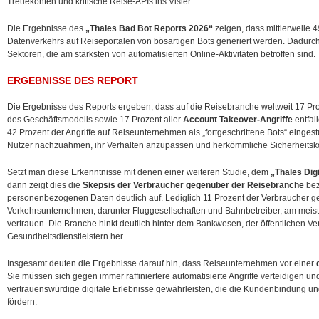
Treuekonten und kritische Reise-APIs ins Visier.
Die Ergebnisse des
„Thales Bad Bot Reports 2026“
zeigen, dass mittlerweile 
Datenverkehrs auf Reiseportalen von bösartigen Bots generiert werden. Dadurc
Sektoren, die am stärksten von automatisierten Online-Aktivitäten betroffen sind.
ERGEBNISSE DES REPORT
Die Ergebnisse des Reports ergeben, dass auf die Reisebranche weltweit 17 Proz
des Geschäftsmodells sowie 17 Prozent aller
Account Takeover-Angriffe
entfal
42 Prozent der Angriffe auf Reiseunternehmen als „fortgeschrittene Bots“ eingestuf
Nutzer nachzuahmen, ihr Verhalten anzupassen und herkömmliche Sicherheitsk
Setzt man diese Erkenntnisse mit denen einer weiteren Studie, dem
„Thales Digi
dann zeigt dies die
Skepsis der Verbraucher gegenüber der Reisebranche
bez
personenbezogenen Daten deutlich auf. Lediglich 11 Prozent der Verbraucher ge
Verkehrsunternehmen, darunter Fluggesellschaften und Bahnbetreiber, am meiste
vertrauen. Die Branche hinkt deutlich hinter dem Bankwesen, der öffentlichen V
Gesundheitsdienstleistern her.
Insgesamt deuten die Ergebnisse darauf hin, dass Reiseunternehmen vor einer
Sie müssen sich gegen immer raffiniertere automatisierte Angriffe verteidigen und
vertrauenswürdige digitale Erlebnisse gewährleisten, die die Kundenbindung
fördern.