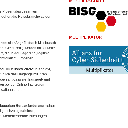
MITGLIEDSCHAFT
49 Prozent des gesamten
h gehört die Reisebranche zu
den
MULTIPLIKATOR
ent aller Angriffe durch Missbrauch
len. Gleichzeitig werden mittlerweile
t, die in der Lage sind, legitime
ontrollen zu umgehen.
tal Trust Index 2026“
in Kontext,
üglich des Umgangs mit ihren
ben an, dass sie Transport- und
n bei der Online-Interaktion
erwaltung und den
doppelten Herausforderung
stehen:
 gleichzeitig nahtlose,
 und wiederkehrende Buchungen