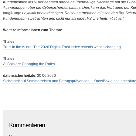
Kundenkonten ins Visier nehmen oder eine übermäßige Nachfrage auf die Buchu
Auswirkungen über die Cybersicherheit hinaus. Dies kann das Vertrauen der Ku
langfristige Loyalität beeinträchtigen. Reiseunternehmen müssen den Bot-Schutz a
Kundenerlebnis betrachten und nicht nur als eine IT-Sicherheitsinitiative.“
Weitere Informaionen zum Thema:
Thales
Trust in the AI era: The 2026 Digital Trust Index reveals what’s changing
Thales
AI Bots are Changing the Rules
datensicherheit.de
, 30.06.2026
Sicherheit auf Sommerreisen und Betrugsprävention – KnowBe4 gibt elementare
Kommentieren