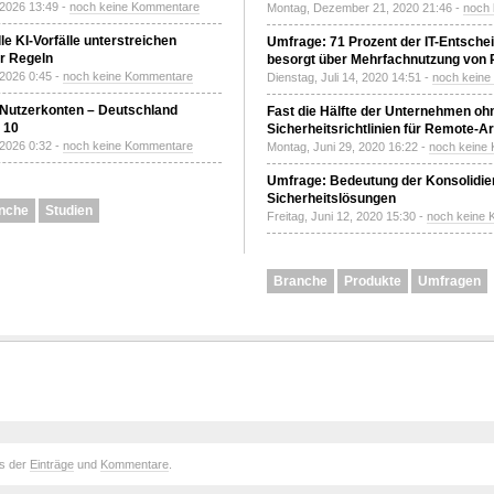
 2026 13:49 -
noch keine Kommentare
Montag, Dezember 21, 2020 21:46 -
noch
le KI-Vorfälle unterstreichen
Umfrage: 71 Prozent der IT-Entsche
r Regeln
besorgt über Mehrfachnutzung von
 2026 0:45 -
noch keine Kommentare
Dienstag, Juli 14, 2020 14:51 -
noch kein
 Nutzerkonten – Deutschland
Fast die Hälfte der Unternehmen oh
z 10
Sicherheitsrichtlinien für Remote-Ar
 2026 0:32 -
noch keine Kommentare
Montag, Juni 29, 2020 16:22 -
noch keine
Umfrage: Bedeutung der Konsolidier
Sicherheitslösungen
nche
Studien
Freitag, Juni 12, 2020 15:30 -
noch keine
Branche
Produkte
Umfragen
ds der
Einträge
und
Kommentare
.