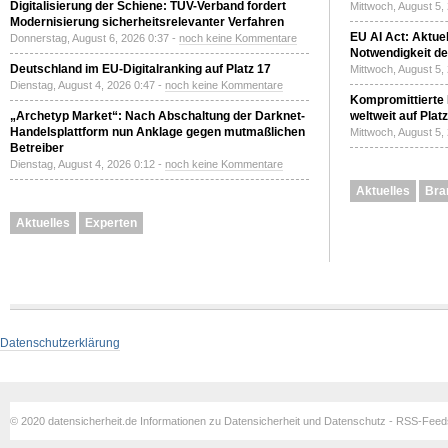
Digitalisierung der Schiene: TÜV-Verband fordert
Mittwoch, August 5,
Modernisierung sicherheitsrelevanter Verfahren
EU AI Act: Aktuel
Donnerstag, August 6, 2026 0:37 -
noch keine Kommentare
Notwendigkeit de
Deutschland im EU-Digitalranking auf Platz 17
Mittwoch, August 5,
Dienstag, August 4, 2026 0:47 -
noch keine Kommentare
Kompromittierte
„Archetyp Market“: Nach Abschaltung der Darknet-
weltweit auf Plat
Handelsplattform nun Anklage gegen mutmaßlichen
Mittwoch, August 5,
Betreiber
Dienstag, August 4, 2026 0:12 -
noch keine Kommentare
Aktuelles
Bra
Aktuelles
Experten
Datenschutzerklärung
© 2020 datensicherheit.de Informationen zu Datensicherheit und Datenschutz - RSS-Fee