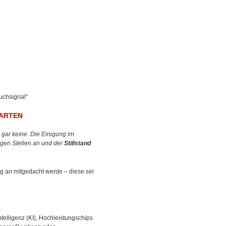
uchsignal“
WARTEN
gar keine. Die Einigung im
igen Stellen an und der
Stillstand
 an mitgedacht werde – diese sei
telligenz (KI), Hochleistungschips