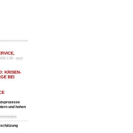
ERVICE
,
2026 1:08 -
noch
: KRISEN-
GE BEI
CE
katsprozesse
hlern und hohen
Kommentare
tschätzung