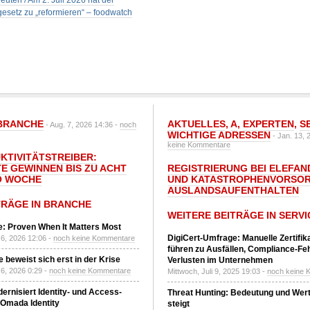
uten / Am 2. Juli 2026 hat der
esetz zu „reformieren“ – foodwatch
BRANCHE
AKTUELLES
,
A
,
EXPERTEN
,
S
- Aug. 7, 2026 14:36 -
noch
WICHTIGE ADRESSEN
- Jan. 13, 
keine Kommentare
UKTIVITÄTSTREIBER:
E GEWINNEN BIS ZU ACHT
REGISTRIERUNG BEI ELEFAND
O WOCHE
UND KATASTROPHENVORSOR
AUSLANDSAUFENTHALTEN
TRÄGE IN BRANCHE
WEITERE BEITRÄGE IN SERVI
: Proven When It Matters Most
DigiCert-Umfrage: Manuelle Zertifi
6, 2026 12:06 -
noch keine Kommentare
führen zu Ausfällen, Compliance-Fe
 beweist sich erst in der Krise
Verlusten im Unternehmen
6, 2026 0:29 -
noch keine Kommentare
Mittwoch, Juli 9, 2025 19:03 -
noch keine 
ernisiert Identity- und Access-
Threat Hunting: Bedeutung und Wer
Omada Identity
steigt