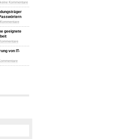
 keine Kommentare
idungsträger
 Passwörtern
e Kommentare
ne geeignete
beit
 Kommentare
ung von IT-
 Kommentare