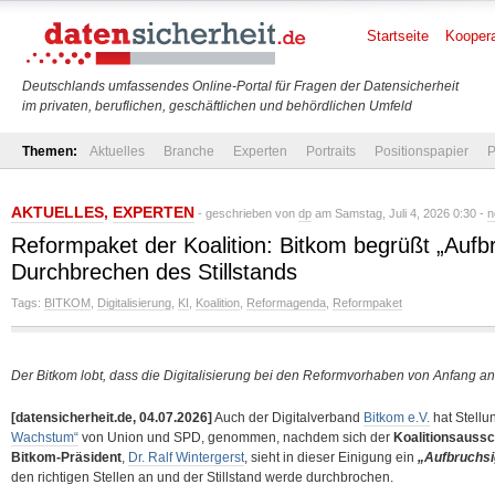
Startseite
Koopera
Deutschlands umfassendes Online-Portal für Fragen der Datensicherheit
im privaten, beruflichen, geschäftlichen und behördlichen Umfeld
Themen:
Aktuelles
Branche
Experten
Portraits
Positionspapier
P
AKTUELLES
,
EXPERTEN
- geschrieben von
dp
am Samstag, Juli 4, 2026 0:30 -
n
Reformpaket der Koalition: Bitkom begrüßt „Aufb
Durchbrechen des Stillstands
Tags:
BITKOM
,
Digitalisierung
,
KI
,
Koalition
,
Reformagenda
,
Reformpaket
Der Bitkom lobt, dass die Digitalisierung bei den Reformvorhaben von Anfang an
[datensicherheit.de, 04.07.2026]
Auch der Digitalverband
Bitkom e.V.
hat Stell
Wachstum“
von Union und SPD, genommen, nachdem sich der
Koalitionsauss
Bitkom-Präsident
,
Dr. Ralf Wintergerst
, sieht in dieser Einigung ein
„Aufbruchsi
den richtigen Stellen an und der Stillstand werde durchbrochen.