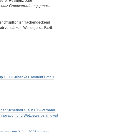
erer Resilienz oder
chutz-Grundverordnung genutzt
richtspflichten flächendeckend
ub
verstärken. Wintergersts Fazit:
 Group CEO Giesecke+Devrient GmbH
der Sicherheit / Laut TÜV-Verband
Innovation und Wettbewerbsfähigkeit