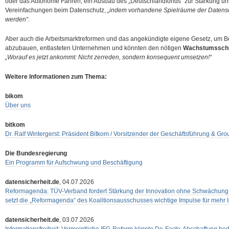
oder das Autonome Fahren, ein Ausbau des „Deutschlandfonds“ zur Stärkung uns
Vereinfachungen beim Datenschutz,
„indem vorhandene Spielräume der Datens
werden“
.
Aber auch die Arbeitsmarktreformen und das angekündigte eigene Gesetz, um Be
abzubauen, entlasteten Unternehmen und könnten den nötigen
Wachstumssch
„Worauf es jetzt ankommt: Nicht zerreden, sondern konsequent umsetzen!“
Weitere Informationen zum Thema:
bikom
Über uns
bitkom
Dr. Ralf Wintergerst: Präsident Bitkom / Vorsitzender der Geschäftsführung &
Die Bundesregierung
Ein Programm für Aufschwung und Beschäftigung
datensicherheit.de
, 04.07.2026
Reformagenda: TÜV-Verband fordert Stärkung der Innovation ohne Schwächung 
setzt die „Reformagenda“ des Koalitionsausschusses wichtige Impulse für mehr 
datensicherheit.de
, 03.07.2026