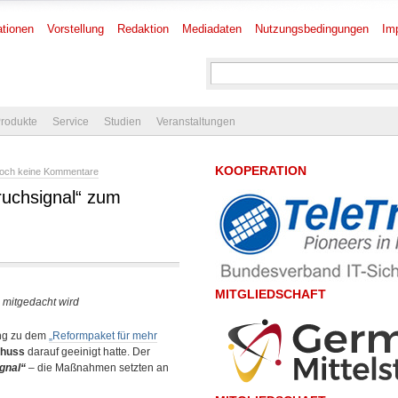
tionen
Vorstellung
Redaktion
Mediadaten
Nutzungsbedingungen
Im
rodukte
Service
Studien
Veranstaltungen
KOOPERATION
och keine Kommentare
ruchsignal“ zum
MITGLIEDSCHAFT
 mitgedacht wird
ung zu dem
„Reformpaket für mehr
chuss
darauf geeinigt hatte. Der
gnal“
– die Maßnahmen setzten an