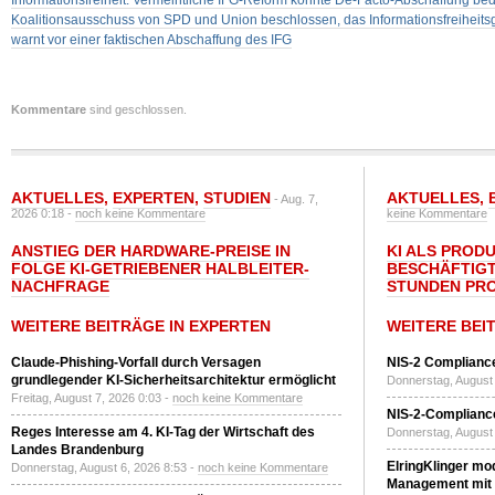
Informationsfreiheit: Vermeintliche IFG-Reform könnte De-Facto-Abschaffung bede
Koalitionsausschuss von SPD und Union beschlossen, das Informationsfreiheitsg
warnt vor einer faktischen Abschaffung des IFG
Kommentare
sind geschlossen.
AKTUELLES
,
EXPERTEN
,
STUDIEN
AKTUELLES
,
- Aug. 7,
2026 0:18 -
noch keine Kommentare
keine Kommentare
ANSTIEG DER HARDWARE-PREISE IN
KI ALS PROD
FOLGE KI-GETRIEBENER HALBLEITER-
BESCHÄFTIGT
NACHFRAGE
STUNDEN PR
WEITERE BEITRÄGE IN EXPERTEN
WEITERE BEI
Claude-Phishing-Vorfall durch Versagen
NIS-2 Compliance
grundlegender KI-Sicherheitsarchitektur ermöglicht
Donnerstag, August 
Freitag, August 7, 2026 0:03 -
noch keine Kommentare
NIS-2-Compliance
Reges Interesse am 4. KI-Tag der Wirtschaft des
Donnerstag, August 
Landes Brandenburg
ElringKlinger mod
Donnerstag, August 6, 2026 8:53 -
noch keine Kommentare
Management mit 