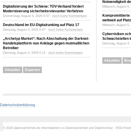
Notwendigkeit de
Digitalisierung der Schiene: TÜV-Verband fordert
Mittwoch, August 5,
Modernisierung sicherheitsrelevanter Verfahren
Kompromittierte
Donnerstag, August 6, 2026 0:37 -
noch keine Kommentare
weltweit auf Plat
Deutschland im EU-Digitalranking auf Platz 17
Mittwoch, August 5,
Dienstag, August 4, 2026 0:47 -
noch keine Kommentare
Cyberrisiken sch
„Archetyp Market“: Nach Abschaltung der Darknet-
Schwachstellen i
Handelsplattform nun Anklage gegen mutmaßlichen
Dienstag, August 4,
Betreiber
Dienstag, August 4, 2026 0:12 -
noch keine Kommentare
Aktuelles
Bra
Aktuelles
Experten
Datenschutzerklärung
© 2020 datensicherheit.de Informationen zu Datensicherheit und Datenschutz - RSS-Fee