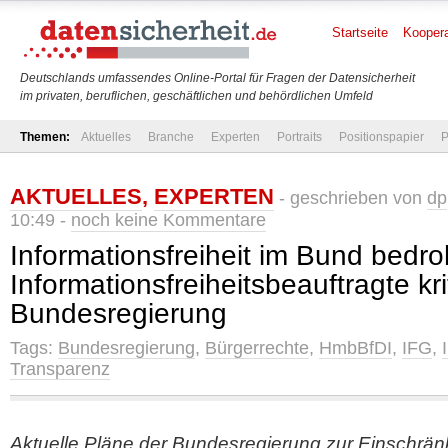
Startseite
Koopera
Deutschlands umfassendes Online-Portal für Fragen der Datensicherheit
im privaten, beruflichen, geschäftlichen und behördlichen Umfeld
Themen:
Aktuelles
Branche
Experten
Portraits
Positionspapier
P
AKTUELLES
,
EXPERTEN
- geschrieben von
dp
10:49 -
noch keine Kommentare
Informationsfreiheit im Bund bedro
Informationsfreiheitsbeauftragte kri
Bundesregierung
Tags:
Bundesregierung
,
Bürgerrechte
,
HmbBfDI
,
IFG
,
Transparenz
Aktuelle Pläne der Bundesregierung zur Einschrä