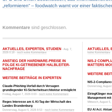
„reformieren“ – foodwatch warnt vor einer faktisc
Kommentare
sind geschlossen.
AKTUELLES
,
EXPERTEN
,
STUDIEN
AKTUELLES
,
- Aug. 7,
2026 0:18 -
noch keine Kommentare
keine Kommentare
ANSTIEG DER HARDWARE-PREISE IN
NIS-2 COMPL
FOLGE KI-GETRIEBENER HALBLEITER-
MATTERS MO
NACHFRAGE
WEITERE BEI
WEITERE BEITRÄGE IN EXPERTEN
NIS-2-Compliance
Claude-Phishing-Vorfall durch Versagen
Donnerstag, August 
grundlegender KI-Sicherheitsarchitektur ermöglicht
ElringKlinger mod
Freitag, August 7, 2026 0:03 -
noch keine Kommentare
Management mit 
Reges Interesse am 4. KI-Tag der Wirtschaft des
Mittwoch, August 5,
Landes Brandenburg
EU AI Act: Aktuel
Donnerstag, August 6, 2026 8:53 -
noch keine Kommentare