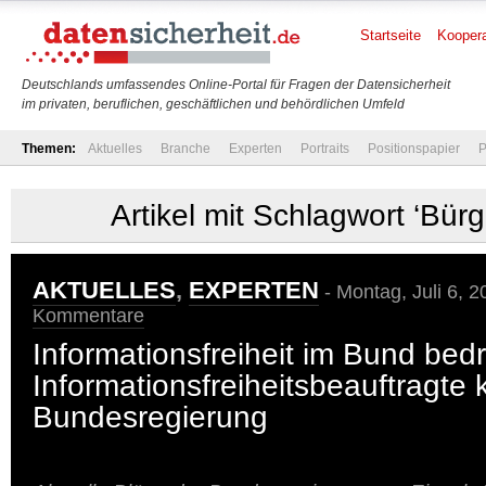
Startseite
Koopera
Deutschlands umfassendes Online-Portal für Fragen der Datensicherheit
im privaten, beruflichen, geschäftlichen und behördlichen Umfeld
Themen:
Aktuelles
Branche
Experten
Portraits
Positionspapier
P
Artikel mit Schlagwort ‘Bürg
AKTUELLES
,
EXPERTEN
- Montag, Juli 6, 
Kommentare
Informationsfreiheit im Bund bed
Informationsfreiheitsbeauftragte k
Bundesregierung