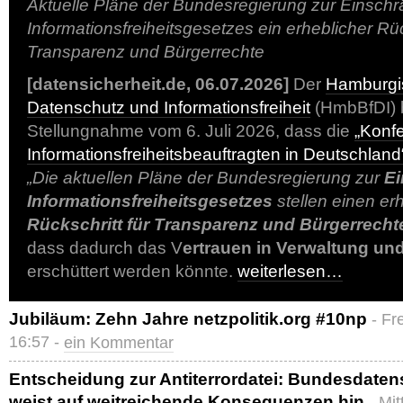
Aktuelle Pläne der Bundesregierung zur Einsch
Informationsfreiheitsgesetzes ein erheblicher Rüc
Transparenz und Bürgerrechte
[datensicherheit.de, 06.07.2026]
Der
Hamburgis
Datenschutz und Informationsfreiheit
(HmbBfDI) b
Stellungnahme vom 6. Juli 2026, dass die
„Konf
Informationsfreiheitsbeauftragten in Deutschland
„Die aktuellen Pläne der Bundesregierung zur
E
Informationsfreiheitsgesetzes
stellen einen er
Rückschritt für Transparenz und Bürgerrecht
dass dadurch das V
ertrauen in Verwaltung und
erschüttert werden könnte.
weiterlesen…
Jubiläum: Zehn Jahre netzpolitik.org #10np
- Fr
16:57 -
ein Kommentar
Entscheidung zur Antiterrordatei: Bundesdaten
weist auf weitreichende Konsequenzen hin
- Mi