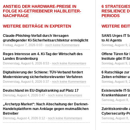
ANSTIEG DER HARDWARE-PREISE IN
6 STRATEGIE
FOLGE KI-GETRIEBENER HALBLEITER-
RESILIENCE 
NACHFRAGE
PERIODS
WEITERE BEITRÄGE IN EXPERTEN
WEITERE BEI
Claude-Phishing-Vorfall durch Versagen
SANS Urges IT S
grundlegender KI-Sicherheitsarchitektur ermöglicht
to AI Agents
Freitag, August 7, 2026 0:03 -
noch keine Kommentare
Sonntag, August 9, 
Reges Interesse am 4. KI-Tag der Wirtschaft des
Offene Türen für
Landes Brandenburg
Institute gibt I
Donnerstag, August 6, 2026 8:53 -
noch keine Kommentare
Sonntag, August 9, 
Digitalisierung der Schiene: TÜV-Verband fordert
6 Ratschläge zur
Modernisierung sicherheitsrelevanter Verfahren
Zeiten erhöhter 
Donnerstag, August 6, 2026 0:37 -
noch keine Kommentare
Sonntag, August 9, 
Deutschland im EU-Digitalranking auf Platz 17
Existenzielle IT-
Krankenhäuser zu
Dienstag, August 4, 2026 0:47 -
noch keine Kommentare
Samstag, August 8,
„Archetyp Market“: Nach Abschaltung der Darknet-
Handelsplattform nun Anklage gegen mutmaßlichen
Zutrittskontrolle
Betreiber
Cybersecurity-Pri
Dienstag, August 4, 2026 0:12 -
noch keine Kommentare
Samstag, August 8,