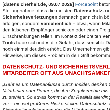
[datensicherheit.de, 09.07.2026]
Forcepoint
beton
Stellungnahme, dass die meisten
Datenschutz- u
Sicherheitsverletzungen
demnach gar nicht in bös
erfolgen, sondern
versehentlich
– etwa, wenn Mita
den falschen Empfänger schicken oder einen Frei
Einschränkungen teilen. Im Kontext der breiten
Ver
Tools
habe sich indes die Gefahr, dass sensible D
noch einmal deutlich erhöht. Das Unternehmen gi
Hinweise, um dieses Problem in den Griff bekomm
DATENSCHUTZ- UND SICHERHEITSVER
MITARBEITER OFT AUS UNACHTSAMKEI
„Geht es um Datenabflüsse durch Insider, denken
Mitarbeiter oder Partner, die ihre Zugriffsrechte m
zu stehlen. So etwas kommt in der Realität allerdi
vor – ein viel größeres Risiko stellen Datenschutz-
Sicherheitsverletzungen dar, die Mitarbeitern aus