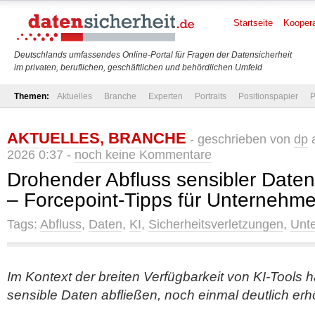
Startseite
Koopera
Deutschlands umfassendes Online-Portal für Fragen der Datensicherheit
im privaten, beruflichen, geschäftlichen und behördlichen Umfeld
Themen:
Aktuelles
Branche
Experten
Portraits
Positionspapier
P
AKTUELLES
,
BRANCHE
- geschrieben von
dp
a
2026 0:37 -
noch keine Kommentare
Drohender Abfluss sensibler Daten 
– Forcepoint-Tipps für Unternehm
Tags:
Abfluss
,
Daten
,
KI
,
Sicherheitsverletzungen
,
Unt
Im Kontext der breiten Verfügbarkeit von KI-Tools h
sensible Daten abfließen, noch einmal deutlich erh