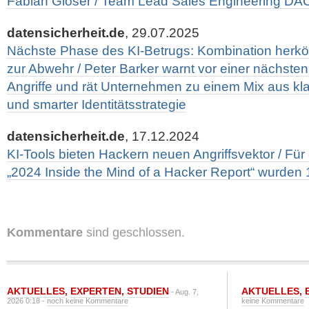
Fabian Glöser / Team Lead Sales Engineering DAC
datensicherheit.de
, 29.07.2025
Nächste Phase des KI-Betrugs: Kombination herköm
zur Abwehr / Peter Barker warnt vor einer nächsten
Angriffe und rät Unternehmen zu einem Mix aus kla
und smarter Identitätsstrategie
datensicherheit.de
, 17.12.2024
KI-Tools bieten Hackern neuen Angriffsvektor / Fü
„2024 Inside the Mind of a Hacker Report“ wurden 
Kommentare
sind geschlossen.
AKTUELLES
,
EXPERTEN
,
STUDIEN
AKTUELLES
,
- Aug. 7,
2026 0:18 -
noch keine Kommentare
keine Kommentare