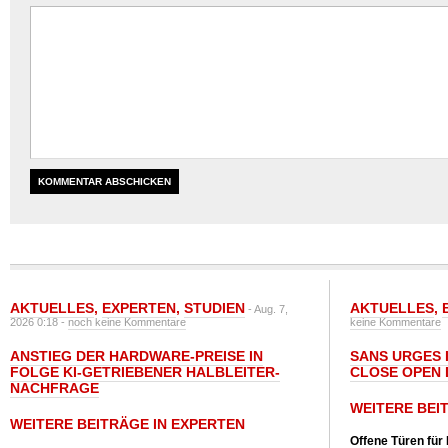
AKTUELLES
,
EXPERTEN
,
STUDIEN
AKTUELLES
,
- Aug. 7,
2026 0:18 -
noch keine Kommentare
keine Kommentare
ANSTIEG DER HARDWARE-PREISE IN
SANS URGES 
FOLGE KI-GETRIEBENER HALBLEITER-
CLOSE OPEN 
NACHFRAGE
WEITERE BEI
WEITERE BEITRÄGE IN EXPERTEN
Offene Türen für