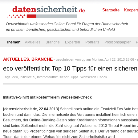
Startseite
Koopera
Deutschlands umfassendes Online-Portal für Fragen der Datensicherheit
im privaten, beruflichen, geschäftlichen und behördlichen Umfeld
Themen:
Aktuelles
Branche
Experten
Portraits
Positionspapier
P
AKTUELLES
,
BRANCHE
- geschrieben von
cp
am Montag, April 22, 2013 18:06 -
eco veröffentlicht Top 10 Tipps für einen sicheren 
Tags:
eco
,
Initiative-S
,
Internetauftritt
,
sicher
,
Tipps
,
Webseiten-Check
Initiative-S hilft mit kostenfreiem Webseiten-Check
[datensicherheit.de, 22.04.2013]
Schnell noch online ein Ersatzteil fürs Auto be
buchen und dann das: Die Internetseite des Vertrauens installiert heimlich eine
Besuchers, der Online-Banking-Daten oder Kreditkarteninformationen ausspionie
sind keine Seltenheit mehr, die Zahl stieg laut Websense 2013 Threat Report im
neue daran: 85 Prozent gingen von seriösen Seiten aus.
Der Verband der deutsch
Tipps, damit der eigene Webauftritt nicht zum Sicherheitsrisiko wird.