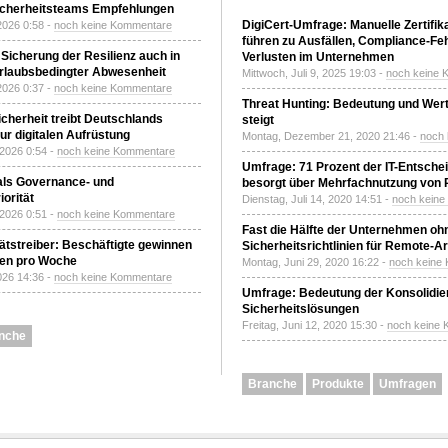
T-Sicherheitsteams Empfehlungen
DigiCert-Umfrage: Manuelle Zertifi
2026 0:58 -
noch keine Kommentare
führen zu Ausfällen, Compliance-Fe
 Sicherung der Resilienz auch in
Verlusten im Unternehmen
urlaubsbedingter Abwesenheit
Mittwoch, Juli 9, 2025 19:03 -
noch keine 
2026 0:37 -
noch keine Kommentare
Threat Hunting: Bedeutung und Wer
Sicherheit treibt Deutschlands
steigt
r digitalen Aufrüstung
Montag, Dezember 21, 2020 21:46 -
noch
 2026 0:54 -
noch keine Kommentare
Umfrage: 71 Prozent der IT-Entsche
 als Governance- und
besorgt über Mehrfachnutzung von
orität
Dienstag, Juli 14, 2020 14:51 -
noch kein
 2026 0:51 -
noch keine Kommentare
Fast die Hälfte der Unternehmen oh
tätstreiber: Beschäftigte gewinnen
Sicherheitsrichtlinien für Remote-Ar
den pro Woche
Montag, Juni 29, 2020 16:22 -
noch keine
2026 14:36 -
noch keine Kommentare
Umfrage: Bedeutung der Konsolidier
Sicherheitslösungen
Freitag, Juni 12, 2020 15:30 -
noch keine
nche
Branche
Produkte
Umfragen