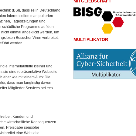
MITGLIEDSCHAFT
echnik (BSI), dass es in Deutschland
ten Internetseiten manipulierten.
azinen, Tageszeitungen und
m schädliche Programme auf den
nicht einmal angeklickt werden, um
ngslosen Besucher Viren verbreitet,
MULTIPLIKATOR
eführt werden.
ie Internetauftritte kleiner und
is sie eine repräsentative Webseite
ch aber wie mit einem Auto: Die
afür, dass man langfristig davon
eiter Mitglieder Services bei eco –
treiber, Kunden und
liche wirtschaftliche Konsequenzen
n, Preisgabe sensibler
Verbreitet eine Webseite