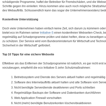
schädigende Programme, haftet der Betreiber für Fremdschäden, und die Webse
Schritte gegen ihn einleiten: Hinzu kommen also auch noch mögliche Strafzahlu
des Webauftritts. Schlussendlich kann das sogar die Unternehmensexistenz bed
Kostenfreie Unterstützung
Doch viele Unternehmen haben einfach keine Zeit, sich darum zu kümmern ode
bietet eco im Rahmen seiner
Initiative-S
einen kostenfreien Webseiten-Check, bei
regelmäßig auf Schadprogramme prüfen und dabei helfen, diese zu beseitigen u
zu schützen. Der Service wird vom Bundesministerium für Wirtschaft und Techno
Sicherheit in der Wirtschaft“ gefördert.
Top 10 Tipps für eine sichere Webseite
Effektiver als das Entfernen der Schadprogramme ist natürlich, es gar nicht er
vorzubeugen, empfiehlt die eco Initiative-S zehn Schutzmaßnahmen:
Betriebssystem und Dienste des Servers aktuell halten und regelmäßig 
Software des Internetauftritts aktuell halten und alte Software vom Serv
Nicht benötigte Serverdienste deaktivieren und Ports schließen
Regelmäßige Backups der Software und Datenbanken durchführen
Web Application Firewall vorschalten
Nicht (mehr) benötigte Benutzerkonten löschen/deaktivieren