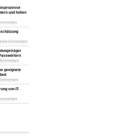
katsprozesse
hlern und hohen
Kommentare
tschätzung
 keine Kommentare
idungsträger
 Passwörtern
e Kommentare
ne geeignete
beit
 Kommentare
ung von IT-
 Kommentare