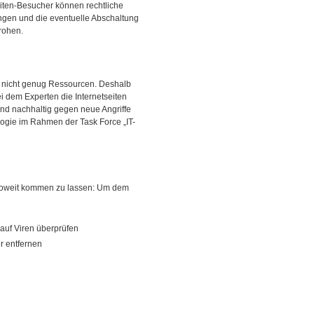
iten-Besucher können rechtliche
ngen und die eventuelle Abschaltung
rohen.
r nicht genug Ressourcen. Deshalb
 dem Experten die Internetseiten
nd nachhaltig gegen neue Angriffe
logie im Rahmen der Task Force „IT-
st soweit kommen zu lassen: Um dem
auf Viren überprüfen
er entfernen