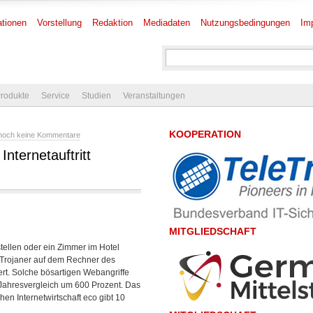
tionen
Vorstellung
Redaktion
Mediadaten
Nutzungsbedingungen
Im
rodukte
Service
Studien
Veranstaltungen
KOOPERATION
noch keine Kommentare
Internetauftritt
MITGLIEDSCHAFT
stellen oder ein Zimmer im Hotel
n Trojaner auf dem Rechner des
rt. Solche bösartigen Webangriffe
 Jahresvergleich um 600 Prozent. Das
en Internetwirtschaft eco gibt 10