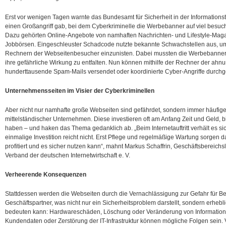
Erst vor wenigen Tagen warnte das Bundesamt für Sicherheit in der Informationst
einen Großangriff gab, bei dem Cyberkriminelle die Werbebanner auf viel besuch
Dazu gehörten Online-Angebote von namhaften Nachrichten- und Lifestyle-Mag
Jobbörsen. Eingeschleuster Schadcode nutzte bekannte Schwachstellen aus, u
Rechnern der Webseitenbesucher einzunisten. Dabei mussten die Werbebanner 
ihre gefährliche Wirkung zu entfalten. Nun können mithilfe der Rechner der ahnu
hunderttausende Spam-Mails versendet oder koordinierte Cyber-Angriffe durchg
Unternehmensseiten im Visier der Cyberkriminellen
Aber nicht nur namhafte große Webseiten sind gefährdet, sondern immer häufiger d
mittelständischer Unternehmen. Diese investieren oft am Anfang Zeit und Geld, b
haben – und haken das Thema gedanklich ab. „Beim Internetauftritt verhält es si
einmalige Investition reicht nicht. Erst Pflege und regelmäßige Wartung sorgen d
profitiert und es sicher nutzen kann“, mahnt Markus Schaffrin, Geschäftsbereichsl
Verband der deutschen Internetwirtschaft e. V.
Verheerende Konsequenzen
Stattdessen werden die Webseiten durch die Vernachlässigung zur Gefahr für Be
Geschäftspartner, was nicht nur ein Sicherheitsproblem darstellt, sondern erheb
bedeuten kann: Hardwareschäden, Löschung oder Veränderung von Informatione
Kundendaten oder Zerstörung der IT-Infrastruktur können mögliche Folgen sein. 