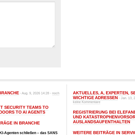
BRANCHE
AKTUELLES
,
A
,
EXPERTEN
,
S
- Aug. 9, 2026 14:28 -
noch
WICHTIGE ADRESSEN
- Jan. 13, 
keine Kommentare
IT SECURITY TEAMS TO
DOORS TO AI AGENTS
REGISTRIERUNG BEI ELEFAND
UND KATASTROPHENVORSOR
AUSLANDSAUFENTHALTEN
TRÄGE IN BRANCHE
WEITERE BEITRÄGE IN SERVI
 KI-Agenten schließen – das SANS