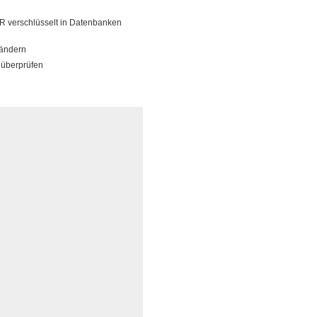
UR verschlüsselt in Datenbanken
 ändern
 überprüfen