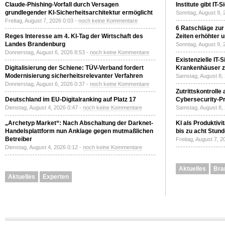
Claude-Phishing-Vorfall durch Versagen
Institute gibt I
grundlegender KI-Sicherheitsarchitektur ermöglicht
Sonntag, August 9, 
Freitag, August 7, 2026 0:03 -
noch keine Kommentare
6 Ratschläge zur
Reges Interesse am 4. KI-Tag der Wirtschaft des
Zeiten erhöhter 
Landes Brandenburg
Sonntag, August 9, 
Donnerstag, August 6, 2026 8:53 -
noch keine Kommentare
Existenzielle IT-
Digitalisierung der Schiene: TÜV-Verband fordert
Krankenhäuser zu
Modernisierung sicherheitsrelevanter Verfahren
Samstag, August 8,
Donnerstag, August 6, 2026 0:37 -
noch keine Kommentare
Zutrittskontrolle
Deutschland im EU-Digitalranking auf Platz 17
Cybersecurity-Pri
Dienstag, August 4, 2026 0:47 -
noch keine Kommentare
Samstag, August 8,
„Archetyp Market“: Nach Abschaltung der Darknet-
KI als Produktivi
Handelsplattform nun Anklage gegen mutmaßlichen
bis zu acht Stun
Betreiber
Freitag, August 7, 
Dienstag, August 4, 2026 0:12 -
noch keine Kommentare
Aktuelles
Bra
Aktuelles
Experten