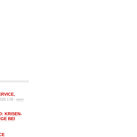
ERVICE
,
2026 1:08 -
noch
: KRISEN-
GE BEI
CE