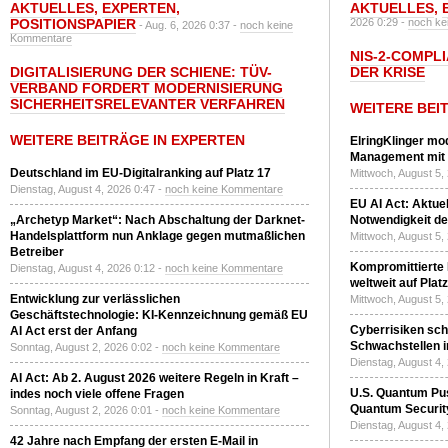
AKTUELLES
,
EXPERTEN
,
AKTUELLES
,
POSITIONSPAPIER
2026 0:29 -
noch ke
- Aug. 6, 2026 0:37 -
noch keine
Kommentare
NIS-2-COMPLI
DIGITALISIERUNG DER SCHIENE: TÜV-
DER KRISE
VERBAND FORDERT MODERNISIERUNG
SICHERHEITSRELEVANTER VERFAHREN
WEITERE BEI
WEITERE BEITRÄGE IN EXPERTEN
ElringKlinger mod
Management mit 
Deutschland im EU-Digitalranking auf Platz 17
Mittwoch, August 5,
Dienstag, August 4, 2026 0:47 -
noch keine Kommentare
EU AI Act: Aktuel
„Archetyp Market“: Nach Abschaltung der Darknet-
Notwendigkeit de
Handelsplattform nun Anklage gegen mutmaßlichen
Mittwoch, August 5,
Betreiber
Kompromittierte
Dienstag, August 4, 2026 0:12 -
noch keine Kommentare
weltweit auf Plat
Entwicklung zur verlässlichen
Mittwoch, August 5,
Geschäftstechnologie: KI-Kennzeichnung gemäß EU
Cyberrisiken sch
AI Act erst der Anfang
Schwachstellen i
Sonntag, August 2, 2026 0:02 -
noch keine Kommentare
Dienstag, August 4,
AI Act: Ab 2. August 2026 weitere Regeln in Kraft –
U.S. Quantum Pus
indes noch viele offene Fragen
Quantum Securit
Sonntag, August 2, 2026 0:01 -
noch keine Kommentare
Dienstag, August 4,
42 Jahre nach Empfang der ersten E-Mail in