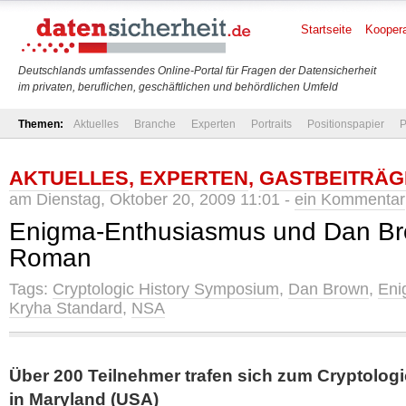
Startseite
Koopera
Deutschlands umfassendes Online-Portal für Fragen der Datensicherheit
im privaten, beruflichen, geschäftlichen und behördlichen Umfeld
Themen:
Aktuelles
Branche
Experten
Portraits
Positionspapier
P
AKTUELLES
,
EXPERTEN
,
GASTBEITRÄG
am Dienstag, Oktober 20, 2009 11:01 -
ein Kommentar
Enigma-Enthusiasmus und Dan Br
Roman
Tags:
Cryptologic History Symposium
,
Dan Brown
,
Eni
Kryha Standard
,
NSA
Über 200 Teilnehmer trafen sich zum Cryptolo
in Maryland (USA)