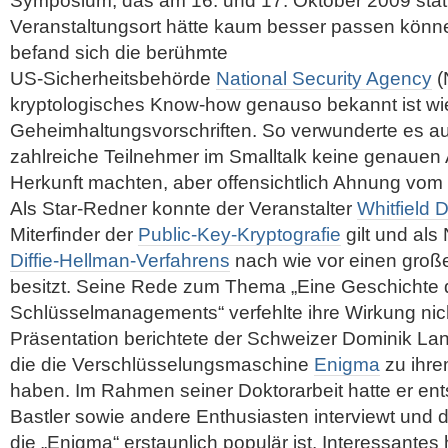
Symposium, das am 16. und 17. Oktober 2009 stat
Veranstaltungsort hätte kaum besser passen könne
befand sich die berühmte
US-Sicherheitsbehörde
National Security Agency
(
kryptologisches Know-how genauso bekannt ist wie
Geheimhaltungsvorschriften. So verwunderte es a
zahlreiche Teilnehmer im Smalltalk keine genauen
Herkunft machten, aber offensichtlich Ahnung vom
Als Star-Redner konnte der Veranstalter
Whitfield Di
Miterfinder der
Public-Key-Kryptografie
gilt und al
Diffie-Hellman-Verfahrens
nach wie vor einen groß
besitzt. Seine Rede zum Thema „Eine Geschichte
Schlüsselmanagements“ verfehlte ihre Wirkung nicht
Präsentation berichtete der Schweizer Dominik L
die die Verschlüsselungsmaschine
Enigma
zu ihr
haben. Im Rahmen seiner Doktorarbeit hatte er e
Bastler sowie andere Enthusiasten interviewt und da
die „Enigma“ erstaunlich populär ist. Interessantes