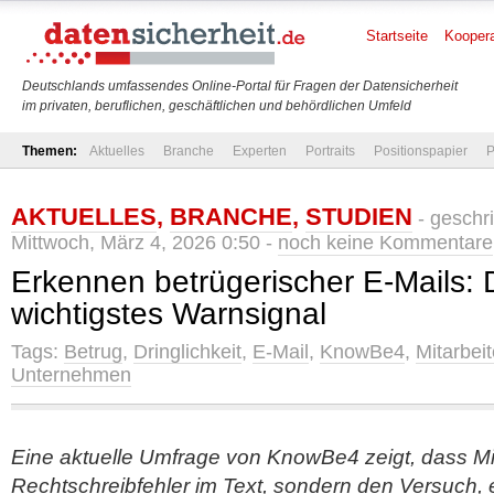
Startseite
Koopera
Deutschlands umfassendes Online-Portal für Fragen der Datensicherheit
im privaten, beruflichen, geschäftlichen und behördlichen Umfeld
Themen:
Aktuelles
Branche
Experten
Portraits
Positionspapier
P
AKTUELLES
,
BRANCHE
,
STUDIEN
- geschr
Mittwoch, März 4, 2026 0:50 -
noch keine Kommentare
Erkennen betrügerischer E-Mails: Dr
wichtigstes Warnsignal
Tags:
Betrug
,
Dringlichkeit
,
E-Mail
,
KnowBe4
,
Mitarbeit
Unternehmen
Eine aktuelle Umfrage von KnowBe4 zeigt, dass Mit
Rechtschreibfehler im Text, sondern den Versuch, 