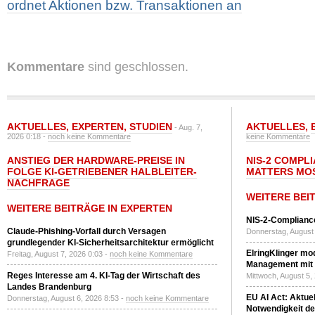
ordnet Aktionen bzw. Transaktionen an
Kommentare
sind geschlossen.
AKTUELLES
,
EXPERTEN
,
STUDIEN
AKTUELLES
,
- Aug. 7,
2026 0:18 -
noch keine Kommentare
keine Kommentare
ANSTIEG DER HARDWARE-PREISE IN
NIS-2 COMPL
FOLGE KI-GETRIEBENER HALBLEITER-
MATTERS MO
NACHFRAGE
WEITERE BEI
WEITERE BEITRÄGE IN EXPERTEN
NIS-2-Compliance
Claude-Phishing-Vorfall durch Versagen
Donnerstag, August 
grundlegender KI-Sicherheitsarchitektur ermöglicht
ElringKlinger mod
Freitag, August 7, 2026 0:03 -
noch keine Kommentare
Management mit 
Reges Interesse am 4. KI-Tag der Wirtschaft des
Mittwoch, August 5,
Landes Brandenburg
EU AI Act: Aktuel
Donnerstag, August 6, 2026 8:53 -
noch keine Kommentare
Notwendigkeit de