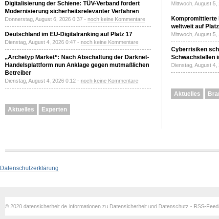
Digitalisierung der Schiene: TÜV-Verband fordert
Mittwoch, August 5,
Modernisierung sicherheitsrelevanter Verfahren
Kompromittierte
Donnerstag, August 6, 2026 0:37 -
noch keine Kommentare
weltweit auf Plat
Deutschland im EU-Digitalranking auf Platz 17
Mittwoch, August 5,
Dienstag, August 4, 2026 0:47 -
noch keine Kommentare
Cyberrisiken sch
„Archetyp Market“: Nach Abschaltung der Darknet-
Schwachstellen i
Handelsplattform nun Anklage gegen mutmaßlichen
Dienstag, August 4,
Betreiber
Dienstag, August 4, 2026 0:12 -
noch keine Kommentare
Aktuelles
Bra
Aktuelles
Experten
Datenschutzerklärung
© 2020 datensicherheit.de Informationen zu Datensicherheit und Datenschutz - RSS-Fee