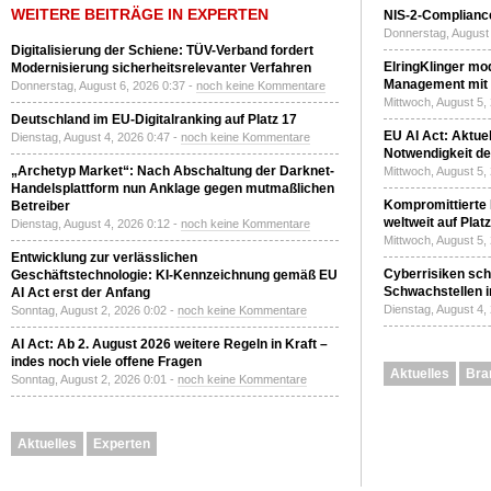
WEITERE BEITRÄGE IN EXPERTEN
NIS-2-Compliance
Donnerstag, August 
Digitalisierung der Schiene: TÜV-Verband fordert
ElringKlinger mod
Modernisierung sicherheitsrelevanter Verfahren
Management mit 
Donnerstag, August 6, 2026 0:37 -
noch keine Kommentare
Mittwoch, August 5,
Deutschland im EU-Digitalranking auf Platz 17
EU AI Act: Aktuel
Dienstag, August 4, 2026 0:47 -
noch keine Kommentare
Notwendigkeit de
„Archetyp Market“: Nach Abschaltung der Darknet-
Mittwoch, August 5,
Handelsplattform nun Anklage gegen mutmaßlichen
Kompromittierte
Betreiber
weltweit auf Plat
Dienstag, August 4, 2026 0:12 -
noch keine Kommentare
Mittwoch, August 5,
Entwicklung zur verlässlichen
Cyberrisiken sch
Geschäftstechnologie: KI-Kennzeichnung gemäß EU
Schwachstellen i
AI Act erst der Anfang
Dienstag, August 4,
Sonntag, August 2, 2026 0:02 -
noch keine Kommentare
AI Act: Ab 2. August 2026 weitere Regeln in Kraft –
indes noch viele offene Fragen
Aktuelles
Bra
Sonntag, August 2, 2026 0:01 -
noch keine Kommentare
Aktuelles
Experten