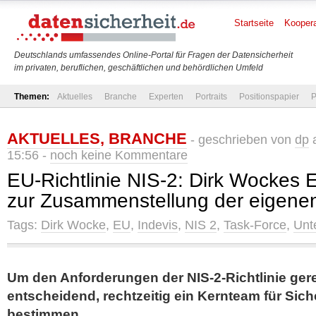
Startseite
Koopera
Deutschlands umfassendes Online-Portal für Fragen der Datensicherheit
im privaten, beruflichen, geschäftlichen und behördlichen Umfeld
Themen:
Aktuelles
Branche
Experten
Portraits
Positionspapier
P
AKTUELLES
,
BRANCHE
- geschrieben von
dp
a
15:56 -
noch keine Kommentare
EU-Richtlinie NIS-2: Dirk Wockes
zur Zusammenstellung der eigene
Tags:
Dirk Wocke
,
EU
,
Indevis
,
NIS 2
,
Task-Force
,
Unt
Um den Anforderungen der NIS-2-Richtlinie gere
entscheidend, rechtzeitig ein Kernteam für Sic
bestimmen