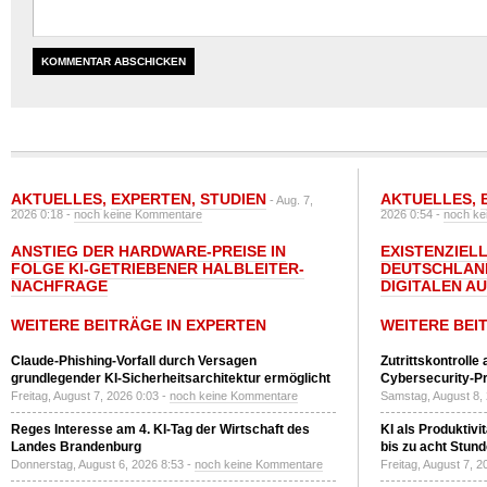
AKTUELLES
,
EXPERTEN
,
STUDIEN
AKTUELLES
,
- Aug. 7,
2026 0:18 -
noch keine Kommentare
2026 0:54 -
noch ke
ANSTIEG DER HARDWARE-PREISE IN
EXISTENZIELL
FOLGE KI-GETRIEBENER HALBLEITER-
DEUTSCHLAN
NACHFRAGE
DIGITALEN A
WEITERE BEITRÄGE IN EXPERTEN
WEITERE BEI
Claude-Phishing-Vorfall durch Versagen
Zutrittskontrolle
grundlegender KI-Sicherheitsarchitektur ermöglicht
Cybersecurity-Pri
Freitag, August 7, 2026 0:03 -
noch keine Kommentare
Samstag, August 8,
Reges Interesse am 4. KI-Tag der Wirtschaft des
KI als Produktivi
Landes Brandenburg
bis zu acht Stun
Donnerstag, August 6, 2026 8:53 -
noch keine Kommentare
Freitag, August 7, 