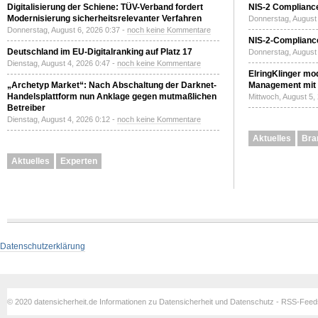
Digitalisierung der Schiene: TÜV-Verband fordert
NIS-2 Compliance
Modernisierung sicherheitsrelevanter Verfahren
Donnerstag, August 
Donnerstag, August 6, 2026 0:37 -
noch keine Kommentare
NIS-2-Compliance
Deutschland im EU-Digitalranking auf Platz 17
Donnerstag, August 
Dienstag, August 4, 2026 0:47 -
noch keine Kommentare
ElringKlinger mod
„Archetyp Market“: Nach Abschaltung der Darknet-
Management mit 
Handelsplattform nun Anklage gegen mutmaßlichen
Mittwoch, August 5,
Betreiber
Dienstag, August 4, 2026 0:12 -
noch keine Kommentare
Aktuelles
Bra
Aktuelles
Experten
Datenschutzerklärung
© 2020 datensicherheit.de Informationen zu Datensicherheit und Datenschutz - RSS-Fee