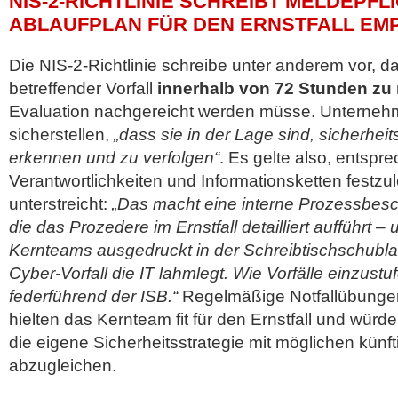
NIS-2-RICHTLINIE SCHREIBT MELDEPFL
ABLAUFPLAN FÜR DEN ERNSTFALL EM
Die NIS-2-Richtlinie schreibe unter anderem vor, da
betreffender Vorfall
innerhalb von 72 Stunden zu
Evaluation nachgereicht werden müsse. Unterne
sicherstellen,
„dass sie in der Lage sind, sicherheit
erkennen und zu verfolgen“
. Es gelte also, entspr
Verantwortlichkeiten und Informationsketten festz
unterstreicht:
„Das macht eine interne Prozessbesc
die das Prozedere im Ernstfall detailliert aufführt – 
Kernteams ausgedruckt in der Schreibtischschublad
Cyber-Vorfall die IT lahmlegt. Wie Vorfälle einzustuf
federführend der ISB.“
Regelmäßige Notfallübungen
hielten das Kernteam fit für den Ernstfall und würd
die eigene Sicherheitsstrategie mit möglichen künf
abzugleichen.