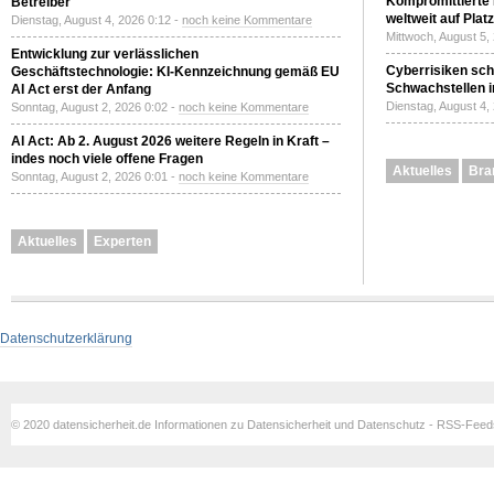
Kompromittierte
Betreiber
weltweit auf Plat
Dienstag, August 4, 2026 0:12 -
noch keine Kommentare
Mittwoch, August 5,
Entwicklung zur verlässlichen
Cyberrisiken sch
Geschäftstechnologie: KI-Kennzeichnung gemäß EU
Schwachstellen i
AI Act erst der Anfang
Dienstag, August 4,
Sonntag, August 2, 2026 0:02 -
noch keine Kommentare
AI Act: Ab 2. August 2026 weitere Regeln in Kraft –
indes noch viele offene Fragen
Aktuelles
Bra
Sonntag, August 2, 2026 0:01 -
noch keine Kommentare
Aktuelles
Experten
Datenschutzerklärung
© 2020 datensicherheit.de Informationen zu Datensicherheit und Datenschutz - RSS-Fee