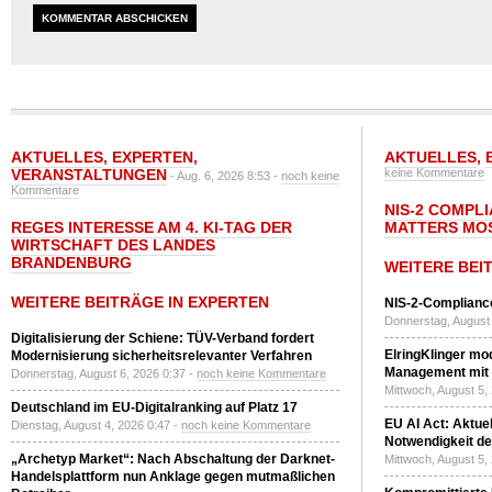
AKTUELLES
,
EXPERTEN
,
AKTUELLES
,
VERANSTALTUNGEN
keine Kommentare
- Aug. 6, 2026 8:53 -
noch keine
Kommentare
NIS-2 COMPL
REGES INTERESSE AM 4. KI-TAG DER
MATTERS MO
WIRTSCHAFT DES LANDES
BRANDENBURG
WEITERE BEI
WEITERE BEITRÄGE IN EXPERTEN
NIS-2-Compliance
Donnerstag, August 
Digitalisierung der Schiene: TÜV-Verband fordert
ElringKlinger mod
Modernisierung sicherheitsrelevanter Verfahren
Management mit 
Donnerstag, August 6, 2026 0:37 -
noch keine Kommentare
Mittwoch, August 5,
Deutschland im EU-Digitalranking auf Platz 17
EU AI Act: Aktuel
Dienstag, August 4, 2026 0:47 -
noch keine Kommentare
Notwendigkeit de
„Archetyp Market“: Nach Abschaltung der Darknet-
Mittwoch, August 5,
Handelsplattform nun Anklage gegen mutmaßlichen