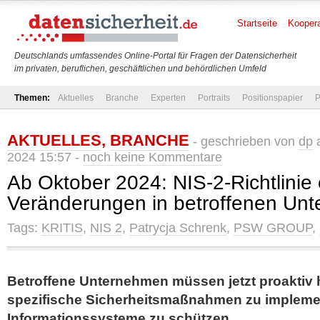
Startseite
Koopera
Deutschlands umfassendes Online-Portal für Fragen der Datensicherheit
im privaten, beruflichen, geschäftlichen und behördlichen Umfeld
Themen:
Aktuelles
Branche
Experten
Portraits
Positionspapier
P
AKTUELLES
,
BRANCHE
- geschrieben von
dp
a
2024 15:57 -
noch keine Kommentare
Ab Oktober 2024: NIS-2-Richtlinie 
Veränderungen in betroffenen Un
Tags:
KRITIS
,
NIS 2
,
Patrycja Schrenk
,
PSW GROUP
,
Betroffene Unternehmen müssen jetzt proaktiv 
spezifische Sicherheitsmaßnahmen zu implemen
Informationssysteme zu schützen