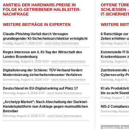
ANSTIEG DER HARDWARE-PREISE IN
OFFENE TÜRE
FOLGE KI-GETRIEBENER HALBLEITER-
SCHLIESSEN –
NACHFRAGE
T-SICHERHEI
WEITERE BEITRÄGE IN EXPERTEN
WEITERE BEI
Claude-Phishing-Vorfall durch Versagen
6 Ratschläge zur
grundlegender KI-Sicherheitsarchitektur ermöglicht
Zeiten erhöhter 
Freitag, August 7, 2026 0:03 -
noch keine Kommentare
Sonntag, August 9, 
Reges Interesse am 4. KI-Tag der Wirtschaft des
Existenzielle IT-
Landes Brandenburg
Krankenhäuser zu
Donnerstag, August 6, 2026 8:53 -
noch keine Kommentare
Samstag, August 8,
Digitalisierung der Schiene: TÜV-Verband fordert
Zutrittskontrolle
Modernisierung sicherheitsrelevanter Verfahren
Cybersecurity-Pri
Donnerstag, August 6, 2026 0:37 -
noch keine Kommentare
Samstag, August 8,
Deutschland im EU-Digitalranking auf Platz 17
KI als Produktivi
bis zu acht Stun
Dienstag, August 4, 2026 0:47 -
noch keine Kommentare
Freitag, August 7, 
„Archetyp Market“: Nach Abschaltung der Darknet-
Handelsplattform nun Anklage gegen mutmaßlichen
NIS-2 Compliance
Betreiber
Donnerstag, August 
Dienstag, August 4, 2026 0:12 -
noch keine Kommentare
Aktuelles
Bra