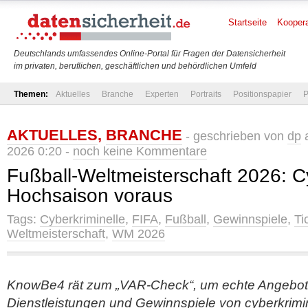
Startseite
Koopera
Deutschlands umfassendes Online-Portal für Fragen der Datensicherheit
im privaten, beruflichen, geschäftlichen und behördlichen Umfeld
Themen:
Aktuelles
Branche
Experten
Portraits
Positionspapier
P
AKTUELLES
,
BRANCHE
- geschrieben von
dp
a
2026 0:20 -
noch keine Kommentare
Fußball-Weltmeisterschaft 2026: C
Hochsaison voraus
Tags:
Cyberkriminelle
,
FIFA
,
Fußball
,
Gewinnspiele
,
Ti
Weltmeisterschaft
,
WM 2026
KnowBe4 rät zum „VAR-Check“, um echte Angebote 
Dienstleistungen und Gewinnspiele von cyberkrimi