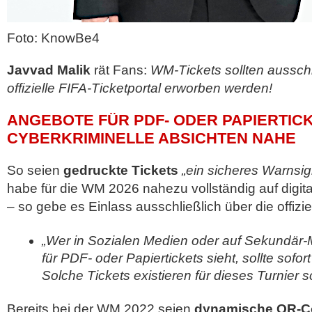
Foto: KnowBe4
Javvad Malik
rät Fans:
WM-Tickets sollten ausschl
offizielle FIFA-Ticketportal erworben werden!
ANGEBOTE FÜR PDF- ODER PAPIERTIC
CYBERKRIMINELLE ABSICHTEN NAHE
So seien
gedruckte Tickets
„ein sicheres Warnsig
habe für die WM 2026 nahezu vollständig auf digita
– so gebe es Einlass ausschließlich über die offizie
„Wer in Sozialen Medien oder auf Sekundär-
für PDF- oder Papiertickets sieht, sollte sofor
Solche Tickets existieren für dieses Turnier sc
Bereits bei der WM 2022 seien
dynamische QR-C