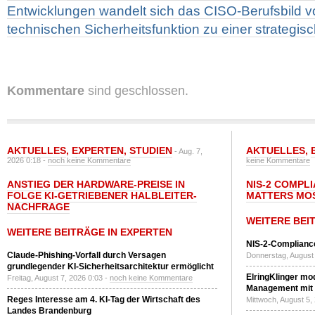
Entwicklungen wandelt sich das CISO-Berufsbild vo
technischen Sicherheitsfunktion zu einer strategi
Kommentare
sind geschlossen.
AKTUELLES
,
EXPERTEN
,
STUDIEN
AKTUELLES
,
- Aug. 7,
2026 0:18 -
noch keine Kommentare
keine Kommentare
ANSTIEG DER HARDWARE-PREISE IN
NIS-2 COMPL
FOLGE KI-GETRIEBENER HALBLEITER-
MATTERS MO
NACHFRAGE
WEITERE BEI
WEITERE BEITRÄGE IN EXPERTEN
NIS-2-Compliance
Claude-Phishing-Vorfall durch Versagen
Donnerstag, August 
grundlegender KI-Sicherheitsarchitektur ermöglicht
ElringKlinger mod
Freitag, August 7, 2026 0:03 -
noch keine Kommentare
Management mit 
Reges Interesse am 4. KI-Tag der Wirtschaft des
Mittwoch, August 5,
Landes Brandenburg