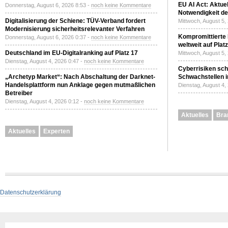
EU AI Act: Aktuel
Donnerstag, August 6, 2026 8:53 -
noch keine Kommentare
Notwendigkeit de
Digitalisierung der Schiene: TÜV-Verband fordert
Mittwoch, August 5,
Modernisierung sicherheitsrelevanter Verfahren
Kompromittierte
Donnerstag, August 6, 2026 0:37 -
noch keine Kommentare
weltweit auf Plat
Deutschland im EU-Digitalranking auf Platz 17
Mittwoch, August 5,
Dienstag, August 4, 2026 0:47 -
noch keine Kommentare
Cyberrisiken sch
„Archetyp Market“: Nach Abschaltung der Darknet-
Schwachstellen i
Handelsplattform nun Anklage gegen mutmaßlichen
Dienstag, August 4,
Betreiber
Dienstag, August 4, 2026 0:12 -
noch keine Kommentare
Aktuelles
Bra
Aktuelles
Experten
Datenschutzerklärung