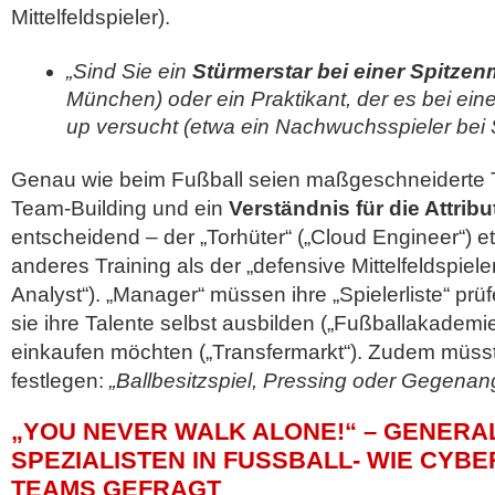
Mittelfeldspieler).
„Sind Sie ein
Stürmerstar bei einer Spitze
München) oder ein Praktikant, der es bei ein
up versucht (etwa ein Nachwuchsspieler bei S
Genau wie beim Fußball seien maßgeschneiderte T
Team-Building und ein
Verständnis für die Attribu
entscheidend – der „Torhüter“ („Cloud Engineer“) 
anderes Training als der „defensive Mittelfeldspieler
Analyst“). „Manager“ müssen ihre „Spielerliste“ pr
sie ihre Talente selbst ausbilden („Fußballakademi
einkaufen möchten („Transfermarkt“). Zudem müsst
festlegen:
„Ballbesitzspiel, Pressing oder Gegenang
„YOU NEVER WALK ALONE!“ – GENERA
SPEZIALISTEN IN FUSSBALL- WIE CYBE
EAMS GEFRAGT