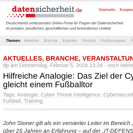
Startseite
Koopera
Deutschlands umfassendes Online-Portal für Fragen der Datensicherheit
im privaten, beruflichen, geschäftlichen und behördlichen Umfeld
Themen:
Aktuelles
Branche
Experten
Portraits
Positionspapier
P
AKTUELLES
,
BRANCHE
,
VERANSTALTU
dp
am Donnerstag, Februar 5, 2026 23:28 -
noch kein
Hilfreiche Analogie: Das Ziel der C
gleicht einem Fußballtor
Tags:
Analogie
,
Cyber Threat Intelligence
,
Cybersecuri
Fußball
,
Training
John Stoner gilt als ein versierter Leiter im Bereich
über 25 Jahren an Erfahrung – auf der „IT-DEFENS