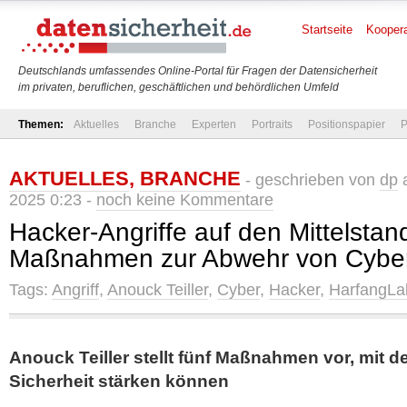
Startseite
Koopera
Deutschlands umfassendes Online-Portal für Fragen der Datensicherheit
im privaten, beruflichen, geschäftlichen und behördlichen Umfeld
Themen:
Aktuelles
Branche
Experten
Portraits
Positionspapier
P
AKTUELLES
,
BRANCHE
- geschrieben von
dp
a
2025 0:23 -
noch keine Kommentare
Hacker-Angriffe auf den Mittelstan
Maßnahmen zur Abwehr von Cyber-
Tags:
Angriff
,
Anouck Teiller
,
Cyber
,
Hacker
,
HarfangLa
Anouck Teiller stellt fünf Maßnahmen vor, mit 
Sicherheit stärken können