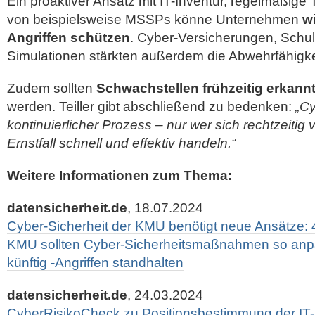
Ein proaktiver Ansatz mit IT-Inventur, regelmäßige 
von beispielsweise MSSPs könne Unternehmen
w
Angriffen schützen
. Cyber-Versicherungen, Schu
Simulationen stärkten außerdem die Abwehrfähigke
Zudem sollten
Schwachstellen frühzeitig erkan
werden. Teiller gibt abschließend zu bedenken:
„Cy
kontinuierlicher Prozess – nur wer sich rechtzeitig 
Ernstfall schnell und effektiv handeln.“
Weitere Informationen zum Thema:
datensicherheit.de
, 18.07.2024
Cyber-Sicherheit der KMU benötigt neue Ansätze: 
KMU sollten Cyber-Sicherheitsmaßnahmen so anp
künftig -Angriffen standhalten
datensicherheit.de
, 24.03.2024
CyberRisikoCheck zu Positionsbestimmung der IT-S