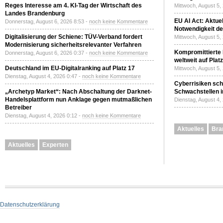
Reges Interesse am 4. KI-Tag der Wirtschaft des
Mittwoch, August 5,
Landes Brandenburg
EU AI Act: Aktuel
Donnerstag, August 6, 2026 8:53 -
noch keine Kommentare
Notwendigkeit de
Digitalisierung der Schiene: TÜV-Verband fordert
Mittwoch, August 5,
Modernisierung sicherheitsrelevanter Verfahren
Kompromittierte
Donnerstag, August 6, 2026 0:37 -
noch keine Kommentare
weltweit auf Plat
Deutschland im EU-Digitalranking auf Platz 17
Mittwoch, August 5,
Dienstag, August 4, 2026 0:47 -
noch keine Kommentare
Cyberrisiken sch
„Archetyp Market“: Nach Abschaltung der Darknet-
Schwachstellen i
Handelsplattform nun Anklage gegen mutmaßlichen
Dienstag, August 4,
Betreiber
Dienstag, August 4, 2026 0:12 -
noch keine Kommentare
Aktuelles
Bra
Aktuelles
Experten
Datenschutzerklärung