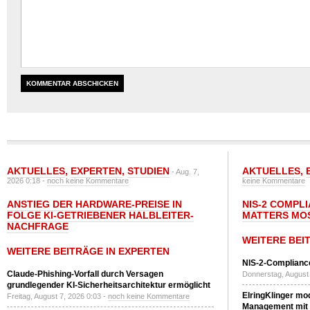
AKTUELLES
,
EXPERTEN
,
STUDIEN
AKTUELLES
,
- Aug. 7,
2026 0:18 -
noch keine Kommentare
keine Kommentare
ANSTIEG DER HARDWARE-PREISE IN
NIS-2 COMPL
FOLGE KI-GETRIEBENER HALBLEITER-
MATTERS MO
NACHFRAGE
WEITERE BEI
WEITERE BEITRÄGE IN EXPERTEN
NIS-2-Compliance
Claude-Phishing-Vorfall durch Versagen
Donnerstag, August 
grundlegender KI-Sicherheitsarchitektur ermöglicht
ElringKlinger mod
Freitag, August 7, 2026 0:03 -
noch keine Kommentare
Management mit 