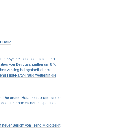
t Fraud
rug / Synthetische Identitäten und
nstieg von Betrugsangriffen um 8 %,
chen Anstieg bei synthetischem
nd First-Party-Fraud weiterhin die
o / Die größte Herausforderung für die
oder fehlende Sicherheitspatches,
n neuer Bericht von Trend Micro zeigt