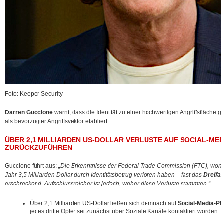
Foto: Keeper Security
Darren Guccione
warnt, dass die Identität zu einer hochwertigen Angriffsfläche 
als bevorzugter Angriffsvektor etabliert
ÜBER 2,1 MILLIARDEN US-DOLLAR VERLUSTE AUF SOCIAL-M
ZURÜCKZUFÜHREN
Guccione führt aus:
„Die Erkenntnisse der Federal Trade Commission (FTC), w
Jahr 3,5 Milliarden Dollar durch Identitätsbetrug verloren haben – fast das
Dreif
erschreckend. Aufschlussreicher ist jedoch, woher diese Verluste stammten.“
Über 2,1 Milliarden US-Dollar ließen sich demnach auf
Social-Media-P
jedes dritte Opfer sei zunächst über Soziale Kanäle kontaktiert worden.