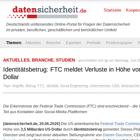
Startseite
Koopera
Deutschlands umfassendes Online-Portal für Fragen der Datensicherheit
im privaten, beruflichen, geschäftlichen und behördlichen Umfeld
Themen:
Aktuelles
Branche
Experten
Portraits
Positionspapier
P
AKTUELLES
,
BRANCHE
,
STUDIEN
- geschrieben von
dp
am Samstag, Juni 20
Identitätsbetrug: FTC meldet Verluste in Höhe vo
Dollar
Tags:
Angriffe
,
Betrug
,
FTC
,
Identität
,
Social Engineering
,
Unternehmen
,
USA
,
Verbraucher
Die Erkenntnisse der Federal Trade Commission (FTC) sind erschreckend – die
Teil aus Kontakten über Social-Media-Plattformen
[datensicherheit.de, 20.06.2026]
Die US-amerikanische
Federal Trade Commis
Höhe von
3,5 Milliarden US-Dollar
durch
Identitätsbetrug
gemeldet. Dieses Phä
Grenzen und zeigt laut einer aktuellen Stellungnahme von
Darren Guccione
, CE