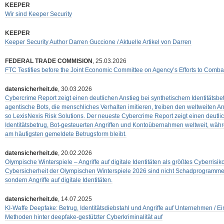
KEEPER
Wir sind Keeper Security
KEEPER
Keeper Security Author Darren Guccione / Aktuelle Artikel von Darren
FEDERAL TRADE COMMISION
, 25.03.2026
FTC Testifies before the Joint Economic Committee on Agency’s Efforts to Comba
datensicherheit.de
, 30.03.2026
Cybercrime Report zeigt einen deutlichen Anstieg bei synthetischem Identitätsbet
agentische Bots, die menschliches Verhalten imitieren, treiben den weltweiten A
so LexisNexis Risk Solutions. Der neueste Cybercrime Report zeigt einen deutli
Identitätsbetrug, Bot-gesteuerten Angriffen und Kontoübernahmen weltweit, währe
am häufigsten gemeldete Betrugsform bleibt.
datensicherheit.de
, 20.02.2026
Olympische Winterspiele – Angriffe auf digitale Identitäten als größtes Cyberrisik
Cybersicherheit der Olympischen Winterspiele 2026 sind nicht Schadprogramme 
sondern Angriffe auf digitale Identitäten.
datensicherheit.de
, 14.07.2025
KI-Waffe Deepfake: Betrug, Identitätsdiebstahl und Angriffe auf Unternehmen / Ei
Methoden hinter deepfake-gestützter Cyberkriminalität auf