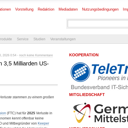
tionen
Vorstellung
Redaktion
Mediadaten
Nutzungsbedingungen
Im
rodukte
Service
Studien
Veranstaltungen
KOOPERATION
, 2026 0:54 -
noch keine Kommentare
n 3,5 Milliarden US-
MITGLIEDSCHAFT
 Verluste stammen zu einem großen
sion
(FTC) hat für
2025
Verluste in
nomen kennt offenbar keine
O und Mitbegründer von
Keeper