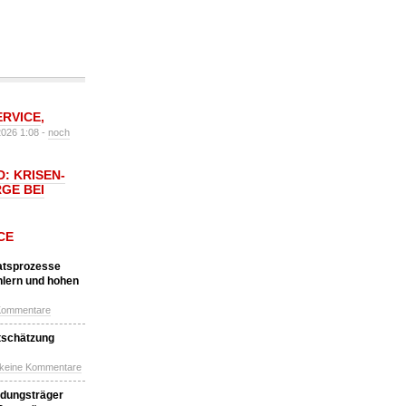
ERVICE
,
2026 1:08 -
noch
: KRISEN-
GE BEI
CE
katsprozesse
hlern und hohen
Kommentare
tschätzung
 keine Kommentare
idungsträger