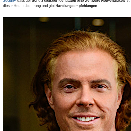
Security
, dass der
Schutz digitaler Identitäten
eine
weltweite Notwendigkeit
ist
dieser Herausforderung und gibt
Handlungsempfehlungen
.