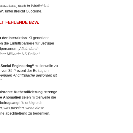
trachten, doch in Wirklichkeit
ne“
, unterstreicht Guccione.
 FEHLENDE BZW. I
t der Interaktion
: KI-generierte
die Eintrittsbarriere für Betrüger
atpersonen.
„Allein durch
ner Milliarde US-Dollar.“
„Social Engineering“
mittlerweile zu
d von 35 Prozent der Befragten
wertigen Angriffsfläche geworden ist
“
sistente Authentifizierung, strenge
te Anomalien
seien mittlerweile die
etrugsangriffe erfolgreich
r, was passiert, wenn diese
ione abschließend zu bedenken.