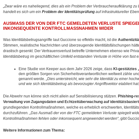
„Zwar wäre es naheliegend, dies als ein Problem der Verbraucheraufklärung zu be
handelt es sich um ein
Problem der Identitätsprüfung
auf infrastruktureller Ebe
AUSMASS DER VON DER FTC GEMELDETEN VERLUSTE SPIEGELT
NKONSEQUENTE KONTROLLMASSNAHMEN WIDER
Was Identitätsbetrugsangriffe laut Guccione so effektiv macht, ist die
Authentizitä
Stimmen, realistische Nachrichten und überzeugende Identitätsfälschungen hätten 
drastisch gesenkt. Der Vertrauensverlust betreffe Unternehmen ebenso wie Priv
Identitätsbetrug im geschäftlichen Umfeld entstanden Verluste in Höhe von fast ei
Eine Studie von Keeper aus dem Jahr 2026 zeige, dass
KI-gestütztes 
den größten Sorgen von Sicherheitsverantwortlichen weltweit zähle un
genannt werde.
„Dies unterstreicht, wie sehr die Identität zu einer hoch
und wie sich Identitätsbetrug als bevorzugter Angriffsvektor etabliert hat.
Die Abwehr nun könne sich nicht allein auf Sensibilisierung stützen.
Phishing-re
Verwaltung von Zugangsdaten und Echtzeitüberwachung auf identitätsbasier
grundlegenden Kontrollmaßnahmen, welche es erheblich erschwerten, Identitätsb
durchzuführen.
„Das Ausmaß der von der FTC gemeldeten Verluste spiegelt wide
Kontrollmaßnahmen fehlen oder inkonsequent angewendet werden“
, gibt Gucc
Weitere Informationen zum Thema: