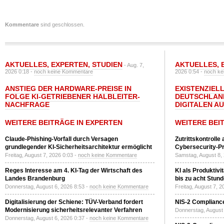
Kommentare
sind geschlossen.
AKTUELLES
,
EXPERTEN
,
STUDIEN
AKTUELLES
,
- Aug. 7,
2026 0:18 -
noch keine Kommentare
2026 0:54 -
noch ke
ANSTIEG DER HARDWARE-PREISE IN
EXISTENZIELL
FOLGE KI-GETRIEBENER HALBLEITER-
DEUTSCHLAN
NACHFRAGE
DIGITALEN A
WEITERE BEITRÄGE IN EXPERTEN
WEITERE BEI
Claude-Phishing-Vorfall durch Versagen
Zutrittskontrolle
grundlegender KI-Sicherheitsarchitektur ermöglicht
Cybersecurity-Pri
Freitag, August 7, 2026 0:03 -
noch keine Kommentare
Samstag, August 8,
Reges Interesse am 4. KI-Tag der Wirtschaft des
KI als Produktivi
Landes Brandenburg
bis zu acht Stun
Donnerstag, August 6, 2026 8:53 -
noch keine Kommentare
Freitag, August 7, 
Digitalisierung der Schiene: TÜV-Verband fordert
NIS-2 Compliance
Modernisierung sicherheitsrelevanter Verfahren
Donnerstag, August 
Donnerstag, August 6, 2026 0:37 -
noch keine Kommentare