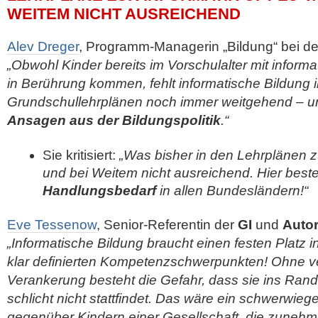
WEITEM NICHT AUSREICHEND
Alev Dreger
, Programm-Managerin „Bildung“ bei d
„Obwohl Kinder bereits im Vorschulalter mit info
in Berührung kommen, fehlt informatische Bildung 
Grundschullehrplänen noch immer weitgehend – 
Ansagen aus der Bildungspolitik
.“
Sie kritisiert:
„Was bisher in den Lehrplänen zu 
und bei Weitem nicht ausreichend. Hier best
Handlungsbedarf
in allen Bundesländern!“
Eve Tessenow
, Senior-Referentin der
GI
und
Autor
„Informatische Bildung braucht einen festen Platz 
klar definierten Kompetenzschwerpunkten! Ohne ve
Verankerung besteht die Gefahr, dass sie ins Rand
schlicht nicht stattfindet. Das wäre ein schwerwi
gegenüber Kindern einer Gesellschaft, die zunehmen