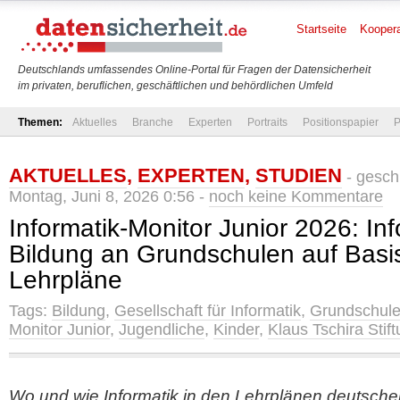
Startseite
Koopera
Deutschlands umfassendes Online-Portal für Fragen der Datensicherheit
im privaten, beruflichen, geschäftlichen und behördlichen Umfeld
Themen:
Aktuelles
Branche
Experten
Portraits
Positionspapier
P
AKTUELLES
,
EXPERTEN
,
STUDIEN
- gesch
Montag, Juni 8, 2026 0:56 -
noch keine Kommentare
Informatik-Monitor Junior 2026: In
Bildung an Grundschulen auf Basis
Lehrpläne
Tags:
Bildung
,
Gesellschaft für Informatik
,
Grundschul
Monitor Junior
,
Jugendliche
,
Kinder
,
Klaus Tschira Stif
Wo und wie Informatik in den Lehrplänen deutsch