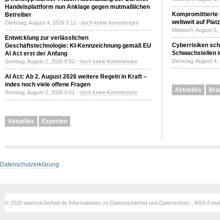
Handelsplattform nun Anklage gegen mutmaßlichen
Kompromittierte
Betreiber
weltweit auf Plat
Dienstag, August 4, 2026 0:12 -
noch keine Kommentare
Mittwoch, August 5,
Entwicklung zur verlässlichen
Cyberrisiken sch
Geschäftstechnologie: KI-Kennzeichnung gemäß EU
Schwachstellen i
AI Act erst der Anfang
Dienstag, August 4,
Sonntag, August 2, 2026 0:02 -
noch keine Kommentare
AI Act: Ab 2. August 2026 weitere Regeln in Kraft –
indes noch viele offene Fragen
Aktuelles
Bra
Sonntag, August 2, 2026 0:01 -
noch keine Kommentare
Aktuelles
Experten
Datenschutzerklärung
© 2020 datensicherheit.de Informationen zu Datensicherheit und Datenschutz - RSS-Fee