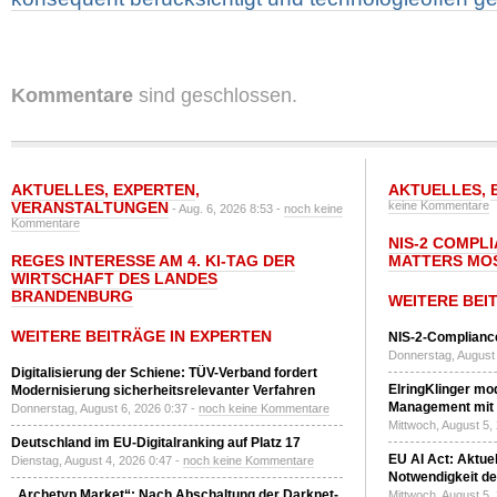
Kommentare
sind geschlossen.
AKTUELLES
,
EXPERTEN
,
AKTUELLES
,
VERANSTALTUNGEN
keine Kommentare
- Aug. 6, 2026 8:53 -
noch keine
Kommentare
NIS-2 COMPL
REGES INTERESSE AM 4. KI-TAG DER
MATTERS MO
WIRTSCHAFT DES LANDES
BRANDENBURG
WEITERE BEI
WEITERE BEITRÄGE IN EXPERTEN
NIS-2-Compliance
Donnerstag, August 
Digitalisierung der Schiene: TÜV-Verband fordert
ElringKlinger mod
Modernisierung sicherheitsrelevanter Verfahren
Management mit 
Donnerstag, August 6, 2026 0:37 -
noch keine Kommentare
Mittwoch, August 5,
Deutschland im EU-Digitalranking auf Platz 17
EU AI Act: Aktuel
Dienstag, August 4, 2026 0:47 -
noch keine Kommentare
Notwendigkeit de
„Archetyp Market“: Nach Abschaltung der Darknet-
Mittwoch, August 5,