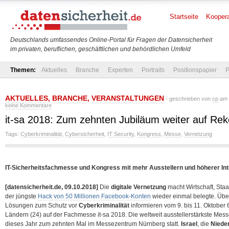
Startseite
Koopera
Deutschlands umfassendes Online-Portal für Fragen der Datensicherheit
im privaten, beruflichen, geschäftlichen und behördlichen Umfeld
Themen:
Aktuelles
Branche
Experten
Portraits
Positionspapier
P
AKTUELLES
,
BRANCHE
,
VERANSTALTUNGEN
- geschrieben von
cp
am D
keine Kommentare
it-sa 2018: Zum zehnten Jubiläum weiter auf Rek
Tags:
Cyberkriminalität
,
Cybersicherheit
,
IT Security
,
Kongress
,
Messe
,
Vernetzung
IT-Sicherheitsfachmesse und Kongress mit mehr Ausstellern und höherer Inte
[datensicherheit.de, 09.10.2018]
Die
digitale Vernetzung
macht Wirtschaft, Staa
der jüngste
Hack von 50 Millionen Facebook-Konten
wieder einmal belegte. Übe
Lösungen zum Schutz vor
Cyberkriminalität
informieren vom 9. bis 11. Oktober 
Ländern (24) auf der Fachmesse it-sa 2018. Die weltweit ausstellerstärkste M
dieses Jahr zum zehnten Mal im Messezentrum Nürnberg statt.
Israel
, die
Niede