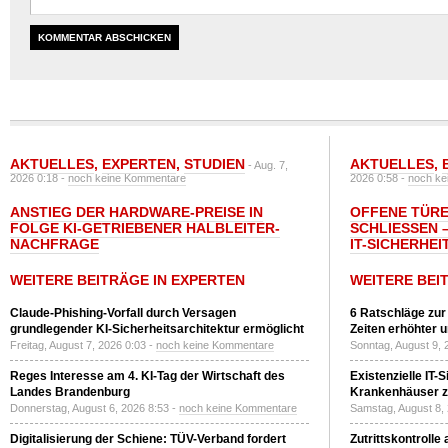
AKTUELLES
,
EXPERTEN
,
STUDIEN
AKTUELLES
,
- Aug. 7,
2026 0:18 -
noch keine Kommentare
2026 0:58 -
noch ke
ANSTIEG DER HARDWARE-PREISE IN
OFFENE TÜRE
FOLGE KI-GETRIEBENER HALBLEITER-
SCHLIESSEN –
NACHFRAGE
T-SICHERHEI
WEITERE BEITRÄGE IN EXPERTEN
WEITERE BEI
Claude-Phishing-Vorfall durch Versagen
6 Ratschläge zur
grundlegender KI-Sicherheitsarchitektur ermöglicht
Zeiten erhöhter 
Freitag, August 7, 2026 0:03 -
noch keine Kommentare
Sonntag, August 9, 
Reges Interesse am 4. KI-Tag der Wirtschaft des
Existenzielle IT-
Landes Brandenburg
Krankenhäuser zu
Donnerstag, August 6, 2026 8:53 -
noch keine Kommentare
Samstag, August 8,
Digitalisierung der Schiene: TÜV-Verband fordert
Zutrittskontrolle