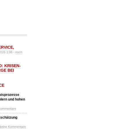
ERVICE
,
2026 1:08 -
noch
: KRISEN-
GE BEI
CE
katsprozesse
hlern und hohen
Kommentare
tschätzung
 keine Kommentare