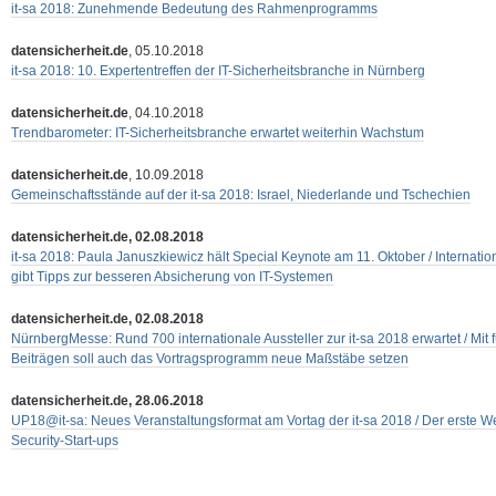
it-sa 2018: Zunehmende Bedeutung des Rahmenprogramms
datensicherheit.de
, 05.10.2018
it-sa 2018: 10. Expertentreffen der IT-Sicherheitsbranche in Nürnberg
datensicherheit.de
, 04.10.2018
Trendbarometer: IT-Sicherheitsbranche erwartet weiterhin Wachstum
datensicherheit.de
, 10.09.2018
Gemeinschaftsstände auf der it-sa 2018: Israel, Niederlande und Tschechien
datensicherheit.de, 02.08.2018
it-sa 2018: Paula Januszkiewicz hält Special Keynote am 11. Oktober / Internatio
gibt Tipps zur besseren Absicherung von IT-Systemen
datensicherheit.de, 02.08.2018
NürnbergMesse: Rund 700 internationale Aussteller zur it-sa 2018 erwartet / Mit
Beiträgen soll auch das Vortragsprogramm neue Maßstäbe setzen
datensicherheit.de, 28.06.2018
UP18@it-sa: Neues Veranstaltungsformat am Vortag der it-sa 2018 / Der erste Wet
Security-Start-ups