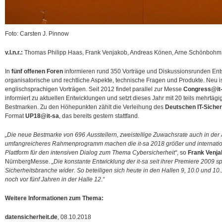
Foto: Carsten J. Pinnow
v.l.n.r.:
Thomas Philipp Haas, Frank Venjakob, Andreas Könen, Arne Schönboh
In
fünf offenen Foren
informieren rund 350 Vorträge und Diskussionsrunden Ent
organisatorische und rechtliche Aspekte, technische Fragen und Produkte. Neu is
englischsprachigen Vorträgen. Seit 2012 findet parallel zur Messe
Congress@it
informiert zu aktuellen Entwicklungen und setzt dieses Jahr mit 20 teils mehrtäg
Bestmarken. Zu den Höhepunkten zählt die Verleihung des
Deutschen IT-Sicher
Format
UP18@it-sa
, das bereits gestern stattfand.
„Die neue Bestmarke von 696 Ausstellern, zweistellige Zuwachsrate auch in der
umfangreicheres Rahmenprogramm machen die it-sa 2018 größer und internation
Plattform für den intensiven Dialog zum Thema Cybersicherheit“
, so
Frank Venj
NürnbergMesse.
„Die konstante Entwicklung der it-sa seit ihrer Premiere 2009 sp
Sicherheitsbranche wider. So beteiligen sich heute in den Hallen 9, 10.0 und 10.1
noch vor fünf Jahren in der Halle 12.“
Weitere Informationen zum Thema:
datensicherheit.de
, 08.10.2018