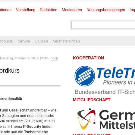
tionen
Vorstellung
Redaktion
Mediadaten
Nutzungsbedingungen
Im
rodukte
Service
Studien
Veranstaltungen
KOOPERATION
ienstag, Oktober 9, 2018 19:32 -
noch
ordkurs
rnationalität
MITGLIEDSCHAFT
t und Gesellschaft angreifbar – wie
r Strategien und neue technische
696 Aussteller* (2017: 630) aus 27
esse zum Thema
IT-Security
findet
rlande
und die
Tschechische