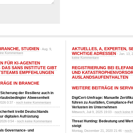
BRANCHE
,
STUDIEN
AKTUELLES
,
A
,
EXPERTEN
,
S
- Aug. 9,
ine Kommentare
WICHTIGE ADRESSEN
- Jan. 13, 
keine Kommentare
N FÜR KI-AGENTEN
 DAS SANS INSTITUTE GIBT I
REGISTRIERUNG BEI ELEFAND
TSTEAMS EMPFEHLUNGEN
UND KATASTROPHENVORSOR
AUSLANDSAUFENTHALTEN
TRÄGE IN BRANCHE
WEITERE BEITRÄGE IN SERVI
 Sicherung der Resilienz auch in
urlaubsbedingter Abwesenheit
DigiCert-Umfrage: Manuelle Zertifi
führen zu Ausfällen, Compliance-Fe
2026 0:37 -
noch keine Kommentare
Verlusten im Unternehmen
Sicherheit treibt Deutschlands
Mittwoch, Juli 9, 2025 19:03 -
noch keine 
r digitalen Aufrüstung
Threat Hunting: Bedeutung und Wer
 2026 0:54 -
noch keine Kommentare
steigt
 als Governance- und
Montag, Dezember 21, 2020 21:46 -
noch