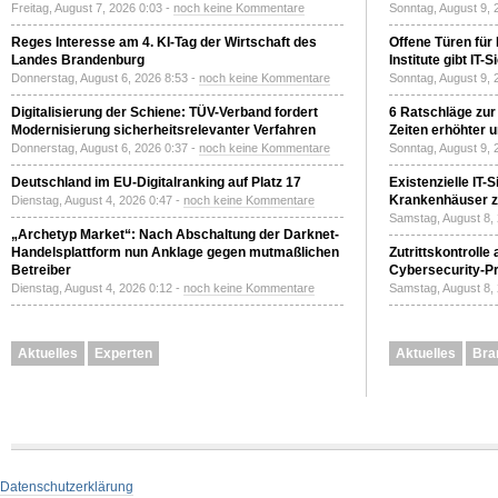
Freitag, August 7, 2026 0:03 -
noch keine Kommentare
Sonntag, August 9, 
Reges Interesse am 4. KI-Tag der Wirtschaft des
Offene Türen für
Landes Brandenburg
Institute gibt I
Donnerstag, August 6, 2026 8:53 -
noch keine Kommentare
Sonntag, August 9, 
Digitalisierung der Schiene: TÜV-Verband fordert
6 Ratschläge zur
Modernisierung sicherheitsrelevanter Verfahren
Zeiten erhöhter 
Donnerstag, August 6, 2026 0:37 -
noch keine Kommentare
Sonntag, August 9, 
Deutschland im EU-Digitalranking auf Platz 17
Existenzielle IT-
Krankenhäuser zu
Dienstag, August 4, 2026 0:47 -
noch keine Kommentare
Samstag, August 8,
„Archetyp Market“: Nach Abschaltung der Darknet-
Handelsplattform nun Anklage gegen mutmaßlichen
Zutrittskontrolle
Betreiber
Cybersecurity-Pri
Dienstag, August 4, 2026 0:12 -
noch keine Kommentare
Samstag, August 8,
Aktuelles
Experten
Aktuelles
Bra
Datenschutzerklärung