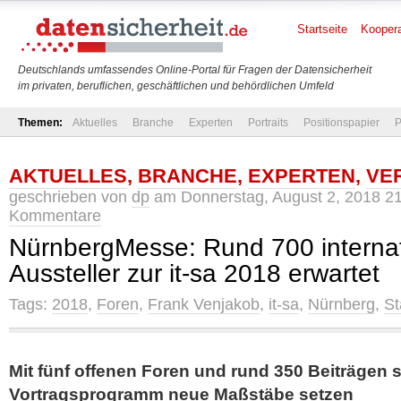
Startseite
Koopera
Deutschlands umfassendes Online-Portal für Fragen der Datensicherheit
im privaten, beruflichen, geschäftlichen und behördlichen Umfeld
Themen:
Aktuelles
Branche
Experten
Portraits
Positionspapier
P
AKTUELLES
,
BRANCHE
,
EXPERTEN
,
VE
geschrieben von
dp
am Donnerstag, August 2, 2018 21
Kommentare
NürnbergMesse: Rund 700 internat
Aussteller zur it-sa 2018 erwartet
Tags:
2018
,
Foren
,
Frank Venjakob
,
it-sa
,
Nürnberg
,
St
Mit fünf offenen Foren und rund 350 Beiträgen 
Vortragsprogramm neue Maßstäbe setzen