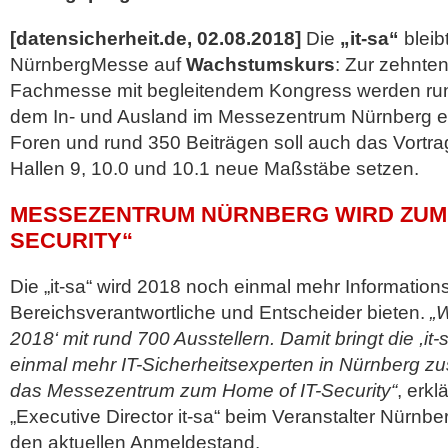
[datensicherheit.de, 02.08.2018]
Die
„it-sa“
bleib
NürnbergMesse auf
Wachstumskurs
: Zur zehnten
Fachmesse mit begleitendem Kongress werden run
dem In- und Ausland im Messezentrum Nürnberg erw
Foren und rund
350 Beiträgen soll auch das Vortr
Hallen 9, 10.0 und 10.1 neue Maßstäbe setzen.
MESSEZENTRUM NÜRNBERG WIRD ZUM „
SECURITY“
Die „it-sa“ wird 2018 noch einmal mehr Information
Bereichsverantwortliche und Entscheider bieten.
„W
2018‘ mit rund 700 Ausstellern. Damit bringt die ,it
einmal mehr IT-Sicherheitsexperten in Nürnberg
das Messezentrum zum Home of IT-Security“
, erkl
„Executive Director it-sa“ beim Veranstalter Nürnbe
den aktuellen Anmeldestand.