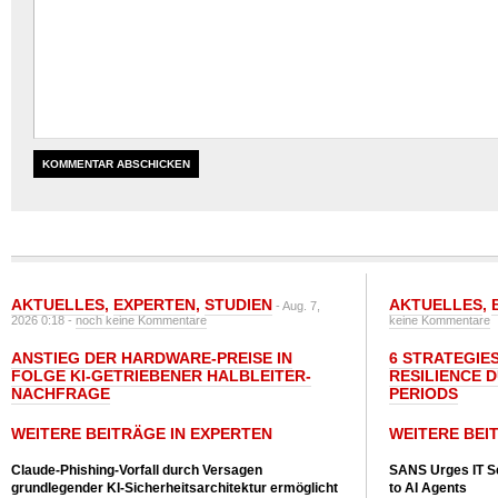
AKTUELLES
,
EXPERTEN
,
STUDIEN
AKTUELLES
,
- Aug. 7,
2026 0:18 -
noch keine Kommentare
keine Kommentare
ANSTIEG DER HARDWARE-PREISE IN
6 STRATEGIE
FOLGE KI-GETRIEBENER HALBLEITER-
RESILIENCE 
NACHFRAGE
PERIODS
WEITERE BEITRÄGE IN EXPERTEN
WEITERE BEI
Claude-Phishing-Vorfall durch Versagen
SANS Urges IT S
grundlegender KI-Sicherheitsarchitektur ermöglicht
to AI Agents