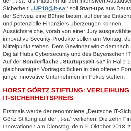
der „it-sa“ als Plattform für den intensiven Austa
Sicherheit:
„UP18@it-sa“
soll
Start-ups
aus Deuts
der Schweiz eine Bühne bieten, auf der sie Entsch
und potenzielle Finanziers überzeugen können.
Aussichtsreiche, vorab von einer Jury ausgewählt
innovative Security-Produkte sollen am Montag, d
Mittelpunkt stehen. Dem Gewinner winkt demnach 
Digital Hubs Cybersecurity und des Bayerischen IT-
Auf der
Sonderfläche „Startups@it-sa“
in Halle 1
gleichnamigen Vortragsblöcken in den offenen Fore
junge innovative Unternehmen im Fokus stehen.
HORST GÖRTZ STIFTUNG: VERLEIHUNG
IT-SICHERHEITSPREIS
Erstmals werde der renommierte „Deutsche IT-Siche
Görtz Stiftung auf der „it-sa“ verliehen. Die zehn Fi
Innovationen am Dienstag, dem 9. Oktober 2018, 