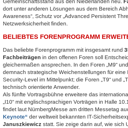
Gemeinschaftsstand aus den Niederlanden neu.
F
dort unter anderen Lösungen aus dem Bereich Abhö
Awareness“, Schutz vor „Advanced Persistent Thre
Netzwerksicherheit finden.
BELIEBTES FORENPROGRAMM ERWEIT
Das beliebte Forenprogramm mit insgesamt rund
3
Fachbeiträgen
in den offenen Foren soll Entschei
gleichermaßen ansprechen. In den Foren „M9“ und
demnach strategische Weichenstellungen für eine 
Security-Level im Mittelpunkt; die Foren „T9“ und „T
technisch orientierte Anwender.
Als fünfte Vortragsbühne erweitere das internation
„I10“ mit englischsprachigen Vorträgen in Halle 10
findet laut NürnbergMesse am dritten Messetag au
Keynote“
der weltweit bekannten IT-Sicherheitsex
Januszkiewicz
statt. Sie zeige darin auf, wie si