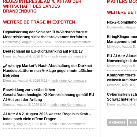
REGES INTERESSE AM 4. KI-TAG DER
MATTERS MO
WIRTSCHAFT DES LANDES
BRANDENBURG
WEITERE BEI
WEITERE BEITRÄGE IN EXPERTEN
NIS-2-Compliance
Donnerstag, August 
Digitalisierung der Schiene: TÜV-Verband fordert
ElringKlinger mod
Modernisierung sicherheitsrelevanter Verfahren
Management mit 
Donnerstag, August 6, 2026 0:37 -
noch keine Kommentare
Mittwoch, August 5,
Deutschland im EU-Digitalranking auf Platz 17
EU AI Act: Aktuel
Dienstag, August 4, 2026 0:47 -
noch keine Kommentare
Notwendigkeit de
„Archetyp Market“: Nach Abschaltung der Darknet-
Mittwoch, August 5,
Handelsplattform nun Anklage gegen mutmaßlichen
Kompromittierte
Betreiber
weltweit auf Plat
Dienstag, August 4, 2026 0:12 -
noch keine Kommentare
Mittwoch, August 5,
Entwicklung zur verlässlichen
Cyberrisiken sch
Geschäftstechnologie: KI-Kennzeichnung gemäß EU
Schwachstellen i
AI Act erst der Anfang
Dienstag, August 4,
Sonntag, August 2, 2026 0:02 -
noch keine Kommentare
AI Act: Ab 2. August 2026 weitere Regeln in Kraft –
indes noch viele offene Fragen
Aktuelles
Bra
Sonntag, August 2, 2026 0:01 -
noch keine Kommentare