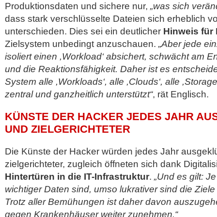
Produktionsdaten und sichere nur,
„was sich veränd
dass stark verschlüsselte Dateien sich erheblich v
unterschieden. Dies sei ein deutlicher
Hinweis für
Zielsystem unbedingt anzuschauen.
„Aber jede ein
isoliert einen ,Workload‘ absichert, schwächt am
und die Reaktionsfähigkeit. Daher ist es entschei
System alle ,Workloads‘, alle ,Clouds‘, alle ,Stora
zentral und ganzheitlich unterstützt“
, rät Englisch.
KÜNSTE DER HACKER JEDES JAHR AU
UND ZIELGERICHTETER
Die Künste der Hacker würden jedes Jahr ausgeklü
zielgerichteter, zugleich öffneten sich dank Digital
Hintertüren in die IT-Infrastruktur
.
„Und es gilt: J
wichtiger Daten sind, umso lukrativer sind die Ziele
Trotz aller Bemühungen ist daher davon auszugehe
gegen Krankenhäuser weiter zunehmen.“