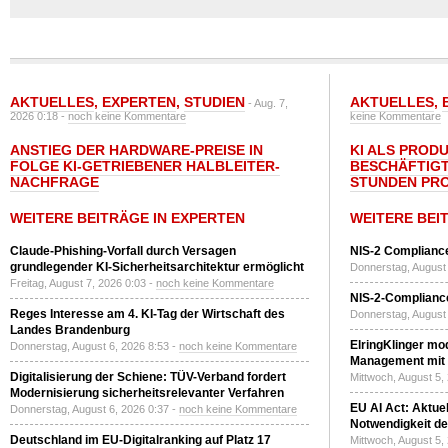
AKTUELLES
,
EXPERTEN
,
STUDIEN
AKTUELLES
,
- Aug. 7,
2026 0:18 -
noch keine Kommentare
keine Kommentare
ANSTIEG DER HARDWARE-PREISE IN
KI ALS PROD
FOLGE KI-GETRIEBENER HALBLEITER-
BESCHÄFTIGT
NACHFRAGE
STUNDEN PR
WEITERE BEITRÄGE IN EXPERTEN
WEITERE BEI
Claude-Phishing-Vorfall durch Versagen
NIS-2 Compliance
grundlegender KI-Sicherheitsarchitektur ermöglicht
Donnerstag, August 
Freitag, August 7, 2026 0:03 -
noch keine Kommentare
NIS-2-Compliance
Reges Interesse am 4. KI-Tag der Wirtschaft des
Donnerstag, August 
Landes Brandenburg
ElringKlinger mod
Donnerstag, August 6, 2026 8:53 -
noch keine Kommentare
Management mit 
Digitalisierung der Schiene: TÜV-Verband fordert
Mittwoch, August 5,
Modernisierung sicherheitsrelevanter Verfahren
EU AI Act: Aktuel
Donnerstag, August 6, 2026 0:37 -
noch keine Kommentare
Notwendigkeit de
Deutschland im EU-Digitalranking auf Platz 17
Mittwoch, August 5,