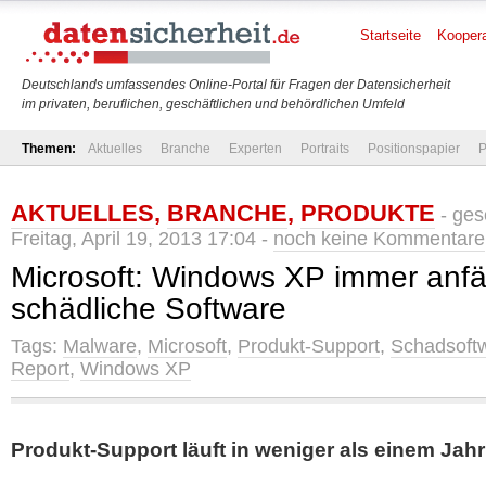
Startseite
Koopera
Deutschlands umfassendes Online-Portal für Fragen der Datensicherheit
im privaten, beruflichen, geschäftlichen und behördlichen Umfeld
Themen:
Aktuelles
Branche
Experten
Portraits
Positionspapier
P
AKTUELLES
,
BRANCHE
,
PRODUKTE
- ges
Freitag, April 19, 2013 17:04 -
noch keine Kommentare
Microsoft: Windows XP immer anfäll
schädliche Software
Tags:
Malware
,
Microsoft
,
Produkt-Support
,
Schadsoft
Report
,
Windows XP
Produkt-Support läuft in weniger als einem Jah