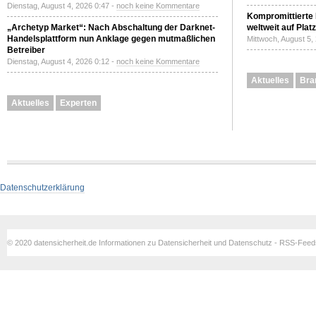
Dienstag, August 4, 2026 0:47 -
noch keine Kommentare
Kompromittierte
„Archetyp Market“: Nach Abschaltung der Darknet-
weltweit auf Plat
Handelsplattform nun Anklage gegen mutmaßlichen
Mittwoch, August 5,
Betreiber
Dienstag, August 4, 2026 0:12 -
noch keine Kommentare
Aktuelles
Bra
Aktuelles
Experten
Datenschutzerklärung
© 2020 datensicherheit.de Informationen zu Datensicherheit und Datenschutz - RSS-Fee