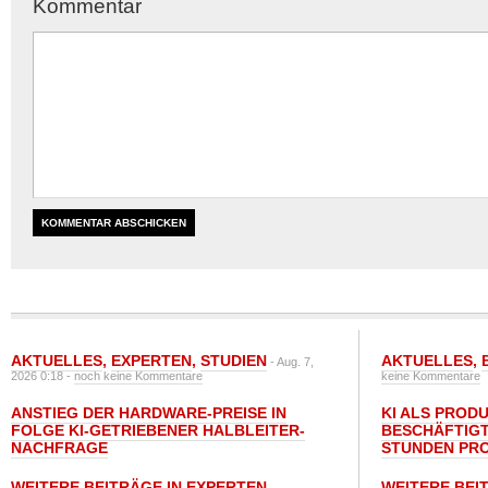
Kommentar
AKTUELLES
,
EXPERTEN
,
STUDIEN
AKTUELLES
,
- Aug. 7,
2026 0:18 -
noch keine Kommentare
keine Kommentare
ANSTIEG DER HARDWARE-PREISE IN
KI ALS PROD
FOLGE KI-GETRIEBENER HALBLEITER-
BESCHÄFTIGT
NACHFRAGE
STUNDEN PR
WEITERE BEITRÄGE IN EXPERTEN
WEITERE BEI