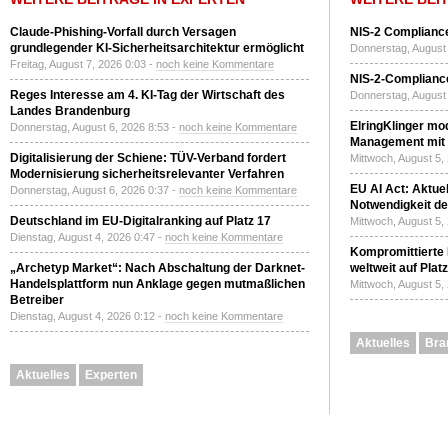
Claude-Phishing-Vorfall durch Versagen
NIS-2 Compliance
grundlegender KI-Sicherheitsarchitektur ermöglicht
Donnerstag, August 
Freitag, August 7, 2026 0:03 -
noch keine Kommentare
NIS-2-Compliance
Reges Interesse am 4. KI-Tag der Wirtschaft des
Donnerstag, August 
Landes Brandenburg
ElringKlinger mod
Donnerstag, August 6, 2026 8:53 -
noch keine Kommentare
Management mit 
Digitalisierung der Schiene: TÜV-Verband fordert
Mittwoch, August 5,
Modernisierung sicherheitsrelevanter Verfahren
EU AI Act: Aktuel
Donnerstag, August 6, 2026 0:37 -
noch keine Kommentare
Notwendigkeit de
Deutschland im EU-Digitalranking auf Platz 17
Mittwoch, August 5,
Dienstag, August 4, 2026 0:47 -
noch keine Kommentare
Kompromittierte
„Archetyp Market“: Nach Abschaltung der Darknet-
weltweit auf Plat
Handelsplattform nun Anklage gegen mutmaßlichen
Mittwoch, August 5,
Betreiber
Dienstag, August 4, 2026 0:12 -
noch keine Kommentare
Aktuelles
Bra
Aktuelles
Experten