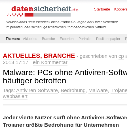
Startseite
Koopera
Deutschlands umfassendes Online-Portal für Fragen der Datensicherheit
im privaten, beruflichen, geschäftlichen und behördlichen Umfeld
Themen:
Aktuelles
Branche
Experten
Portraits
Positionspapier
P
AKTUELLES
,
BRANCHE
- geschrieben von
cp
a
2013 17:17 -
ein Kommentar
Malware: PCs ohne Antiviren-Soft
häufiger betroffen
Tags:
Antiviren-Software
,
Bedrohung
,
Malware
,
Trojane
webbasiert
Jeder vierte Nutzer surft ohne Antiviren-Softwa
Trojaner größte Bedrohung für Unternehmen