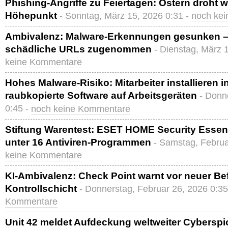
Phishing-Angriffe zu Feiertagen: Ostern droht w
Höhepunkt
- Sonntag, März 15, 2026 0:31 -
noch ke
Ambivalenz: Malware-Erkennungen gesunken – 
schädliche URLs zugenommen
- Dienstag, März 
keine Kommentare
Hohes Malware-Risiko: Mitarbeiter installieren
raubkopierte Software auf Arbeitsgeräten
- Donn
0:45 -
noch keine Kommentare
Stiftung Warentest: ESET HOME Security Essenti
unter 16 Antiviren-Programmen
- Samstag, Februa
keine Kommentare
KI-Ambivalenz: Check Point warnt vor neuer Be
Kontrollschicht
- Donnerstag, Februar 26, 2026 0:35
Kommentare
Unit 42 meldet Aufdeckung weltweiter Cybers