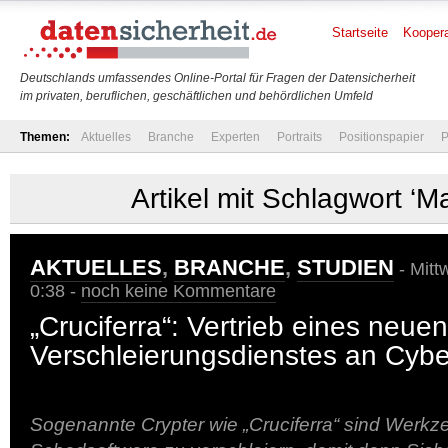
Startseite
Koopera
Deutschlands umfassendes Online-Portal für Fragen der Datensicherheit
im privaten, beruflichen, geschäftlichen und behördlichen Umfeld
Themen:
Aktuelles
Branche
Experten
Portraits
Positionspapier
P
Artikel mit Schlagwort ‘M
AKTUELLES
,
BRANCHE
,
STUDIEN
- Mitt
0:38 -
noch keine Kommentare
„Cruciferra“: Vertrieb eines neuen
Verschleierungsdienstes an Cyber
Sogenannte Crypter wie „Cruciferra“ sind Werk