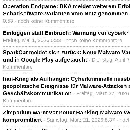
Operation Endgame: BKA meldet weiterem Erfolg
Schadsoftware-Varianten vom Netz genommen
0:53 -
noch keine Kommentare
Einloggen statt Einbruch: Warnung vor cyberkr
Freitag, Mai 1, 2026 0:33 -
noch keine Kommentare
SparkCat meldet sich zurück: Neue Malware-Var
und in Google Play aufgetaucht
- Dienstag, April 
Kommentare
Iran-Krieg als Aufhänger: Cyberkriminelle mis
geopolitische Ereignisse für Malware-Attacken 
Geschäftskommunikation
- Freitag, März 27, 2026
Kommentare
Zimperium warnt vor neuer Banking-Malware-We
kompromittiert
- Samstag, März 21, 2026 8:37 -
noc