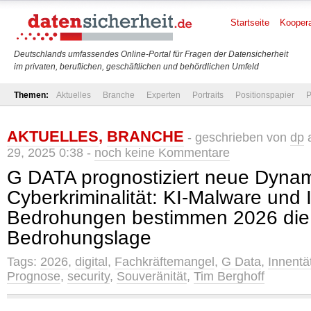
Startseite
Koopera
Deutschlands umfassendes Online-Portal für Fragen der Datensicherheit
im privaten, beruflichen, geschäftlichen und behördlichen Umfeld
Themen:
Aktuelles
Branche
Experten
Portraits
Positionspapier
P
AKTUELLES
,
BRANCHE
- geschrieben von
dp
a
29, 2025 0:38 -
noch keine Kommentare
G DATA prognostiziert neue Dynam
Cyberkriminalität: KI-Malware und I
Bedrohungen bestimmen 2026 die
Bedrohungslage
Tags:
2026
,
digital
,
Fachkräftemangel
,
G Data
,
Innentä
Prognose
,
security
,
Souveränität
,
Tim Berghoff