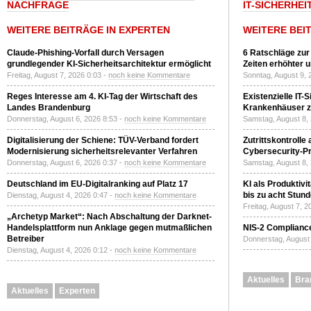
NACHFRAGE
T-SICHERHEI
WEITERE BEITRÄGE IN EXPERTEN
WEITERE BEI
Claude-Phishing-Vorfall durch Versagen
6 Ratschläge zur
grundlegender KI-Sicherheitsarchitektur ermöglicht
Zeiten erhöhter 
Freitag, August 7, 2026 0:03 -
noch keine Kommentare
Sonntag, August 9, 
Reges Interesse am 4. KI-Tag der Wirtschaft des
Existenzielle IT-
Landes Brandenburg
Krankenhäuser zu
Donnerstag, August 6, 2026 8:53 -
noch keine Kommentare
Samstag, August 8,
Digitalisierung der Schiene: TÜV-Verband fordert
Zutrittskontrolle
Modernisierung sicherheitsrelevanter Verfahren
Cybersecurity-Pri
Donnerstag, August 6, 2026 0:37 -
noch keine Kommentare
Samstag, August 8,
Deutschland im EU-Digitalranking auf Platz 17
KI als Produktivi
bis zu acht Stun
Dienstag, August 4, 2026 0:47 -
noch keine Kommentare
Freitag, August 7, 
„Archetyp Market“: Nach Abschaltung der Darknet-
Handelsplattform nun Anklage gegen mutmaßlichen
NIS-2 Compliance
Betreiber
Donnerstag, August 
Dienstag, August 4, 2026 0:12 -
noch keine Kommentare
Aktuelles
Bra
Aktuelles
Experten