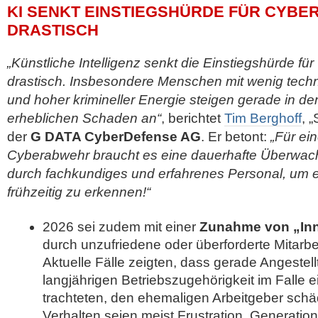
KI SENKT EINSTIEGSHÜRDE FÜR CYBE
DRASTISCH
„Künstliche Intelligenz senkt die Einstiegshürde für
drastisch. Insbesondere Menschen mit wenig tech
und hoher krimineller Energie steigen gerade in den
erheblichen Schaden an“
, berichtet
Tim Berghoff
, 
der
G DATA CyberDefense AG
. Er betont:
„Für ei
Cyberabwehr braucht es eine dauerhafte Überwachu
durch fachkundiges und erfahrenes Personal, um 
frühzeitig zu erkennen!“
2026 sei zudem mit einer
Zunahme von „Inn
durch unzufriedene oder überforderte Mitarbe
Aktuelle Fälle zeigten, dass gerade Angestellt
langjährigen Betriebszugehörigkeit im Falle
trachteten, den ehemaligen Arbeitgeber schäd
Verhalten seien meist Frustration, Generatio