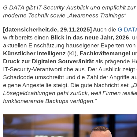
G DATA gibt IT-Security-Ausblick und empfiehlt z
moderne Technik sowie „Awareness Trainings“
[datensicherheit.de, 29.11.2025]
Auch die
G DATA
wirft bereits einen
Blick in das neue Jahr, 2026
, u
aktuellen Einschätzung hauseigener Experten vo
Künstlicher Intelligenz
(KI),
Fachkräftemangel
u
Druck zur Digitalen Souveränität
als prägende H
IT-Security-Verantwortliche aus. Der Ausblick zeig
Schadcode umschreibt und die Zahl der Angriffe 
eigene Angestellte steigt. Die gute Nachricht sei:
„D
Lösegeldzahlungen geht zurück, weil Firmen resili
funktionierende Backups verfügen.“