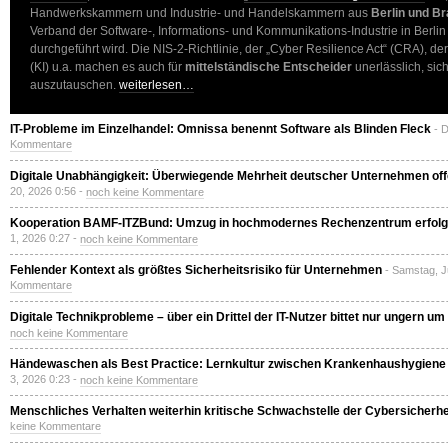
Handwerkskammern und Industrie- und Handelskammern aus
Berlin und B
Verband der Software-, Informations- und Kommunikations-Industrie in Berli
durchgeführt wird. Die NIS-2-Richtlinie, der „Cyber Resilience Act“ (CRA), der
(KI) u.a. machen es auch für
mittelständische Entscheider
unerlässlich, sic
auszutauschen.
weiterlesen…
IT-Probleme im Einzelhandel: Omnissa benennt Software als Blinden Fleck
- 
Kommentare
Digitale Unabhängigkeit: Überwiegende Mehrheit deutscher Unternehmen off
20, 2026 0:56 -
noch keine Kommentare
Kooperation BAMF-ITZBund: Umzug in hochmodernes Rechenzentrum erfolg
1, 2026 0:27 -
noch keine Kommentare
Fehlender Kontext als größtes Sicherheitsrisiko für Unternehmen
- Samstag, J
Kommentare
Digitale Technikprobleme – über ein Drittel der IT-Nutzer bittet nur ungern um 
noch keine Kommentare
Händewaschen als Best Practice: Lernkultur zwischen Krankenhaushygiene u
3, 2026 0:23 -
noch keine Kommentare
Menschliches Verhalten weiterhin kritische Schwachstelle der Cybersicherhe
keine Kommentare