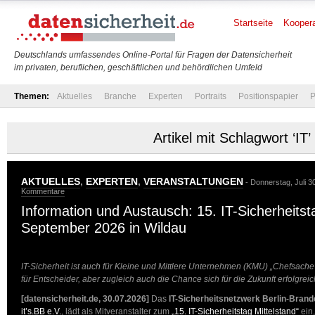
Startseite
Koopera
Deutschlands umfassendes Online-Portal für Fragen der Datensicherheit
im privaten, beruflichen, geschäftlichen und behördlichen Umfeld
Themen:
Aktuelles
Branche
Experten
Portraits
Positionspapier
P
Artikel mit Schlagwort ‘IT’
AKTUELLES
,
EXPERTEN
,
VERANSTALTUNGEN
- Donnerstag, Juli 3
Kommentare
Information und Austausch: 15. IT-Sicherheitst
September 2026 in Wildau
IT-Sicherheit ist auch für Kleine und Mittlere Unternehmen (KMU) „Chefsache
für Entscheider, aber zugleich auch die Chance sich für die Zukunft erfolgrei
[datensicherheit.de, 30.07.2026]
Das
IT-Sicherheitsnetzwerk Berlin-Bran
it’s.BB e.V.
, lädt als Mitveranstalter zum
„15. IT-Sicherheitstag Mittelstand“
ein