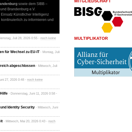
MITGLIEDSCHAFT
randenburg
sowie dem SIBB –
n und Brandenburg e.V.
 Einsatz Künstlicher Intelligenz
h kontinuierlich zu informieren und
MULTIPLIKATOR
Dienstag, Juli 28, 2026 0:55 -
noch keine
en für Wechsel zu EU-IT
- Montag, Juli
reich abgeschlossen
- Mittwoch, Juli
uni 27, 2026 0:48 -
noch keine
Hilfe
- Donnerstag, Juni 11, 2026 0:58 -
nd Identity Security
- Mittwoch, Juni
it
- Mittwoch, Mai 20, 2026 0:43 -
noch