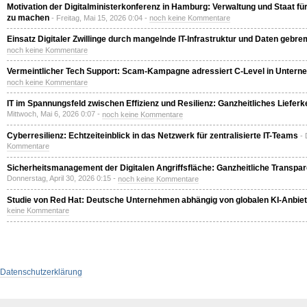
Motivation der Digitalministerkonferenz in Hamburg: Verwaltung und Staat für 
zu machen
- Freitag, Mai 15, 2026 0:04 -
noch keine Kommentare
Einsatz Digitaler Zwillinge durch mangelnde IT-Infrastruktur und Daten gebre
noch keine Kommentare
Vermeintlicher Tech Support: Scam-Kampagne adressiert C-Level in Unter
noch keine Kommentare
IT im Spannungsfeld zwischen Effizienz und Resilienz: Ganzheitliches Liefer
Mittwoch, Mai 6, 2026 0:07 -
noch keine Kommentare
Cyberresilienz: Echtzeiteinblick in das Netzwerk für zentralisierte IT-Teams
- 
Kommentare
Sicherheitsmanagement der Digitalen Angriffsfläche: Ganzheitliche Transpare
Donnerstag, April 30, 2026 0:15 -
noch keine Kommentare
Studie von Red Hat: Deutsche Unternehmen abhängig von globalen KI-Anbiet
keine Kommentare
Datenschutzerklärung