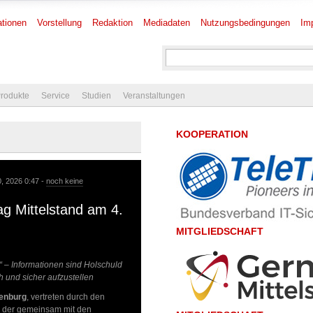
tionen
Vorstellung
Redaktion
Mediadaten
Nutzungsbedingungen
Im
rodukte
Service
Studien
Veranstaltungen
KOOPERATION
0, 2026 0:47 -
noch keine
ag Mittelstand am 4.
MITGLIEDSCHAFT
“ – Informationen sind Holschuld
ch und sicher aufzustellen
denburg
, vertreten durch den
, der gemeinsam mit den