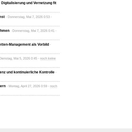
Digitalisierung und Vernetzung fit
mst
- Donnerstag, Mai 7, 2026 0:53 -
nehmen
- Donnerstag, Mai 7, 2026 0:41 -
ketten-Management als Vorbild
-
Dienstag, Mai 5, 2026 0:45 -
noch keine
nz und kontinuierliche Kontrolle
-
ern​
- Montag, April 27, 2026 0:59 -
noch