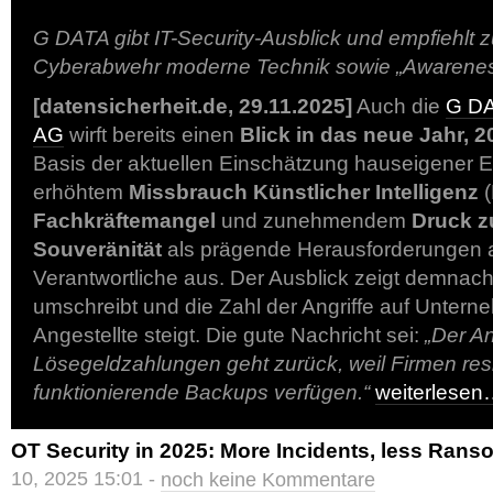
G DATA gibt IT-Security-Ausblick und empfiehlt 
Cyberabwehr moderne Technik sowie „Awarenes
[datensicherheit.de, 29.11.2025]
Auch die
G DA
AG
wirft bereits einen
Blick in das neue Jahr, 2
Basis der aktuellen Einschätzung hauseigener 
erhöhtem
Missbrauch Künstlicher Intelligenz
(
Fachkräftemangel
und zunehmendem
Druck zu
Souveränität
als prägende Herausforderungen a
Verantwortliche aus. Der Ausblick zeigt demnac
umschreibt und die Zahl der Angriffe auf Unter
Angestellte steigt. Die gute Nachricht sei:
„Der An
Lösegeldzahlungen geht zurück, weil Firmen resi
funktionierende Backups verfügen.“
weiterlese
OT Security in 2025: More Incidents, less Ran
10, 2025 15:01 -
noch keine Kommentare