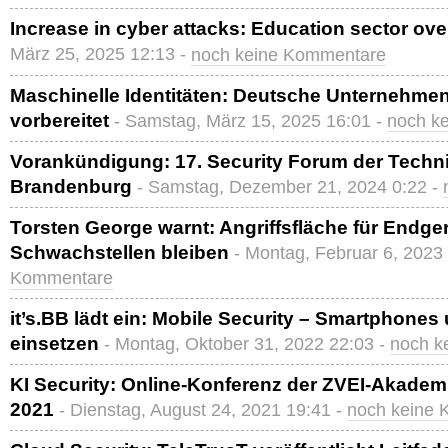
Increase in cyber attacks: Education sector o
März 25, 2025 12:13 -
noch keine Kommentare
Maschinelle Identitäten: Deutsche Unternehme
vorbereitet
- Samstag, März 15, 2025 16:01 -
noch k
Vorankündigung: 17. Security Forum der Tech
Brandenburg
- Samstag, Dezember 21, 2024 0:22 -
Torsten George warnt: Angriffsfläche für Endge
Schwachstellen bleiben
- Montag, Februar 6, 2023
Kommentare
it’s.BB lädt ein: Mobile Security – Smartphones
einsetzen
- Montag, Oktober 31, 2022 22:03 -
noch k
KI Security: Online-Konferenz der ZVEI-Akade
2021
- Dienstag, August 24, 2021 19:41 -
noch keine