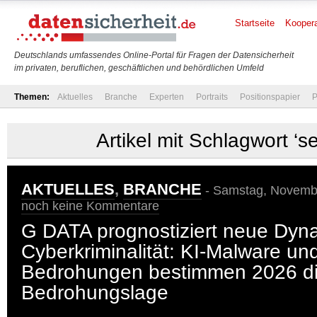
Startseite
Koopera
Deutschlands umfassendes Online-Portal für Fragen der Datensicherheit
im privaten, beruflichen, geschäftlichen und behördlichen Umfeld
Themen:
Aktuelles
Branche
Experten
Portraits
Positionspapier
P
Artikel mit Schlagwort ‘se
AKTUELLES
,
BRANCHE
- Samstag, Novembe
noch keine Kommentare
G DATA prognostiziert neue Dyn
Cyberkriminalität: KI-Malware und
Bedrohungen bestimmen 2026 d
Bedrohungslage