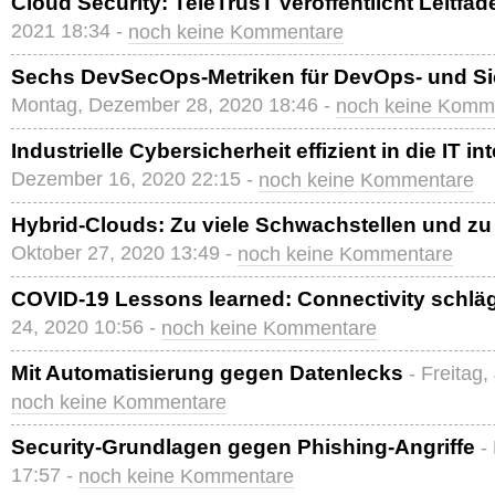
Cloud Security: TeleTrusT veröffentlicht Leitfad
2021 18:34 -
noch keine Kommentare
Sechs DevSecOps-Metriken für DevOps- und Si
Montag, Dezember 28, 2020 18:46 -
noch keine Komm
Industrielle Cybersicherheit effizient in die IT in
Dezember 16, 2020 22:15 -
noch keine Kommentare
Hybrid-Clouds: Zu viele Schwachstellen und zu
Oktober 27, 2020 13:49 -
noch keine Kommentare
COVID-19 Lessons learned: Connectivity schläg
24, 2020 10:56 -
noch keine Kommentare
Mit Automatisierung gegen Datenlecks
- Freitag,
noch keine Kommentare
Security-Grundlagen gegen Phishing-Angriffe
-
17:57 -
noch keine Kommentare