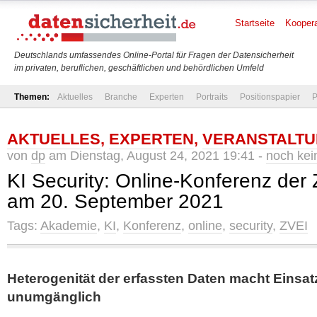
Startseite
Koopera
Deutschlands umfassendes Online-Portal für Fragen der Datensicherheit
im privaten, beruflichen, geschäftlichen und behördlichen Umfeld
Themen:
Aktuelles
Branche
Experten
Portraits
Positionspapier
P
AKTUELLES
,
EXPERTEN
,
VERANSTALT
von
dp
am Dienstag, August 24, 2021 19:41 -
noch ke
KI Security: Online-Konferenz de
am 20. September 2021
Tags:
Akademie
,
KI
,
Konferenz
,
online
,
security
,
ZVEI
Heterogenität der erfassten Daten macht Einsa
unumgänglich