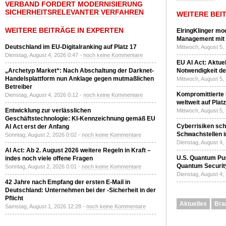
VERBAND FORDERT MODERNISIERUNG
SICHERHEITSRELEVANTER VERFAHREN
WEITERE BEI
WEITERE BEITRÄGE IN EXPERTEN
ElringKlinger mod
Management mit 
Deutschland im EU-Digitalranking auf Platz 17
Mittwoch, August 5,
Dienstag, August 4, 2026 0:47 -
noch keine Kommentare
EU AI Act: Aktuel
„Archetyp Market“: Nach Abschaltung der Darknet-
Notwendigkeit de
Handelsplattform nun Anklage gegen mutmaßlichen
Mittwoch, August 5,
Betreiber
Kompromittierte
Dienstag, August 4, 2026 0:12 -
noch keine Kommentare
weltweit auf Plat
Entwicklung zur verlässlichen
Mittwoch, August 5,
Geschäftstechnologie: KI-Kennzeichnung gemäß EU
Cyberrisiken sch
AI Act erst der Anfang
Schwachstellen i
Sonntag, August 2, 2026 0:02 -
noch keine Kommentare
Dienstag, August 4,
AI Act: Ab 2. August 2026 weitere Regeln in Kraft –
U.S. Quantum Pus
indes noch viele offene Fragen
Quantum Securit
Sonntag, August 2, 2026 0:01 -
noch keine Kommentare
Dienstag, August 4,
42 Jahre nach Empfang der ersten E-Mail in
Deutschland: Unternehmen bei der -Sicherheit in der
Pflicht
Aktuelles
Bra
Samstag, August 1, 2026 12:28 -
noch keine Kommentare