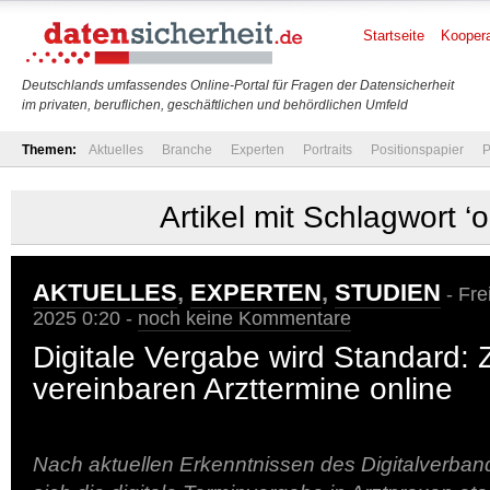
Startseite
Koopera
Deutschlands umfassendes Online-Portal für Fragen der Datensicherheit
im privaten, beruflichen, geschäftlichen und behördlichen Umfeld
Themen:
Aktuelles
Branche
Experten
Portraits
Positionspapier
P
Artikel mit Schlagwort ‘o
AKTUELLES
,
EXPERTEN
,
STUDIEN
- Fre
2025 0:20 -
noch keine Kommentare
Digitale Vergabe wird Standard: Z
vereinbaren Arzttermine online
Nach aktuellen Erkenntnissen des Digitalverband