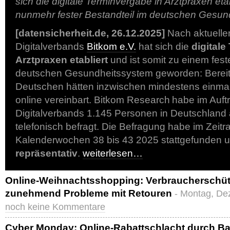
sich die digitale Terminvergabe in Arztpraxen etab
nunmehr fester Bestandteil im deutschen Gesun
[datensicherheit.de, 26.12.2025]
Nach aktuelle
Digitalverbands
Bitkom e.V.
hat sich die
digitale
Arztpraxen etabliert
und ist somit zu einem fest
deutschen Gesundheitssystem geworden: Bereit
Deutschen hätten inzwischen mindestens einmal
online vereinbart. Bitkom Research habe im Auft
Digitalverbands 1.145 Personen in Deutschland
telefonisch befragt. Die Befragung habe im Zeit
Kalenderwochen 38 bis 43 2025 stattgefunden u
repräsentativ
.
weiterlesen…
Online-Weihnachtsshopping: Verbraucherschü
zunehmend Probleme mit Retouren
- Montag, De
noch keine Kommentare
Cyber Monday: Online-Rabattschlacht durch Bad