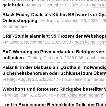
gefährdet
- Montag, Dezember 1, 2025 0:29 -
noch k
Black-Friday-Deals als Köder: BSI warnt vor Cy
Onlineshopping
- Mittwoch, November 26, 2025 1:0
Kommentare
CRIF-Studie alarmiert: 95 Prozent der Webshop
- Mittwoch, November 26, 2025 0:53 -
noch keine Kom
EVZ-Warnung an Privatverkäufer: Betrüger ver
entlocken
- Freitag, Oktober 3, 2025 0:36 -
noch kei
Palantir in der Diskussion: „Gotham“ notwendi
Sicherheitsbehörden oder Schlüssel zum Über
Freitag, August 22, 2025 0:47 -
noch keine Kommentar
Webshops und Retouren: Rückgabe bestellter Wa
- Freitag, Juni 6, 2025 0:49 -
noch keine Kommentare
Lost in Expectation: Bedenkliche Rolle der Dat