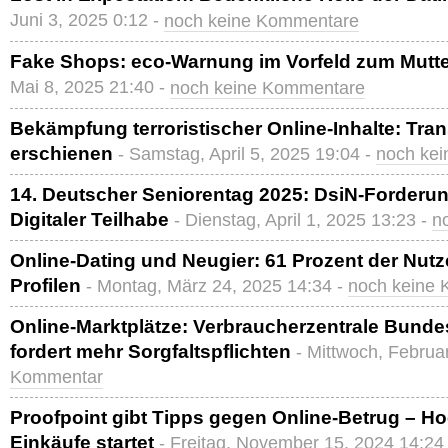
Juni 3, 2025 0:12 -
noch keine Kommentare
Fake Shops: eco-Warnung im Vorfeld zum Mutte
Mai 8, 2025 21:40 -
noch keine Kommentare
Bekämpfung terroristischer Online-Inhalte: Tra
erschienen
- Samstag, April 5, 2025 19:04 -
noch ke
14. Deutscher Seniorentag 2025: DsiN-Forderu
Digitaler Teilhabe
- Dienstag, April 1, 2025 13:23 -
n
Online-Dating und Neugier: 61 Prozent der Nutz
Profilen
- Montag, März 24, 2025 14:34 -
noch keine
Online-Marktplätze: Verbraucherzentrale Bunde
fordert mehr Sorgfaltspflichten
- Mittwoch, Februa
Kommentar
Proofpoint gibt Tipps gegen Online-Betrug – Ho
Einkäufe startet
- Freitag, November 15, 2024 14:24