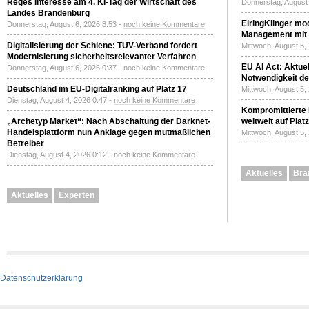
Reges Interesse am 4. KI-Tag der Wirtschaft des
Donnerstag, August 
Landes Brandenburg
ElringKlinger mod
Donnerstag, August 6, 2026 8:53 -
noch keine Kommentare
Management mit 
Digitalisierung der Schiene: TÜV-Verband fordert
Mittwoch, August 5,
Modernisierung sicherheitsrelevanter Verfahren
EU AI Act: Aktuel
Donnerstag, August 6, 2026 0:37 -
noch keine Kommentare
Notwendigkeit de
Deutschland im EU-Digitalranking auf Platz 17
Mittwoch, August 5,
Dienstag, August 4, 2026 0:47 -
noch keine Kommentare
Kompromittierte
„Archetyp Market“: Nach Abschaltung der Darknet-
weltweit auf Plat
Handelsplattform nun Anklage gegen mutmaßlichen
Mittwoch, August 5,
Betreiber
Dienstag, August 4, 2026 0:12 -
noch keine Kommentare
Aktuelles
Bra
Aktuelles
Experten
Datenschutzerklärung