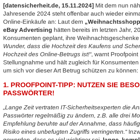
[datensicherheit.de, 15.11.2024]
Mit dem nun nä
Jahresende 2024 steht offenbar auch wieder einma
Online-Einkäufe an: Laut dem
„Weihnachtsshoppi
eBay Advertising
hätten bereits im letzten Jahr, 2
Konsumenten geplant, ihre Weihnachtsgeschenke 
Wunder, dass die Hochzeit des Kaufens und Sche
Hochzeit des Online-Betrugs ist!“
, warnt Proofpoint 
Stellungnahme und hält zugleich für Konsumenten
um sich vor dieser Art Betrug schützen zu können:
1. PROOFPOINT-TIPP: NUTZEN SIE BE
PASSWÖRTER!
„Lange Zeit vertraten IT-Sicherheitsexperten die Ans
Passwörter regelmäßig zu ändern, z.B. alle drei M
Empfehlung beruhte auf der Annahme, dass häufi
Risiko eines unbefugten Zugriffs verringerten.“
Inzw
geworden, dass es viel wichtiger sei,
lange, kompl