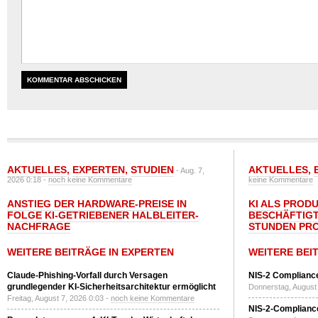
AKTUELLES
,
EXPERTEN
,
STUDIEN
AKTUELLES
,
- Aug. 7,
2026 0:18 -
noch keine Kommentare
keine Kommentare
ANSTIEG DER HARDWARE-PREISE IN
KI ALS PROD
FOLGE KI-GETRIEBENER HALBLEITER-
BESCHÄFTIGT
NACHFRAGE
STUNDEN PR
WEITERE BEITRÄGE IN EXPERTEN
WEITERE BEI
Claude-Phishing-Vorfall durch Versagen
NIS-2 Compliance
grundlegender KI-Sicherheitsarchitektur ermöglicht
Donnerstag, August 
Freitag, August 7, 2026 0:03 -
noch keine Kommentare
NIS-2-Compliance