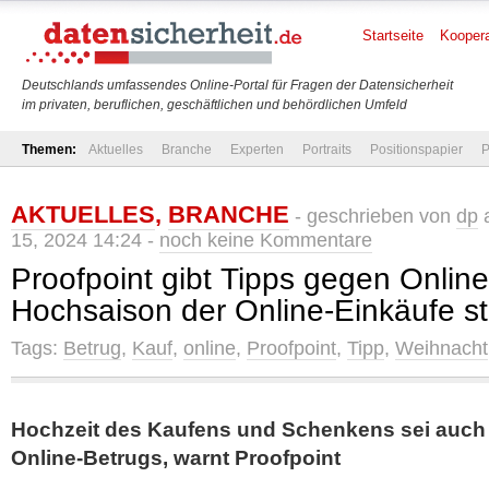
Startseite
Koopera
Deutschlands umfassendes Online-Portal für Fragen der Datensicherheit
im privaten, beruflichen, geschäftlichen und behördlichen Umfeld
Themen:
Aktuelles
Branche
Experten
Portraits
Positionspapier
P
AKTUELLES
,
BRANCHE
- geschrieben von
dp
a
15, 2024 14:24 -
noch keine Kommentare
Proofpoint gibt Tipps gegen Onlin
Hochsaison der Online-Einkäufe st
Tags:
Betrug
,
Kauf
,
online
,
Proofpoint
,
Tipp
,
Weihnacht
Hochzeit des Kaufens und Schenkens sei auch 
Online-Betrugs, warnt Proofpoint