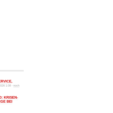
ERVICE
,
2026 1:08 -
noch
: KRISEN-
GE BEI