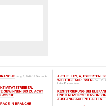
BRANCHE
AKTUELLES
,
A
,
EXPERTEN
,
S
- Aug. 7, 2026 14:36 -
noch
WICHTIGE ADRESSEN
- Jan. 13, 
keine Kommentare
UKTIVITÄTSTREIBER:
E GEWINNEN BIS ZU ACHT
REGISTRIERUNG BEI ELEFAND
O WOCHE
UND KATASTROPHENVORSOR
AUSLANDSAUFENTHALTEN
TRÄGE IN BRANCHE