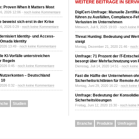
WEITERE BEITRÄGE IN SERVI
: Proven When It Matters Most
DigiCert-Umfrage: Manuelle Zertifi
6, 2026 12:06 -
noch keine Kommentare
führen zu Ausfällen, Compliance-Fe
 beweist sich erst in der Krise
Verlusten im Unternehmen
6, 2026 0:29 -
noch keine Kommentare
Mittwoch, Juli 9, 2025 19:03 -
noch keine 
ernisiert Identity- und Access-
Threat Hunting: Bedeutung und Wer
Omada Identity
steigt
 2026 13:49 -
noch keine Kommentare
Montag, Dezember 21, 2020 21:46 -
noch
le KI-Vorfälle unterstreichen
Umfrage: 71 Prozent der IT-Entsche
r Regeln
besorgt über Mehrfachnutzung von
 2026 0:45 -
noch keine Kommentare
Dienstag, Juli 14, 2020 14:51 -
noch kein
 Nutzerkonten – Deutschland
Fast die Hälfte der Unternehmen oh
z 10
Sicherheitsrichtlinien für Remote-Ar
 2026 0:32 -
noch keine Kommentare
Montag, Juni 29, 2020 16:22 -
noch keine
Umfrage: Bedeutung der Konsolidier
Sicherheitslösungen
nche
Studien
Freitag, Juni 12, 2020 15:30 -
noch keine
Branche
Produkte
Umfragen