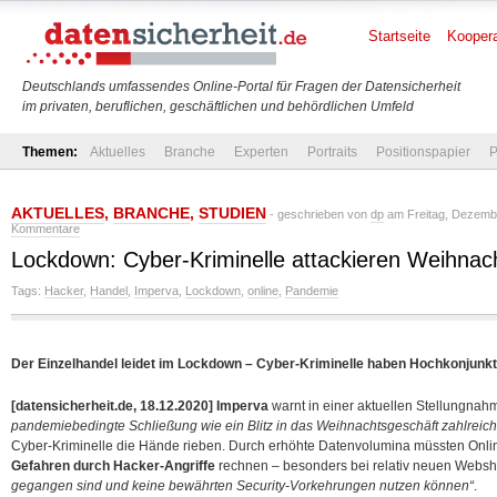
Startseite
Koopera
Deutschlands umfassendes Online-Portal für Fragen der Datensicherheit
im privaten, beruflichen, geschäftlichen und behördlichen Umfeld
Themen:
Aktuelles
Branche
Experten
Portraits
Positionspapier
P
AKTUELLES
,
BRANCHE
,
STUDIEN
- geschrieben von
dp
am Freitag, Dezembe
Kommentare
Lockdown: Cyber-Kriminelle attackieren Weihnac
Tags:
Hacker
,
Handel
,
Imperva
,
Lockdown
,
online
,
Pandemie
Der Einzelhandel leidet im Lockdown – Cyber-Kriminelle haben Hochkonjunkt
[datensicherheit.de, 18.12.2020]
Imperva
warnt in einer aktuellen Stellungnah
pandemiebedingte Schließung wie ein Blitz in das Weihnachtsgeschäft zahlreich
Cyber-Kriminelle die Hände rieben. Durch erhöhte Datenvolumina müssten Onli
Gefahren durch Hacker-Angriffe
rechnen –
besonders bei relativ neuen Webs
gegangen sind und keine bewährten Security-Vorkehrungen nutzen können“
.