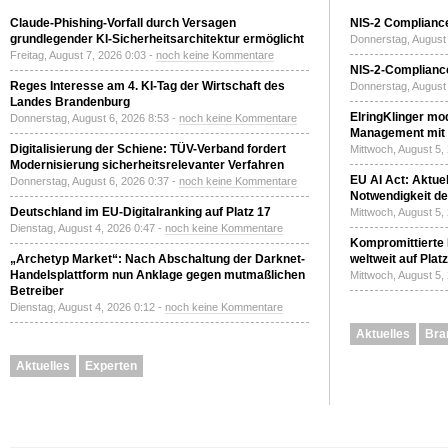
Claude-Phishing-Vorfall durch Versagen
NIS-2 Compliance
grundlegender KI-Sicherheitsarchitektur ermöglicht
Donnerstag, August 
Freitag, August 7, 2026 0:03 -
noch keine Kommentare
NIS-2-Compliance
Reges Interesse am 4. KI-Tag der Wirtschaft des
Donnerstag, August 
Landes Brandenburg
ElringKlinger mod
Donnerstag, August 6, 2026 8:53 -
noch keine Kommentare
Management mit 
Digitalisierung der Schiene: TÜV-Verband fordert
Mittwoch, August 5,
Modernisierung sicherheitsrelevanter Verfahren
EU AI Act: Aktuel
Donnerstag, August 6, 2026 0:37 -
noch keine Kommentare
Notwendigkeit de
Deutschland im EU-Digitalranking auf Platz 17
Mittwoch, August 5,
Dienstag, August 4, 2026 0:47 -
noch keine Kommentare
Kompromittierte
„Archetyp Market“: Nach Abschaltung der Darknet-
weltweit auf Plat
Handelsplattform nun Anklage gegen mutmaßlichen
Mittwoch, August 5,
Betreiber
Dienstag, August 4, 2026 0:12 -
noch keine Kommentare
Aktuelles
Bra
Aktuelles
Experten