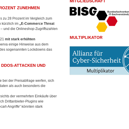
MITGLIEDSCHAFT
PROZENT ZUNEHMEN
s zu 28 Prozent im Vergleich zum
kürzlich im
„E-Commerce Threat
 – und die Onlineshop-Zugriffszahlen
MULTIPLIKATOR
021
mit stark erhöhten
Imperva einige Hinweise aus dem
ge des sogenannten Lockdowns das
 DDOS-ATTACKEN UND
 bei der Preisabfrage werfen, sich
ten als auch besonders die
sichts der vermehrten Einkäufe über
ch Drittanbieter-Plugins wie
art-Angriffe“ könnten stark