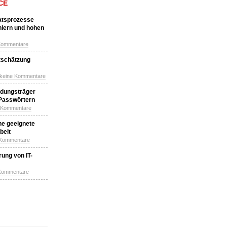
CE
katsprozesse
hlern und hohen
Kommentare
tschätzung
 keine Kommentare
idungsträger
 Passwörtern
e Kommentare
ne geeignete
beit
 Kommentare
ung von IT-
 Kommentare