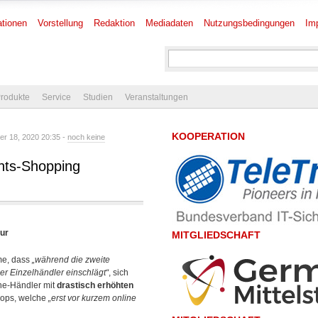
tionen
Vorstellung
Redaktion
Mediadaten
Nutzungsbedingungen
Im
rodukte
Service
Studien
Veranstaltungen
KOOPERATION
r 18, 2020 20:35 -
noch keine
hts-Shopping
ur
MITGLIEDSCHAFT
me, dass
„während die zweite
er Einzelhändler einschlägt“
, sich
ne-Händler mit
drastisch erhöhten
hops, welche
„erst vor kurzem online