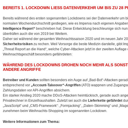
BEREITS 1. LOCKDOWN LIESS DATENVERKEHR UM BIS ZU 28 
Bereits während des ersten sogenannten Lockdowns sei der Datenverkehr um bi
normalen Wochendurchschnitt gestiegen, wie es Imperva nach eigenen Angaben 
Intelligence Report“
beschrieben hat. Diese Entwicklung beschleunige sich nun
überträfen auch die von 2019 bei Weitem.
Daher sei während der gesamten Weihnachtssaison 2020 und im neuen Jahr 2
Sicherheitsrisiken
zu rechen. Weil Vorsorge die beste Medizin darstelle, gibt 
„Threat Report an die Hand“, welche Cyber-Attacken jetzt in der zweiten Aufla
Weihnachtsgeschäft besonders gefährdeten:
WÄHREND DES LOCKDOWNS DROHEN NOCH MEHR ALS SONST
ANDERE ANGRIFFE
Betreiber und Kunden
sollten besonders ein Auge auf „Bad-Bot“-Attacken gerade
entsprechend vor
„Account-Takeover“-Angriffen
(ATO) wappnen und Zugangsda
Zahlungsdaten vor API-Angriffen absichern.
Ein starker Anstieg 2020 mache DDoS-Attacken heimtückisch, gerade auch ange
Privatrechner in Einzelhaushalten. Zuletzt sei auch die
Lieferkette gefährdet
dur
„JavaScript“ und „CMS-Framework“: „Formjacking“, „Daten-Skimming“ und „Magec
zunehmen beim Weihnachts-Shopping im sogenannten Lockdown.
Weitere Informationen zum Thema: