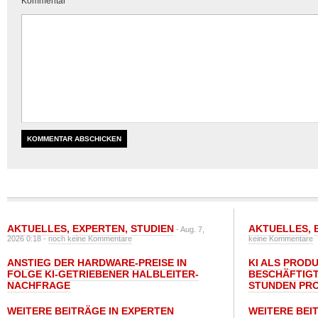
Kommentar
AKTUELLES
,
EXPERTEN
,
STUDIEN
AKTUELLES
,
- Aug. 7,
2026 0:18 -
noch keine Kommentare
keine Kommentare
ANSTIEG DER HARDWARE-PREISE IN
KI ALS PROD
FOLGE KI-GETRIEBENER HALBLEITER-
BESCHÄFTIGT
NACHFRAGE
STUNDEN PR
WEITERE BEITRÄGE IN EXPERTEN
WEITERE BEI