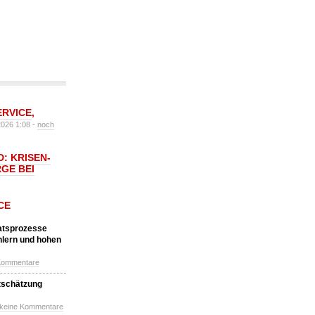
ERVICE
,
2026 1:08 -
noch
: KRISEN-
GE BEI
CE
katsprozesse
hlern und hohen
Kommentare
tschätzung
 keine Kommentare