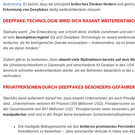
Bedrohung
. Er betont, dass wir prinzipiell
kritisches Denken fördern
und
gleich
Erkennung von Deepfakes
stetig weiterentwickeln müssen.
DEEPFAKE-TECHNOLOGIE WIRD SICH RASANT WEITERENTWIC
Stamulis warnt:
„Die Entwicklung, wie schnell diese Vorfälle zunehmen und wie h
ist sehr
besorgniserregend
. Da sich Deepfake-Technologie so rasant weiterentwi
einfacher, sie für betrügerische Zwecke einzusetzen – insbesondere, da es bislan
die sie daran hindern.“
Zudem gibt er zu bedenken, dass
obwohl viele Maßnahmen bereits auf dem We
die Urheberrechtsreform in Dänemark und verschiedene KI-Gesetze in den USA 
dennoch schneller weiterentwickeln werde, als die Behörden tatsächlich in der L
verhindern.
PRIVATPERSONEN DURCH DEEPFAKES BESONDERS GEFÄHRD
Stamulis weist außerdem darauf hin, dass sowohl Unternehmen als auch Privat
sind:
„Unternehmen verloren 40 Prozent (356 Millionen USD), Privatpersonen so
der Gesamtsumme von 897 Millionen USD.“
Privatpersonen seien besonders ge
manipulierbar
sind und in der Regel keine komplexen Sicherheitsmaßnahmen e
Die häufigste Betrugsmasche sei das
Imitieren prominenter Persönlic
Investitionen zu bewerben – „dies verursachte Verluste in Höhe von 401