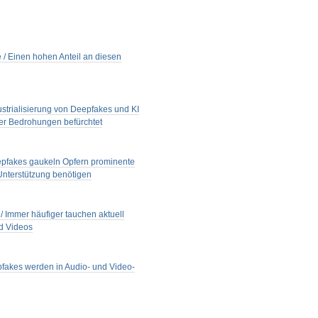
 / Einen hohen Anteil an diesen
strialisierung von Deepfakes und KI
ter Bedrohungen befürchtet
epfakes gaukeln Opfern prominente
 Unterstützung benötigen
 Immer häufiger tauchen aktuell
nd Videos
epfakes werden in Audio- und Video-