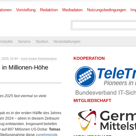
tionen
Vorstellung
Redaktion
Mediadaten
Nutzungsbedingungen
Im
rodukte
Service
Studien
Veranstaltungen
KOOPERATION
, 2025 10:44 -
noch keine Kommentare
 in Millionen-Höhe
es 2025 fast viermal so viele
MITGLIEDSCHAFT
ab es in der ersten Hälfte des Jahres
ahr 2024 – allein in diesem Zeitraum
ug entstanden. Insgesamt beliefen
9 auf 897 Millionen US-Dollar.
Tomas
n Stellungnahme diese
zunehmende