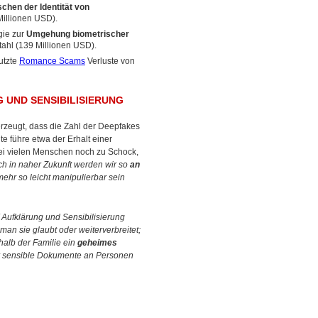
chen der Identität von
illionen USD).
gie zur
Umgehung biometrischer
ahl (139 Millionen USD).
utzte
Romance Scams
Verluste von
 UND SENSIBILISIERUNG
erzeugt, dass die Zahl der Deepfakes
e führe etwa der Erhalt einer
ei vielen Menschen noch zu Schock,
h in naher Zukunft werden wir so
an
mehr so leicht manipulierbar sein
 Aufklärung und Sensibilisierung
man sie glaubt oder weiterverbreitet;
rhalb der Familie ein
geheimes
er sensible Dokumente an Personen