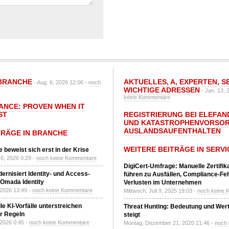
BRANCHE
AKTUELLES
,
A
,
EXPERTEN
,
S
- Aug. 6, 2026 12:06 -
noch
WICHTIGE ADRESSEN
- Jan. 13, 
keine Kommentare
IANCE: PROVEN WHEN IT
ST
REGISTRIERUNG BEI ELEFAND
UND KATASTROPHENVORSOR
AUSLANDSAUFENTHALTEN
TRÄGE IN BRANCHE
WEITERE BEITRÄGE IN SERVI
 beweist sich erst in der Krise
6, 2026 0:29 -
noch keine Kommentare
DigiCert-Umfrage: Manuelle Zertifi
ernisiert Identity- und Access-
führen zu Ausfällen, Compliance-Fe
Omada Identity
Verlusten im Unternehmen
 2026 13:49 -
noch keine Kommentare
Mittwoch, Juli 9, 2025 19:03 -
noch keine 
le KI-Vorfälle unterstreichen
Threat Hunting: Bedeutung und Wer
r Regeln
steigt
 2026 0:45 -
noch keine Kommentare
Montag, Dezember 21, 2020 21:46 -
noch