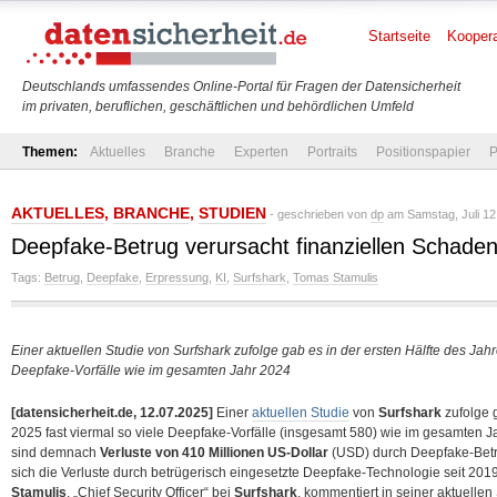
Startseite
Koopera
Deutschlands umfassendes Online-Portal für Fragen der Datensicherheit
im privaten, beruflichen, geschäftlichen und behördlichen Umfeld
Themen:
Aktuelles
Branche
Experten
Portraits
Positionspapier
P
AKTUELLES
,
BRANCHE
,
STUDIEN
- geschrieben von
dp
am Samstag, Juli 12
Deepfake-Betrug verursacht finanziellen Schaden
Tags:
Betrug
,
Deepfake
,
Erpressung
,
KI
,
Surfshark
,
Tomas Stamulis
Einer aktuellen Studie von Surfshark zufolge gab es in der ersten Hälfte des Jahr
Deepfake-Vorfälle wie im gesamten Jahr 2024
[datensicherheit.de, 12.07.2025]
Einer
aktuellen Studie
von
Surfshark
zufolge g
2025 fast viermal so viele Deepfake-Vorfälle (insgesamt 580) wie im gesamten J
sind demnach
Verluste von 410 Millionen US-Dollar
(USD) durch Deepfake-Betr
sich die Verluste durch betrügerisch eingesetzte Deepfake-Technologie seit 201
Stamulis
, „Chief Security Officer“ bei
Surfshark
, kommentiert in seiner aktuelle