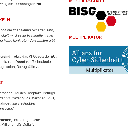
MITGLIEDSCHAFT
zeitig die
Technologien zur
KELN
och die finanziellen Schäden sind,
ckelt, wird es für Kriminelle immer
MULTIPLIKATOR
g keine konkreten Vorschriften gibt,
g sind
– etwa das KI-Gesetz der EU,
– sich die Deepfake-Technologie
age seien, Betrugsfälle zu
ET
personen Ziel des Deepfake-Betrugs
gar 60 Prozent (541 Millionen USD)
fährdet,
„da sie
leichter
insetzen“
.
hkeiten
, um betrügerische
 Millionen US-Dollar“.