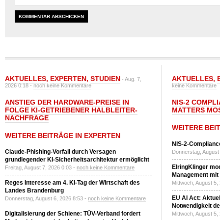
AKTUELLES
,
EXPERTEN
,
STUDIEN
AKTUELLES
,
- Aug. 7,
2026 0:18 -
noch keine Kommentare
keine Kommentare
ANSTIEG DER HARDWARE-PREISE IN
NIS-2 COMPL
FOLGE KI-GETRIEBENER HALBLEITER-
MATTERS MO
NACHFRAGE
WEITERE BEI
WEITERE BEITRÄGE IN EXPERTEN
NIS-2-Compliance
Claude-Phishing-Vorfall durch Versagen
Donnerstag, August 
grundlegender KI-Sicherheitsarchitektur ermöglicht
ElringKlinger mod
Freitag, August 7, 2026 0:03 -
noch keine Kommentare
Management mit 
Reges Interesse am 4. KI-Tag der Wirtschaft des
Mittwoch, August 5,
Landes Brandenburg
EU AI Act: Aktuel
Donnerstag, August 6, 2026 8:53 -
noch keine Kommentare
Notwendigkeit de
Digitalisierung der Schiene: TÜV-Verband fordert
Mittwoch, August 5,