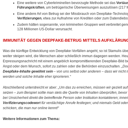
Eine weitere von Cyberkriminellen bevorzugte Methode sei das
Vortäus
Führungskräften
, um betrügerische Überweisungen auszulösen (217 M
Eine andere Art von Betrug sei der Missbrauch von Deepfake-Technolo
Verifizierungen
, etwa zur Aufnahme von Krediten oder zum Datendiebst
Zudem hätten sogenannte, von kriminellen Gruppen weit verbreitet gen
128 Millionen US-Dollar verursacht.
IMMUNITÄT GEGEN DEEPFAKE-BETRUG MITTELS AUFKLÄRUNG
Was die künftige Entwicklung von Deepfake-Vorfällen angeht, so ist Stamulis üb
weiter steigen wird, die Menschen aber schließlich immun dagegen werden. Heut
Erpressungsnachricht mit einem angeblich kompromittierenden Deepfake-Bild b
Angst oder dem Wunsch, sofort zu zahlen oder die Behörden einzuschalten.
„Doc
Deepfake-Inhalte gewöhnt sein
– von uns selbst oder anderen – dass wir nicht 
werden und solche Inhalte eher ignorieren.“
Abschließend unterstreicht er aber:
„Um das zu erreichen, müssen wir gezielt auf
setzen – zum Beispiel sollte man stets die Quelle von Inhalten überprüfen, bevor 
bei Unsicherheit direkt die betreffende Person oder Institution kontaktieren; inne
Verifizierungscodewort
für verdächtige Anrufe festlegen; und niemals Geld od
schicken, die man nur online kennt!“
Weitere Informationen zum Thema: