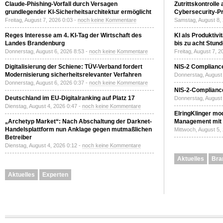
Claude-Phishing-Vorfall durch Versagen
Zutrittskontrolle
grundlegender KI-Sicherheitsarchitektur ermöglicht
Cybersecurity-Pri
Freitag, August 7, 2026 0:03 -
noch keine Kommentare
Samstag, August 8,
Reges Interesse am 4. KI-Tag der Wirtschaft des
KI als Produktivi
Landes Brandenburg
bis zu acht Stun
Donnerstag, August 6, 2026 8:53 -
noch keine Kommentare
Freitag, August 7, 
Digitalisierung der Schiene: TÜV-Verband fordert
NIS-2 Compliance
Modernisierung sicherheitsrelevanter Verfahren
Donnerstag, August 
Donnerstag, August 6, 2026 0:37 -
noch keine Kommentare
NIS-2-Compliance
Deutschland im EU-Digitalranking auf Platz 17
Donnerstag, August 
Dienstag, August 4, 2026 0:47 -
noch keine Kommentare
ElringKlinger mod
„Archetyp Market“: Nach Abschaltung der Darknet-
Management mit 
Handelsplattform nun Anklage gegen mutmaßlichen
Mittwoch, August 5,
Betreiber
Dienstag, August 4, 2026 0:12 -
noch keine Kommentare
Aktuelles
Bra
Aktuelles
Experten