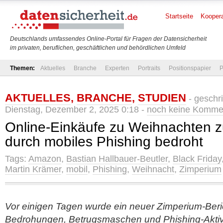
Startseite
Koopera
Deutschlands umfassendes Online-Portal für Fragen der Datensicherheit
im privaten, beruflichen, geschäftlichen und behördlichen Umfeld
Themen:
Aktuelles
Branche
Experten
Portraits
Positionspapier
P
AKTUELLES
,
BRANCHE
,
STUDIEN
- geschr
Dienstag, Dezember 2, 2025 0:18 -
noch keine Komme
Online-Einkäufe zu Weihnachten
durch mobiles Phishing bedroht
Tags:
Amazon
,
Bastian Hallbauer-Beutler
,
Black Friday
Martin Krämer
,
mobil
,
Phishing
,
Weihnacht
,
Zimperium
Vor einigen Tagen wurde ein neuer Zimperium-Beri
Bedrohungen, Betrugsmaschen und Phishing-Aktiv