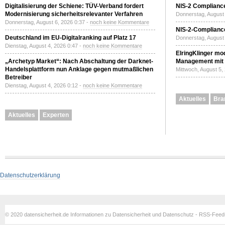
Digitalisierung der Schiene: TÜV-Verband fordert
NIS-2 Compliance
Modernisierung sicherheitsrelevanter Verfahren
Donnerstag, August 
Donnerstag, August 6, 2026 0:37 -
noch keine Kommentare
NIS-2-Compliance
Deutschland im EU-Digitalranking auf Platz 17
Donnerstag, August 
Dienstag, August 4, 2026 0:47 -
noch keine Kommentare
ElringKlinger mod
„Archetyp Market“: Nach Abschaltung der Darknet-
Management mit 
Handelsplattform nun Anklage gegen mutmaßlichen
Mittwoch, August 5,
Betreiber
Dienstag, August 4, 2026 0:12 -
noch keine Kommentare
Aktuelles
Bra
Aktuelles
Experten
Datenschutzerklärung
© 2020 datensicherheit.de Informationen zu Datensicherheit und Datenschutz - RSS-Fee