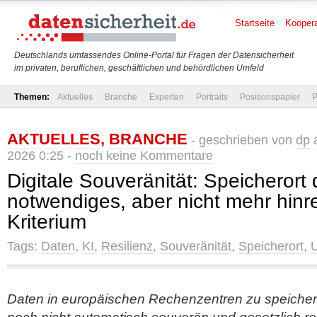
Startseite
Koopera
Deutschlands umfassendes Online-Portal für Fragen der Datensicherheit
im privaten, beruflichen, geschäftlichen und behördlichen Umfeld
Themen:
Aktuelles
Branche
Experten
Portraits
Positionspapier
P
AKTUELLES
,
BRANCHE
- geschrieben von
dp
a
2026 0:25 -
noch keine Kommentare
Digitale Souveränität: Speicherort
notwendiges, aber nicht mehr hin
Kriterium
Tags:
Daten
,
KI
,
Resilienz
,
Souveränität
,
Speicherort
,
Daten in europäischen Rechenzentren zu speich