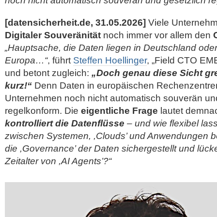
noch nicht automatisch souverän und gesetzlich r
[datensicherheit.de, 31.05.2026]
Viele Unternehm
Digitaler Souveränität
noch immer vor allem den
„Hauptsache, die Daten liegen in Deutschland oder
Europa…“
, führt
Steffen Hoellinger
, „Field CTO EM
und betont zugleich:
„Doch genau diese Sicht gr
kurz!“
Denn Daten in europäischen Rechenzentre
Unternehmen noch nicht automatisch souverän und
regelkonform. Die
eigentliche Frage
lautet demnac
kontrolliert die Datenflüsse
– und wie flexibel las
zwischen Systemen, ,Clouds’ und Anwendungen b
die ,Governance’ der Daten sichergestellt und lück
Zeitalter von ,AI Agents’?“