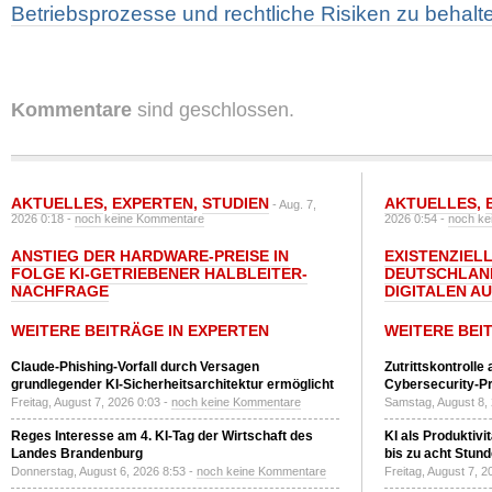
Betriebsprozesse und rechtliche Risiken zu behalt
Kommentare
sind geschlossen.
AKTUELLES
,
EXPERTEN
,
STUDIEN
AKTUELLES
,
- Aug. 7,
2026 0:18 -
noch keine Kommentare
2026 0:54 -
noch ke
ANSTIEG DER HARDWARE-PREISE IN
EXISTENZIELL
FOLGE KI-GETRIEBENER HALBLEITER-
DEUTSCHLAN
NACHFRAGE
DIGITALEN A
WEITERE BEITRÄGE IN EXPERTEN
WEITERE BEI
Claude-Phishing-Vorfall durch Versagen
Zutrittskontrolle
grundlegender KI-Sicherheitsarchitektur ermöglicht
Cybersecurity-Pri
Freitag, August 7, 2026 0:03 -
noch keine Kommentare
Samstag, August 8,
Reges Interesse am 4. KI-Tag der Wirtschaft des
KI als Produktivi
Landes Brandenburg
bis zu acht Stun
Donnerstag, August 6, 2026 8:53 -
noch keine Kommentare
Freitag, August 7, 