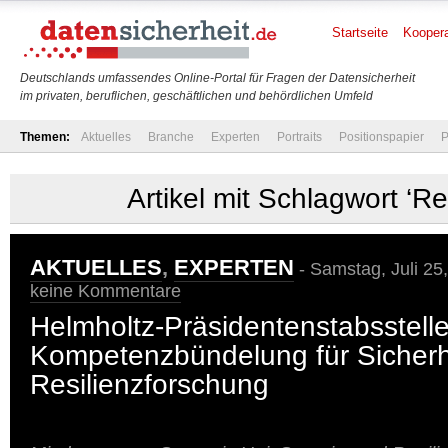
Startseite
Koopera
Deutschlands umfassendes Online-Portal für Fragen der Datensicherheit
im privaten, beruflichen, geschäftlichen und behördlichen Umfeld
Themen:
Aktuelles
Branche
Experten
Portraits
Positionspapier
P
Artikel mit Schlagwort ‘Re
AKTUELLES
,
EXPERTEN
- Samstag, Juli 25
keine Kommentare
Helmholtz-Präsidentenstabsstelle
Kompetenzbündelung für Sicherh
Resilienzforschung