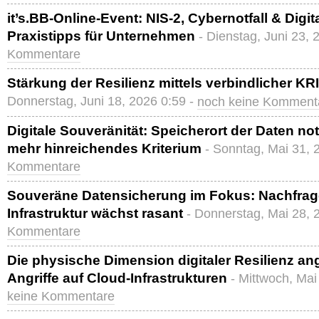
it’s.BB-Online-Event: NIS-2, Cybernotfall & Digi
Praxistipps für Unternehmen
- Dienstag, Juni 23, 
Kommentare
Stärkung der Resilienz mittels verbindlicher K
Donnerstag, Juni 18, 2026 0:59 -
noch keine Komment
Digitale Souveränität: Speicherort der Daten no
mehr hinreichendes Kriterium
- Sonntag, Mai 31, 
Kommentare
Souveräne Datensicherung im Fokus: Nachfrage
Infrastruktur wächst rasant
- Donnerstag, Mai 28, 
Kommentare
Die physische Dimension digitaler Resilienz an
Angriffe auf Cloud-Infrastrukturen
- Mittwoch, Mai
keine Kommentare