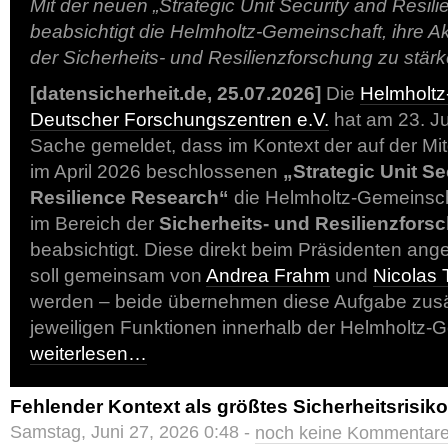
Mit der neuen „Strategic Unit Security and Resil
beabsichtigt die Helmholtz-Gemeinschaft, ihre Ak
der Sicherheits- und Resilienzforschung zu stär
[datensicherheit.de, 25.07.2026]
Die
Helmholtz
Deutscher Forschungszentren e.V.
hat am 23. Ju
Sache gemeldet, dass im Kontext der auf der M
im April 2026 beschlossenen
„Strategic Unit Se
Resilience Research“
die Helmholtz-Gemeinscha
im Bereich der
Sicherheits- und Resilienzfors
beabsichtigt. Diese direkt beim Präsidenten ang
soll gemeinsam von
Andrea Frahm
und
Nicolas 
werden – beide übernehmen diese Aufgabe zusät
jeweiligen Funktionen innerhalb der Helmholtz-
weiterlesen…
Fehlender Kontext als größtes Sicherheitsrisik
Samstag, Juni 27, 2026 0:48 -
noch keine Kommentar