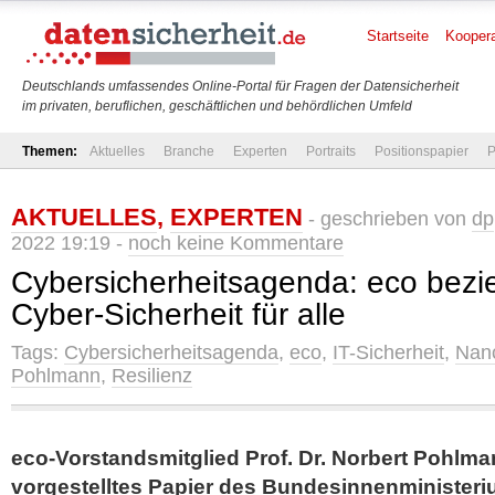
Startseite
Koopera
Deutschlands umfassendes Online-Portal für Fragen der Datensicherheit
im privaten, beruflichen, geschäftlichen und behördlichen Umfeld
Themen:
Aktuelles
Branche
Experten
Portraits
Positionspapier
P
AKTUELLES
,
EXPERTEN
- geschrieben von
dp
2022 19:19 -
noch keine Kommentare
Cybersicherheitsagenda: eco bezie
Cyber-Sicherheit für alle
Tags:
Cybersicherheitsagenda
,
eco
,
IT-Sicherheit
,
Nan
Pohlmann
,
Resilienz
eco-Vorstandsmitglied Prof. Dr. Norbert Pohlm
vorgestelltes Papier des Bundesinnenminister