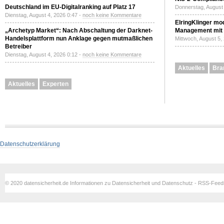
Deutschland im EU-Digitalranking auf Platz 17
Donnerstag, August 
Dienstag, August 4, 2026 0:47 -
noch keine Kommentare
ElringKlinger mod
„Archetyp Market“: Nach Abschaltung der Darknet-
Management mit 
Handelsplattform nun Anklage gegen mutmaßlichen
Mittwoch, August 5,
Betreiber
Dienstag, August 4, 2026 0:12 -
noch keine Kommentare
Aktuelles
Bra
Aktuelles
Experten
Datenschutzerklärung
© 2020 datensicherheit.de Informationen zu Datensicherheit und Datenschutz - RSS-Fee