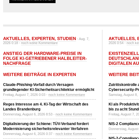
AKTUELLES
,
EXPERTEN
,
STUDIEN
AKTUELLES
,
- Aug. 7,
2026 0:18 -
noch keine Kommentare
2026 0:54 -
noch ke
ANSTIEG DER HARDWARE-PREISE IN
EXISTENZIELL
FOLGE KI-GETRIEBENER HALBLEITER-
DEUTSCHLAN
NACHFRAGE
DIGITALEN A
WEITERE BEITRÄGE IN EXPERTEN
WEITERE BEI
Claude-Phishing-Vorfall durch Versagen
Zutrittskontrolle
grundlegender KI-Sicherheitsarchitektur ermöglicht
Cybersecurity-Pri
Freitag, August 7, 2026 0:03 -
noch keine Kommentare
Samstag, August 8,
Reges Interesse am 4. KI-Tag der Wirtschaft des
KI als Produktivi
Landes Brandenburg
bis zu acht Stun
Donnerstag, August 6, 2026 8:53 -
noch keine Kommentare
Freitag, August 7, 
Digitalisierung der Schiene: TÜV-Verband fordert
NIS-2 Compliance
Modernisierung sicherheitsrelevanter Verfahren
Donnerstag, August 
Donnerstag, August 6, 2026 0:37 -
noch keine Kommentare
NIS-2-Compliance