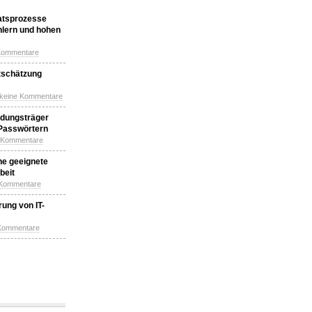
katsprozesse
hlern und hohen
Kommentare
tschätzung
 keine Kommentare
idungsträger
 Passwörtern
e Kommentare
ne geeignete
beit
 Kommentare
ung von IT-
 Kommentare