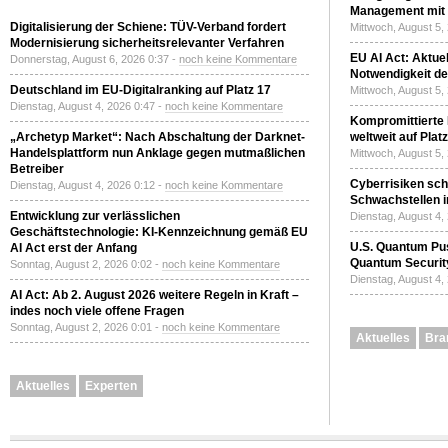
Management mit 
Digitalisierung der Schiene: TÜV-Verband fordert
Mittwoch, August 5,
Modernisierung sicherheitsrelevanter Verfahren
EU AI Act: Aktuel
Donnerstag, August 6, 2026 0:37 -
noch keine Kommentare
Notwendigkeit de
Deutschland im EU-Digitalranking auf Platz 17
Mittwoch, August 5,
Dienstag, August 4, 2026 0:47 -
noch keine Kommentare
Kompromittierte
„Archetyp Market“: Nach Abschaltung der Darknet-
weltweit auf Plat
Handelsplattform nun Anklage gegen mutmaßlichen
Mittwoch, August 5,
Betreiber
Cyberrisiken sch
Dienstag, August 4, 2026 0:12 -
noch keine Kommentare
Schwachstellen i
Entwicklung zur verlässlichen
Dienstag, August 4,
Geschäftstechnologie: KI-Kennzeichnung gemäß EU
U.S. Quantum Pus
AI Act erst der Anfang
Quantum Securit
Sonntag, August 2, 2026 0:02 -
noch keine Kommentare
Dienstag, August 4,
AI Act: Ab 2. August 2026 weitere Regeln in Kraft –
indes noch viele offene Fragen
Sonntag, August 2, 2026 0:01 -
noch keine Kommentare
Aktuelles
Bra
Aktuelles
Experten