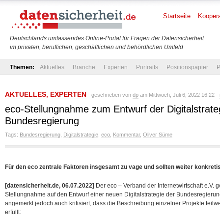
Startseite
Koopera
Deutschlands umfassendes Online-Portal für Fragen der Datensicherheit
im privaten, beruflichen, geschäftlichen und behördlichen Umfeld
Themen:
Aktuelles
Branche
Experten
Portraits
Positionspapier
P
AKTUELLES
,
EXPERTEN
- geschrieben von
dp
am Mittwoch, Juli 6, 2022 16:22 -
eco-Stellungnahme zum Entwurf der Digitalstrate
Bundesregierung
Tags:
Bundesregierung
,
Digitalstrategie
,
eco
,
Kommentar
,
Oliver Süme
Für den eco zentrale Faktoren insgesamt zu vage und sollten weiter konkreti
[datensicherheit.de, 06.07.2022]
Der eco – Verband der Internetwirtschaft e.V. g
Stellungnahme auf den Entwurf einer neuen Digitalstrategie der Bundesregieru
angemerkt jedoch auch kritisiert, dass die Beschreibung einzelner Projekte teil
erfüllt: