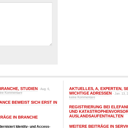
BRANCHE
,
STUDIEN
AKTUELLES
,
A
,
EXPERTEN
,
S
- Aug. 6,
ine Kommentare
WICHTIGE ADRESSEN
- Jan. 13, 
keine Kommentare
ANCE BEWEIST SICH ERST IN
REGISTRIERUNG BEI ELEFAND
UND KATASTROPHENVORSOR
AUSLANDSAUFENTHALTEN
TRÄGE IN BRANCHE
WEITERE BEITRÄGE IN SERVI
ernisiert Identity- und Access-