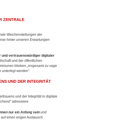
ÜR ZENTRALE
ntrale Weichenstellungen der
weise hinter unseren Erwartungen
 und vertrauenswürdiger digitaler
lschaft und der öffentlichen
Kommunen blieben
„insgesamt zu vage
n unterlegt werden“
.
NS UND DER INTEGRITÄT
trauens und der Integrität in digitale
ichend“
adressiere.
nnen nur ein Anfang sein
und
u auf einen engen Austausch