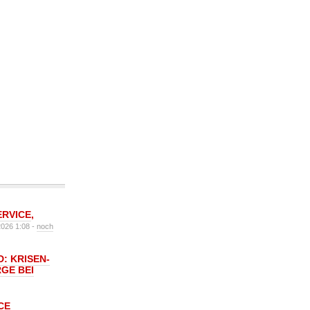
ERVICE
,
2026 1:08 -
noch
: KRISEN-
GE BEI
CE