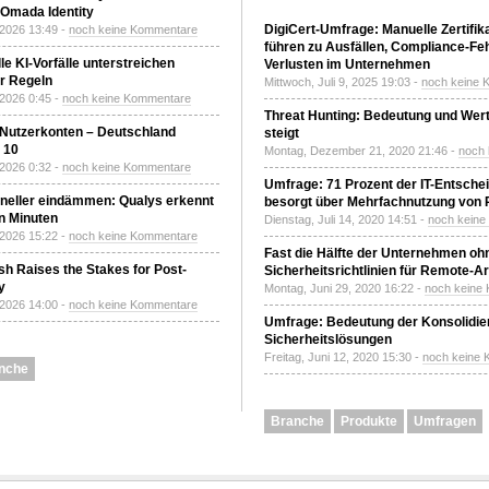
Omada Identity
DigiCert-Umfrage: Manuelle Zertifi
 2026 13:49 -
noch keine Kommentare
führen zu Ausfällen, Compliance-Fe
le KI-Vorfälle unterstreichen
Verlusten im Unternehmen
r Regeln
Mittwoch, Juli 9, 2025 19:03 -
noch keine 
 2026 0:45 -
noch keine Kommentare
Threat Hunting: Bedeutung und Wer
 Nutzerkonten – Deutschland
steigt
z 10
Montag, Dezember 21, 2020 21:46 -
noch
 2026 0:32 -
noch keine Kommentare
Umfrage: 71 Prozent der IT-Entsche
neller eindämmen: Qualys erkennt
besorgt über Mehrfachnutzung von
n Minuten
Dienstag, Juli 14, 2020 14:51 -
noch kein
 2026 15:22 -
noch keine Kommentare
Fast die Hälfte der Unternehmen oh
h Raises the Stakes for Post-
Sicherheitsrichtlinien für Remote-Ar
y
Montag, Juni 29, 2020 16:22 -
noch keine
 2026 14:00 -
noch keine Kommentare
Umfrage: Bedeutung der Konsolidier
Sicherheitslösungen
Freitag, Juni 12, 2020 15:30 -
noch keine
nche
Branche
Produkte
Umfragen