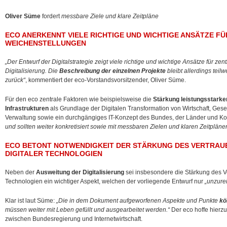
Oliver Süme
fordert
messbare Ziele und klare Zeitpläne
ECO ANERKENNT VIELE RICHTIGE UND WICHTIGE ANSÄTZE F
WEICHENSTELLUNGEN
„Der Entwurf der Digitalstrategie zeigt viele richtige und wichtige Ansätze für ze
Digitalisierung. Die
Beschreibung der einzelnen Projekte
bleibt allerdings teil
zurück“
, kommentiert der eco-Vorstandsvorsitzender, Oliver Süme.
Für den eco zentrale Faktoren wie beispielsweise die
Stärkung leistungsstarker
Infrastrukturen
als Grundlage der Digitalen Transformation von Wirtschaft, Gesel
Verwaltung sowie ein durchgängiges IT-Konzept des Bundes, der Länder und 
und sollten weiter konkretisiert sowie mit messbaren Zielen und klaren Zeitpläne
ECO BETONT NOTWENDIGKEIT DER STÄRKUNG DES VERTRAUE
DIGITALER TECHNOLOGIEN
Neben der
Ausweitung der Digitalisierung
sei insbesondere die Stärkung des Ver
Technologien ein wichtiger Aspekt, welchen der vorliegende Entwurf nur
„unzure
Klar ist laut Süme:
„Die in dem Dokument aufgeworfenen Aspekte und Punkte
kö
müssen weiter mit Leben gefüllt und ausgearbeitet werden.“
Der eco hoffe hierz
zwischen Bundesregierung und Internetwirtschaft.