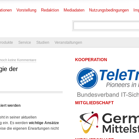
tionen
Vorstellung
Redaktion
Mediadaten
Nutzungsbedingungen
Im
rodukte
Service
Studien
Veranstaltungen
KOOPERATION
noch keine Kommentare
gie der
MITGLIEDSCHAFT
siert werden
eht in seiner aktuellen
ng ein. Es werden
wichtige Ansätze
weise die eigenen
Erwartungen nicht