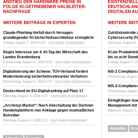
ANSTIEG DER HARDWARE-PREISE IN
EXISTENZIELL
FOLGE KI-GETRIEBENER HALBLEITER-
DEUTSCHLAN
NACHFRAGE
DIGITALEN A
WEITERE BEITRÄGE IN EXPERTEN
WEITERE BEI
Claude-Phishing-Vorfall durch Versagen
Zutrittskontrolle
grundlegender KI-Sicherheitsarchitektur ermöglicht
Cybersecurity-Pri
Freitag, August 7, 2026 0:03 -
noch keine Kommentare
Samstag, August 8,
Reges Interesse am 4. KI-Tag der Wirtschaft des
KI als Produktivi
Landes Brandenburg
bis zu acht Stun
Donnerstag, August 6, 2026 8:53 -
noch keine Kommentare
Freitag, August 7, 
Digitalisierung der Schiene: TÜV-Verband fordert
NIS-2 Compliance
Modernisierung sicherheitsrelevanter Verfahren
Donnerstag, August 
Donnerstag, August 6, 2026 0:37 -
noch keine Kommentare
NIS-2-Compliance
Deutschland im EU-Digitalranking auf Platz 17
Donnerstag, August 
Dienstag, August 4, 2026 0:47 -
noch keine Kommentare
ElringKlinger mod
„Archetyp Market“: Nach Abschaltung der Darknet-
Management mit 
Handelsplattform nun Anklage gegen mutmaßlichen
Mittwoch, August 5,
Betreiber
Dienstag, August 4, 2026 0:12 -
noch keine Kommentare
Aktuelles
Bra