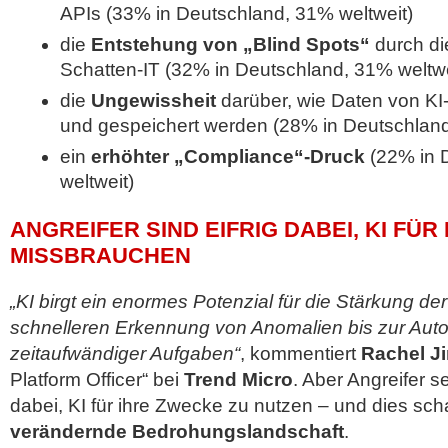
APIs (33% in Deutschland, 31% weltweit)
die
Entstehung von „Blind Spots“
durch di
Schatten-IT (32% in Deutschland, 31% weltwe
die
Ungewissheit
darüber, wie Daten von KI
und gespeichert werden (28% in Deutschland
ein
erhöhter „Compliance“-Druck
(22% in 
weltweit)
ANGREIFER SIND EIFRIG DABEI, KI FÜR
MISSBRAUCHEN
„KI birgt ein enormes Potenzial für die Stärkung d
schnelleren Erkennung von Anomalien bis zur Aut
zeitaufwändiger Aufgaben“
, kommentiert
Rachel J
Platform Officer“ bei
Trend Micro
. Aber Angreifer s
dabei, KI für ihre Zwecke zu nutzen – und dies sch
verändernde Bedrohungslandschaft
.