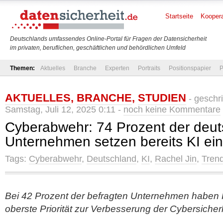
Startseite
Koopera
Deutschlands umfassendes Online-Portal für Fragen der Datensicherheit
im privaten, beruflichen, geschäftlichen und behördlichen Umfeld
Themen:
Aktuelles
Branche
Experten
Portraits
Positionspapier
P
AKTUELLES
,
BRANCHE
,
STUDIEN
- geschr
Samstag, Juli 12, 2025 0:11 -
noch keine Kommentare
Cyberabwehr: 74 Prozent der deu
Unternehmen setzen bereits KI ein
Tags:
Cyberabwehr
,
Deutschland
,
KI
,
Rachel Jin
,
Tren
Bei 42 Prozent der befragten Unternehmen haben 
oberste Priorität zur Verbesserung der Cybersicher