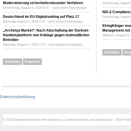
Modernisierung sicherheitsrelevanter Verfahren
Donnerstag, August 
Donnerstag, August 6, 2026 0:37 -
noch keine Kommentare
NIS-2-Compliance
Deutschland im EU-Digitalranking auf Platz 17
Donnerstag, August 
Dienstag, August 4, 2026 0:47 -
noch keine Kommentare
ElringKlinger mod
„Archetyp Market“: Nach Abschaltung der Darknet-
Management mit 
Handelsplattform nun Anklage gegen mutmaßlichen
Mittwoch, August 5,
Betreiber
Dienstag, August 4, 2026 0:12 -
noch keine Kommentare
Aktuelles
Bra
Aktuelles
Experten
Datenschutzerklärung
© 2020 datensicherheit.de Informationen zu Datensicherheit und Datenschutz - RSS-Fee