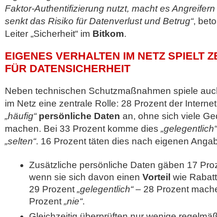
Faktor-Authentifizierung nutzt, macht es Angreifer
senkt das Risiko für Datenverlust und Betrug“
, bet
Leiter „Sicherheit“ im
Bitkom
.
EIGENES VERHALTEN IM NETZ SPIELT 
FÜR DATENSICHERHEIT
Neben technischen Schutzmaßnahmen spiele auch
im Netz eine zentrale Rolle: 28 Prozent der Interne
„häufig“
persönliche Daten
an, ohne sich viele G
machen. Bei 33 Prozent komme dies
„gelegentlich“
„selten“
. 16 Prozent täten dies nach eigenen Ang
Zusätzliche persönliche Daten gäben 17 Pr
wenn sie sich davon einen
Vorteil
wie Rabatt
29 Prozent
„gelegentlich“
– 28 Prozent mach
Prozent
„nie“
.
Gleichzeitig überprüften nur wenige regelmä