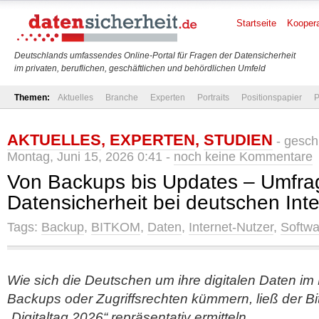
Startseite
Koopera
Deutschlands umfassendes Online-Portal für Fragen der Datensicherheit
im privaten, beruflichen, geschäftlichen und behördlichen Umfeld
Themen:
Aktuelles
Branche
Experten
Portraits
Positionspapier
P
AKTUELLES
,
EXPERTEN
,
STUDIEN
- gesch
Montag, Juni 15, 2026 0:41 -
noch keine Kommentare
Von Backups bis Updates – Umfra
Datensicherheit bei deutschen Int
Tags:
Backup
,
BITKOM
,
Daten
,
Internet-Nutzer
,
Softwa
Wie sich die Deutschen um ihre digitalen Daten im
Backups oder Zugriffsrechten kümmern, ließ der B
„Digitaltag 2026“ repräsentativ ermitteln