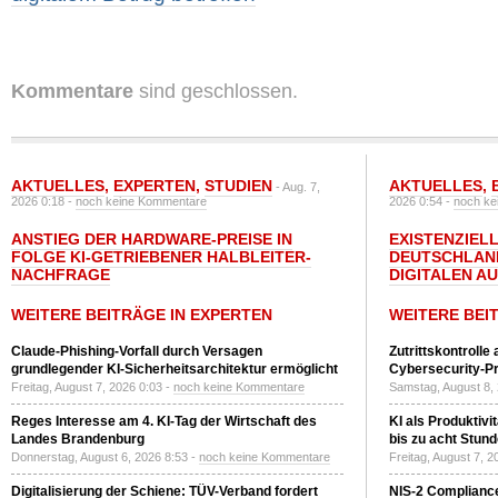
Kommentare
sind geschlossen.
AKTUELLES
,
EXPERTEN
,
STUDIEN
AKTUELLES
,
- Aug. 7,
2026 0:18 -
noch keine Kommentare
2026 0:54 -
noch ke
ANSTIEG DER HARDWARE-PREISE IN
EXISTENZIELL
FOLGE KI-GETRIEBENER HALBLEITER-
DEUTSCHLAN
NACHFRAGE
DIGITALEN A
WEITERE BEITRÄGE IN EXPERTEN
WEITERE BEI
Claude-Phishing-Vorfall durch Versagen
Zutrittskontrolle
grundlegender KI-Sicherheitsarchitektur ermöglicht
Cybersecurity-Pri
Freitag, August 7, 2026 0:03 -
noch keine Kommentare
Samstag, August 8,
Reges Interesse am 4. KI-Tag der Wirtschaft des
KI als Produktivi
Landes Brandenburg
bis zu acht Stun
Donnerstag, August 6, 2026 8:53 -
noch keine Kommentare
Freitag, August 7, 
Digitalisierung der Schiene: TÜV-Verband fordert
NIS-2 Compliance