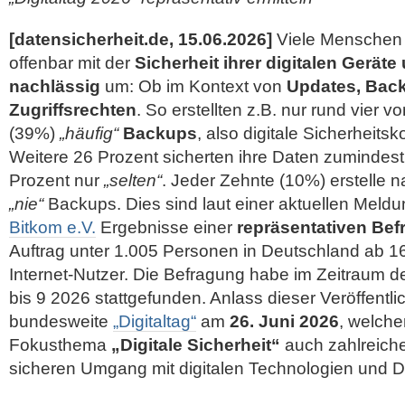
[datensicherheit.de, 15.06.2026]
Viele Menschen 
offenbar mit der
Sicherheit ihrer digitalen Gerät
nachlässig
um: Ob im Kontext von
Updates, Bac
Zugriffsrechten
. So erstellten z.B. nur rund vier 
(39%)
„häufig“
Backups
, also digitale Sicherheitsk
Weitere 26 Prozent sicherten ihre Daten zumindes
Prozent nur
„selten“
. Jeder Zehnte (10%) erstelle
„nie“
Backups. Dies sind laut einer aktuellen Meld
Bitkom e.V.
Ergebnisse einer
repräsentativen Be
Auftrag unter 1.005 Personen in Deutschland ab 1
Internet-Nutzer. Die Befragung habe im Zeitraum 
bis 9 2026 stattgefunden. Anlass dieser
Veröffentl
bundesweite
„Digitaltag“
am
26. Juni 2026
, welche
Fokusthema
„Digitale Sicherheit“
auch zahlreich
sicheren Umgang mit digitalen Technologien und Da