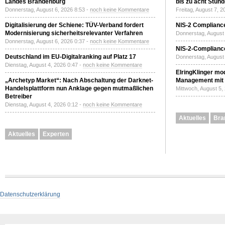
Landes Brandenburg
bis zu acht Stun
Donnerstag, August 6, 2026 8:53 -
noch keine Kommentare
Freitag, August 7, 
Digitalisierung der Schiene: TÜV-Verband fordert
NIS-2 Compliance
Modernisierung sicherheitsrelevanter Verfahren
Donnerstag, August 
Donnerstag, August 6, 2026 0:37 -
noch keine Kommentare
NIS-2-Compliance
Deutschland im EU-Digitalranking auf Platz 17
Donnerstag, August 
Dienstag, August 4, 2026 0:47 -
noch keine Kommentare
ElringKlinger mod
„Archetyp Market“: Nach Abschaltung der Darknet-
Management mit 
Handelsplattform nun Anklage gegen mutmaßlichen
Mittwoch, August 5,
Betreiber
Dienstag, August 4, 2026 0:12 -
noch keine Kommentare
Aktuelles
Bra
Aktuelles
Experten
Datenschutzerklärung