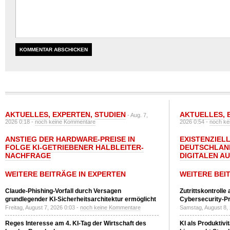
AKTUELLES
,
EXPERTEN
,
STUDIEN
AKTUELLES
,
- Aug. 7,
2026 0:18 -
noch keine Kommentare
2026 0:54 -
noch ke
ANSTIEG DER HARDWARE-PREISE IN
EXISTENZIELL
FOLGE KI-GETRIEBENER HALBLEITER-
DEUTSCHLAN
NACHFRAGE
DIGITALEN A
WEITERE BEITRÄGE IN EXPERTEN
WEITERE BEI
Claude-Phishing-Vorfall durch Versagen
Zutrittskontrolle
grundlegender KI-Sicherheitsarchitektur ermöglicht
Cybersecurity-Pri
Freitag, August 7, 2026 0:03 -
noch keine Kommentare
Samstag, August 8,
Reges Interesse am 4. KI-Tag der Wirtschaft des
KI als Produktivi