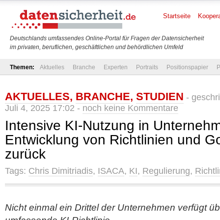
Startseite
Koopera
Deutschlands umfassendes Online-Portal für Fragen der Datensicherheit
im privaten, beruflichen, geschäftlichen und behördlichen Umfeld
Themen:
Aktuelles
Branche
Experten
Portraits
Positionspapier
P
AKTUELLES
,
BRANCHE
,
STUDIEN
- geschr
Juli 4, 2025 17:02 -
noch keine Kommentare
Intensive KI-Nutzung in Unterneh
Entwicklung von Richtlinien und Go
zurück
Tags:
Chris Dimitriadis
,
ISACA
,
KI
,
Regulierung
,
Richtl
Nicht einmal ein Drittel der Unternehmen verfügt üb