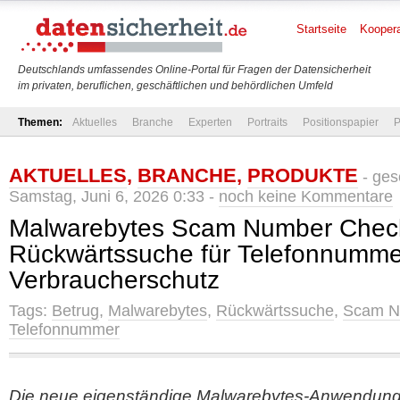
Startseite
Koopera
Deutschlands umfassendes Online-Portal für Fragen der Datensicherheit
im privaten, beruflichen, geschäftlichen und behördlichen Umfeld
Themen:
Aktuelles
Branche
Experten
Portraits
Positionspapier
P
AKTUELLES
,
BRANCHE
,
PRODUKTE
- ges
Samstag, Juni 6, 2026 0:33 -
noch keine Kommentare
Malwarebytes Scam Number Check
Rückwärtssuche für Telefonnumm
Verbraucherschutz
Tags:
Betrug
,
Malwarebytes
,
Rückwärtssuche
,
Scam N
Telefonnummer
Die neue eigenständige Malwarebytes-Anwendung