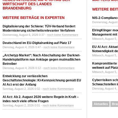
WIRTSCHAFT DES LANDES
BRANDENBURG
WEITERE BEI
WEITERE BEITRÄGE IN EXPERTEN
NIS-2-Compliance
Donnerstag, August 
Digitalisierung der Schiene: TÜV-Verband fordert
ElringKlinger mod
Modernisierung sicherheitsrelevanter Verfahren
Management mit 
Donnerstag, August 6, 2026 0:37 -
noch keine Kommentare
Mittwoch, August 5,
Deutschland im EU-Digitalranking auf Platz 17
EU AI Act: Aktuel
Dienstag, August 4, 2026 0:47 -
noch keine Kommentare
Notwendigkeit de
„Archetyp Market“: Nach Abschaltung der Darknet-
Mittwoch, August 5,
Handelsplattform nun Anklage gegen mutmaßlichen
Kompromittierte
Betreiber
weltweit auf Plat
Dienstag, August 4, 2026 0:12 -
noch keine Kommentare
Mittwoch, August 5,
Entwicklung zur verlässlichen
Cyberrisiken sch
Geschäftstechnologie: KI-Kennzeichnung gemäß EU
Schwachstellen i
AI Act erst der Anfang
Dienstag, August 4,
Sonntag, August 2, 2026 0:02 -
noch keine Kommentare
AI Act: Ab 2. August 2026 weitere Regeln in Kraft –
indes noch viele offene Fragen
Aktuelles
Bra
Sonntag, August 2, 2026 0:01 -
noch keine Kommentare