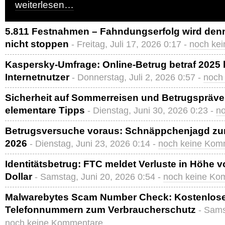
weiterlesen…
5.811 Festnahmen – Fahndungserfolg wird den
nicht stoppen
- Freitag, Juli 17, 2026 0:17 -
noch ke
Kaspersky-Umfrage: Online-Betrug betraf 2025 b
Internetnutzer
- Donnerstag, Juli 2, 2026 0:57 -
noch
Sicherheit auf Sommerreisen und Betrugspräve
elementare Tipps
- Dienstag, Juni 30, 2026 0:23 -
n
Betrugsversuche voraus: Schnäppchenjagd z
2026
- Dienstag, Juni 23, 2026 0:14 -
noch keine Kom
Identitätsbetrug: FTC meldet Verluste in Höhe v
Dollar
- Samstag, Juni 20, 2026 0:54 -
noch keine Ko
Malwarebytes Scam Number Check: Kostenlose
Telefonnummern zum Verbraucherschutz
- Sams
noch keine Kommentare