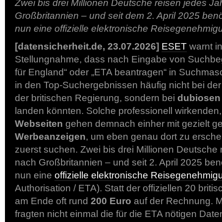
Zwei bis drei Millionen Deutsche reisen jedes Ja
Großbritannien – und seit dem 2. April 2025 benö
nun eine offizielle elektronische Reisegenehmig
[datensicherheit.de, 23.07.2026]
ESET
warnt in
Stellungnahme, dass nach Eingabe von Suchbeg
für England“ oder „ETA beantragen“ in Suchmasc
in den Top-Suchergebnissen häufig nicht bei der 
der britischen Regierung, sondern bei
dubiosen 
landen könnten. Solche professionell wirkenden
Webseiten
gehen demnach einher mit gezielt ge
Werbeanzeigen
, um eben genau dort zu ersch
zuerst suchen. Zwei bis drei Millionen Deutsche 
nach Großbritannien – und seit 2. April 2025 ben
nun eine
offizielle elektronische Reisegenehmig
Authorisation / ETA). Statt der offiziellen 20 brit
am Ende oft rund
200 Euro
auf der Rechnung. M
fragten nicht einmal die für die ETA nötigen Dat