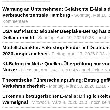
Warnung an Unternehmen: Gefälschte E-Mails 
Verbraucherzentrale Hamburg
- Sonntag, Mai 10,
Kommentare
USA auf Platz 1: Globaler Deepfake-Betrug hat 2
Dollar erreicht
- Sonntag, April 19, 2026 0:33 -
noch 
Modellcharakter: Fakeshop-Finder mit Deutsch
2026 ausgezeichnet
- Freitag, April 17, 2026 0:03 -
KI-Betrug im Netz: Quellen-Überprüfung nur von
Nutzer
- Dienstag, April 14, 2026 0:45 -
noch keine K
Theoretische Führerscheinprüfung: Betrug gef
Verkehrssicherheit
- Montag, März 30, 2026 11:18 
Erkennen betrügerischer E-Mails: Dringlichkeit 
Warnsignal
- Mittwoch, März 4, 2026 0:50 -
noch kei