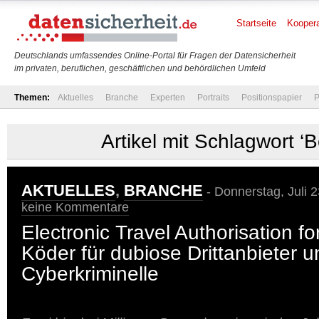
Startseite
Koopera
Deutschlands umfassendes Online-Portal für Fragen der Datensicherheit
im privaten, beruflichen, geschäftlichen und behördlichen Umfeld
Themen:
Aktuelles
Branche
Experten
Portraits
Positionspapier
P
Artikel mit Schlagwort ‘B
AKTUELLES
,
BRANCHE
- Donnerstag, Juli 2
keine Kommentare
Electronic Travel Authorisation f
Köder für dubiose Drittanbieter u
Cyberkriminelle