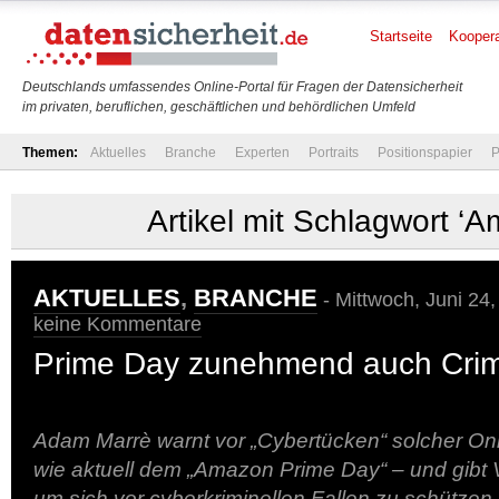
Startseite
Koopera
Deutschlands umfassendes Online-Portal für Fragen der Datensicherheit
im privaten, beruflichen, geschäftlichen und behördlichen Umfeld
Themen:
Aktuelles
Branche
Experten
Portraits
Positionspapier
P
Artikel mit Schlagwort ‘
AKTUELLES
,
BRANCHE
- Mittwoch, Juni 24
keine Kommentare
Prime Day zunehmend auch Cri
Adam Marrè warnt vor „Cybertücken“ solcher Onl
wie aktuell dem „Amazon Prime Day“ – und gibt 
um sich vor cyberkriminellen Fallen zu schützen