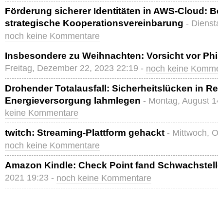
Förderung sicherer Identitäten in AWS-Cloud: B
strategische Kooperationsvereinbarung
- Dienst
noch keine Kommentare
Insbesondere zu Weihnachten: Vorsicht vor Ph
Freitag, Dezember 22, 2023 22:19 -
noch keine Komm
Drohender Totalausfall: Sicherheitslücken in 
Energieversorgung lahmlegen
- Montag, August 1
keine Kommentare
twitch: Streaming-Plattform gehackt
- Mittwoch, O
noch keine Kommentare
Amazon Kindle: Check Point fand Schwachstel
2021 19:23 -
noch keine Kommentare