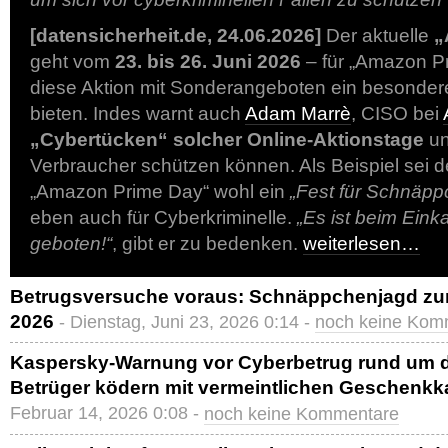
[datensicherheit.de, 24.06.2026]
Der aktuelle
„
geht vom
23. bis 26. Juni 2026
– für „Amazon Pri
diese Aktion mit Sonderangeboten ein besonder
bieten. Indes warnt auch
Adam Marrè
, CISO bei
„Cybertücken“ solcher Online-Aktionstage
un
Verbraucher schützen können. Als Beispiel sei 
„Amazon Prime Day“ wohl ein
„Fest für Schnäpp
eben auch für Cyberkriminelle.
„Es ist beim Eink
geboten!“
, gibt er zu bedenken.
weiterlesen…
Betrugsversuche voraus: Schnäppchenjagd z
2026
- Dienstag, Juni 23, 2026 0:14 -
noch keine Kom
Kaspersky-Warnung vor Cyberbetrug rund um d
Betrüger ködern mit vermeintlichen Geschenkk
Februar 14, 2026 0:08 -
noch keine Kommentare