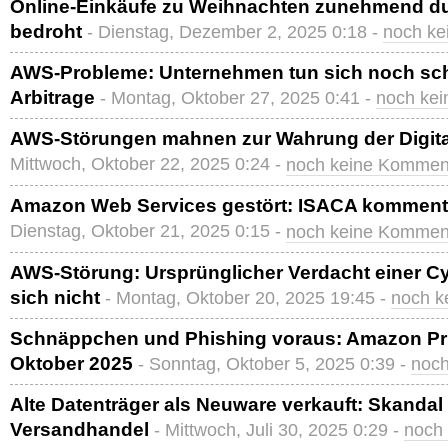
Online-Einkäufe zu Weihnachten zunehmend du
bedroht
- Dienstag, Dezember 2, 2025 0:18 -
noch ke
AWS-Probleme: Unternehmen tun sich noch schw
Arbitrage
- Montag, Oktober 27, 2025 0:41 -
noch ke
AWS-Störungen mahnen zur Wahrung der Digita
Mittwoch, Oktober 22, 2025 0:24 -
noch keine Kommen
Amazon Web Services gestört: ISACA komment
Dienstag, Oktober 21, 2025 0:15 -
noch keine Kommen
AWS-Störung: Ursprünglicher Verdacht einer Cy
sich nicht
- Montag, Oktober 20, 2025 19:45 -
noch k
Schnäppchen und Phishing voraus: Amazon Pri
Oktober 2025
- Sonntag, Oktober 5, 2025 0:39 -
noc
Alte Datenträger als Neuware verkauft: Skandal
Versandhandel
- Mittwoch, Juli 30, 2025 0:29 -
noch