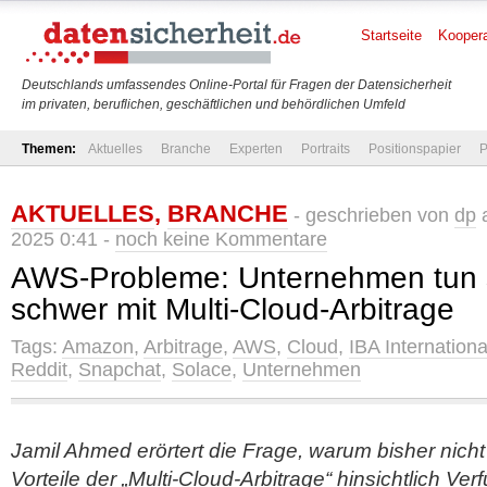
Startseite
Koopera
Deutschlands umfassendes Online-Portal für Fragen der Datensicherheit
im privaten, beruflichen, geschäftlichen und behördlichen Umfeld
Themen:
Aktuelles
Branche
Experten
Portraits
Positionspapier
P
AKTUELLES
,
BRANCHE
- geschrieben von
dp
a
2025 0:41 -
noch keine Kommentare
AWS-Probleme: Unternehmen tun 
schwer mit Multi-Cloud-Arbitrage
Tags:
Amazon
,
Arbitrage
,
AWS
,
Cloud
,
IBA Internationa
Reddit
,
Snapchat
,
Solace
,
Unternehmen
Jamil Ahmed erörtert die Frage, warum bisher nic
Vorteile der „Multi-Cloud-Arbitrage“ hinsichtlich Ve