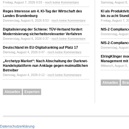
Freitag, August 7, 2026 0:03 -
noch keine Kommentare
Samstag, August 8,
Reges Interesse am 4. KI-Tag der Wirtschaft des
KI als Produktivi
Landes Brandenburg
bis zu acht Stun
Donnerstag, August 6, 2026 8:53 -
noch keine Kommentare
Freitag, August 7, 
Digitalisierung der Schiene: TÜV-Verband fordert
NIS-2 Compliance
Modernisierung sicherheitsrelevanter Verfahren
Donnerstag, August 
Donnerstag, August 6, 2026 0:37 -
noch keine Kommentare
NIS-2-Compliance
Deutschland im EU-Digitalranking auf Platz 17
Donnerstag, August 
Dienstag, August 4, 2026 0:47 -
noch keine Kommentare
ElringKlinger mod
„Archetyp Market“: Nach Abschaltung der Darknet-
Management mit 
Handelsplattform nun Anklage gegen mutmaßlichen
Mittwoch, August 5,
Betreiber
Dienstag, August 4, 2026 0:12 -
noch keine Kommentare
Aktuelles
Bra
Aktuelles
Experten
Datenschutzerklärung