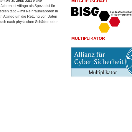
rten
bis zu zehn Jahre alte
MITGLIEDSCHAFT
 Jahren ist Attingo als Spezialist für
dien tätig – mit Reinraumlaboren in
h Attingo um die Rettung von Daten
auch nach physischen Schäden oder
MULTIPLIKATOR