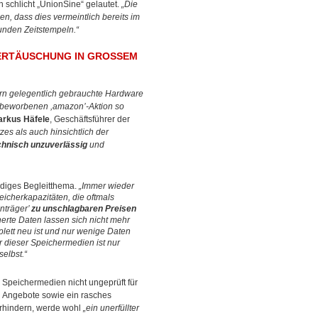
 schlicht „UnionSine“ gelautet.
„Die
n, dass dies vermeintlich bereits im
unden Zeitstempeln.“
RTÄUSCHUNG IN GROSSEM S
ern gelegentlich gebrauchte Hardware
it beworbenen ,amazon’-Aktion so
rkus Häfele
, Geschäftsführer der
es als auch hinsichtlich der
chnisch unzuverlässig
und
ndiges Begleitthema.
„Immer wieder
icherkapazitäten, die oftmals
nträger’
zu unschlagbaren Preisen
erte Daten lassen sich nicht mehr
lett neu ist und nur wenige Daten
r dieser Speichermedien ist nur
elbst.“
e Speichermedien nicht ungeprüft für
n Angebote sowie ein rasches
verhindern, werde wohl
„ein unerfüllter