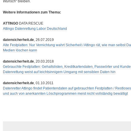
Wunsch“
bleiben.
Weitere Informationen zum Thema:
ATTINGO
DATA RESCUE
Attingo Datenrettung Labor Deutschland
datensicherheit.de
, 26.07.2019
Alte Festplatten: Nur Vernichtung wahrt Sicherheit / Attingo rät, wie man selbst 
Medien löschen kann
datensicherheit.de
, 20.03.2018
Gebrauchte Festplatten: Gehaltslisten, Kreditkartendaten, Passwörter und Kunde
Datenrettung weist auf leichtsinnigem Umgang mit sensiblen Daten hin
datensicherheit.de
, 01.10.2011
Datenretter Attingo findet Patientendaten auf gebrauchten Festplatten / Restlos
und auch von anerkannten Löschprogrammen meist nicht vollständig bewältigt