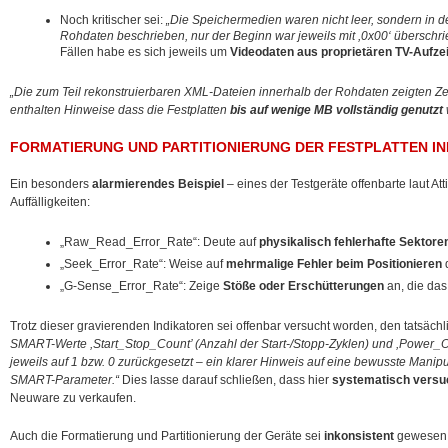
Noch kritischer sei:
„Die Speichermedien waren nicht leer, sondern in de
Rohdaten beschrieben, nur der Beginn war jeweils mit ,0x00‘ überschr
Fällen habe es sich jeweils um
Videodaten aus proprietären TV-Auf
„Die zum Teil rekonstruierbaren XML-Dateien innerhalb der Rohdaten zeigten Z
enthalten Hinweise dass die Festplatten
bis auf wenige MB vollständig genutzt
FORMATIERUNG UND PARTITIONIERUNG DER FESTPLATTEN I
Ein besonders
alarmierendes Beispiel
– eines der Testgeräte offenbarte laut A
Auffälligkeiten:
„Raw_Read_Error_Rate“: Deute auf
physikalisch fehlerhafte Sektore
„Seek_Error_Rate“: Weise auf
mehrmalige Fehler beim Positionieren
d
„G-Sense_Error_Rate“: Zeige
Stöße oder Erschütterungen
an, die das 
Trotz dieser gravierenden Indikatoren sei offenbar versucht worden, den tatsäch
SMART-Werte ,Start_Stop_Count’ (Anzahl der Start-/Stopp-Zyklen) und ,Power_
jeweils auf 1 bzw. 0 zurückgesetzt – ein klarer Hinweis auf eine bewusste Manip
SMART-Parameter.“
Dies lasse darauf schließen, dass hier
systematisch versu
Neuware zu verkaufen.
Auch die Formatierung und Partitionierung der Geräte sei
inkonsistent
gewesen.