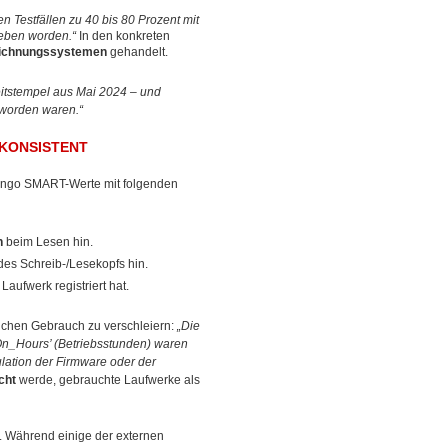
n Testfällen zu 40 bis 80 Prozent mit
ieben worden.“
In den konkreten
zeichnungssystemen
gehandelt.
eitstempel aus Mai 2024 – und
worden waren.“
NKONSISTENT
ttingo SMART-Werte mit folgenden
n
beim Lesen hin.
es Schreib-/Lesekopfs hin.
Laufwerk registriert hat.
lichen Gebrauch zu verschleiern:
„Die
On_Hours’ (Betriebsstunden) waren
ulation der Firmware oder der
cht
werde, gebrauchte Laufwerke als
 Während einige der externen