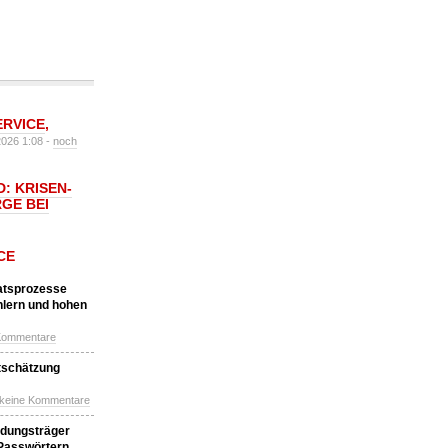
ERVICE
,
2026 1:08 -
noch
: KRISEN-
GE BEI
CE
katsprozesse
hlern und hohen
Kommentare
tschätzung
 keine Kommentare
idungsträger
 Passwörtern