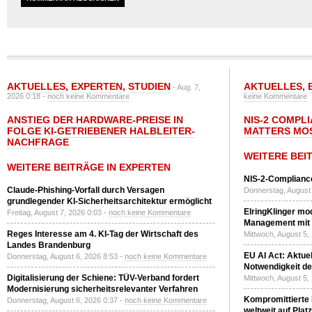
AKTUELLES
,
EXPERTEN
,
STUDIEN
AKTUELLES
,
- Aug. 7,
2026 0:18 -
noch keine Kommentare
keine Kommentare
ANSTIEG DER HARDWARE-PREISE IN
NIS-2 COMPL
FOLGE KI-GETRIEBENER HALBLEITER-
MATTERS MO
NACHFRAGE
WEITERE BEI
WEITERE BEITRÄGE IN EXPERTEN
NIS-2-Compliance
Claude-Phishing-Vorfall durch Versagen
Donnerstag, August 
grundlegender KI-Sicherheitsarchitektur ermöglicht
ElringKlinger mod
Freitag, August 7, 2026 0:03 -
noch keine Kommentare
Management mit 
Reges Interesse am 4. KI-Tag der Wirtschaft des
Mittwoch, August 5,
Landes Brandenburg
EU AI Act: Aktuel
Donnerstag, August 6, 2026 8:53 -
noch keine Kommentare
Notwendigkeit de
Digitalisierung der Schiene: TÜV-Verband fordert
Mittwoch, August 5,
Modernisierung sicherheitsrelevanter Verfahren
Kompromittierte
Donnerstag, August 6, 2026 0:37 -
noch keine Kommentare
weltweit auf Plat