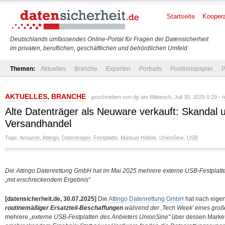
Startseite
Koopera
Deutschlands umfassendes Online-Portal für Fragen der Datensicherheit
im privaten, beruflichen, geschäftlichen und behördlichen Umfeld
Themen:
Aktuelles
Branche
Experten
Portraits
Positionspapier
P
AKTUELLES
,
BRANCHE
- geschrieben von
dp
am Mittwoch, Juli 30, 2025 0:29 -
n
Alte Datenträger als Neuware verkauft: Skandal 
Versandhandel
Tags:
Amazon
,
Attingo
,
Datenträger
,
Festplatte
,
Markus Häfele
,
UnionSine
,
USB
Die Attingo Datenrettung GmbH hat im Mai 2025 mehrere externe USB-Festplat
„mit erschreckendem Ergebnis“
[datensicherheit.de, 30.07.2025]
Die
Attingo Datenrettung GmbH
hat nach eig
routinemäßiger Ersatzteil-Beschaffungen
während der ,Tech Week’ eines groß
mehrere
„externe USB-Festplatten des Anbieters UnionSine“
über dessen Marke