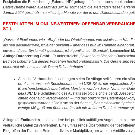
Festplatten die Bezeichnung „External HD“ getragen hätten, habe sie bei anderen
Dateisysteme waren allesamt als ,exFAT’ formatiert, die Metadaten lassen erkenne
Januar 2024 geschah – somit einige Monate vor der in den Datenbeständen gef
FESTPLATTEN IM ONLINE-VERTRIEB: OFFENBAR VERBRAUCHE
TIL
„Dass auf Plattformen wie ,eBay’ oder bei Direktimporten von asiatischen Händl
als neu deklariert wird, ist leider bekannt – aber dass nun im Rahmen einer bre
etwas in dieser Systematik geschieht, ist eigentlich ein Skandal!“
, kommentiert
Ma
Attingo Datenrettung GmbH
. Er unterstreicht:
„Sowohl aus Sicht des Datenschutz
Betriebssicherheit ist dieses Vorgehen höchst problematisch. Die Geräte sind
te
potenziell mit sensiblen Alt-Daten Dritter behaftet.“
Ähnliche Verbrauchertäuschungen seien für Attingo seit Jahren ein stä
erreichen uns auch Speicherkarten und USB-Sticks mit angeblichen Spe
Branchenstandards übertreffen. Meistens wurden diese ,Noname“-Date
gekauft
.“
Die Schilderung des Ausfalls sei oft gleichbleibend:
„Gespeich
öffnen oder sind verschwunden – und das obwohl der Datenträger komp
gespeichert wurden.“
Die Krux an der Sache:
„Der tatsächliche Speiche
wenige MB groß und überschreibt sich mit weiteren Dateien unentwegt s
Attingo rät
Endkunden
, insbesondere bei preislich auffälligen Angeboten extern
vertrauliche Daten zu verwenden. Eine umfassende Überprüfung der betroffene
Eingreifen der Plattform-Betreiber diverser Marktplätze, um weitere Vorfälle zu 