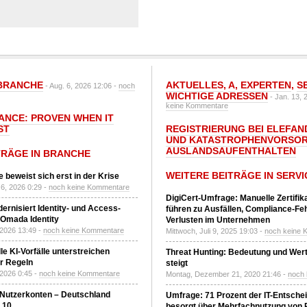
BRANCHE
AKTUELLES
,
A
,
EXPERTEN
,
S
- Aug. 6, 2026 12:06 -
noch
WICHTIGE ADRESSEN
- Jan. 13, 
keine Kommentare
IANCE: PROVEN WHEN IT
ST
REGISTRIERUNG BEI ELEFAND
UND KATASTROPHENVORSOR
AUSLANDSAUFENTHALTEN
TRÄGE IN BRANCHE
WEITERE BEITRÄGE IN SERVI
 beweist sich erst in der Krise
6, 2026 0:29 -
noch keine Kommentare
DigiCert-Umfrage: Manuelle Zertifi
ernisiert Identity- und Access-
führen zu Ausfällen, Compliance-Fe
Omada Identity
Verlusten im Unternehmen
 2026 13:49 -
noch keine Kommentare
Mittwoch, Juli 9, 2025 19:03 -
noch keine 
le KI-Vorfälle unterstreichen
Threat Hunting: Bedeutung und Wer
r Regeln
steigt
 2026 0:45 -
noch keine Kommentare
Montag, Dezember 21, 2020 21:46 -
noch
 Nutzerkonten – Deutschland
Umfrage: 71 Prozent der IT-Entsche
z 10
besorgt über Mehrfachnutzung von