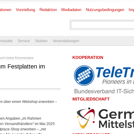
tionen
Vorstellung
Redaktion
Mediadaten
Nutzungsbedingungen
Im
rodukte
Service
Studien
Veranstaltungen
KOOPERATION
och keine Kommentare
um Festplatten im
MITGLIEDSCHAFT
ten über einen Webshop erworben –
enen Angaben
„im Rahmen
en Versandhändlers“
im Mai 2025
tplace-Shop erworben –
„mit