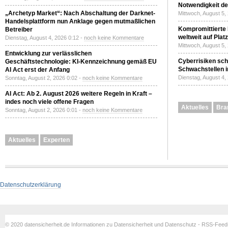
Notwendigkeit de
„Archetyp Market“: Nach Abschaltung der Darknet-
Mittwoch, August 5,
Handelsplattform nun Anklage gegen mutmaßlichen
Kompromittierte
Betreiber
weltweit auf Plat
Dienstag, August 4, 2026 0:12 -
noch keine Kommentare
Mittwoch, August 5,
Entwicklung zur verlässlichen
Cyberrisiken sch
Geschäftstechnologie: KI-Kennzeichnung gemäß EU
Schwachstellen i
AI Act erst der Anfang
Dienstag, August 4,
Sonntag, August 2, 2026 0:02 -
noch keine Kommentare
AI Act: Ab 2. August 2026 weitere Regeln in Kraft –
indes noch viele offene Fragen
Aktuelles
Bra
Sonntag, August 2, 2026 0:01 -
noch keine Kommentare
Aktuelles
Experten
Datenschutzerklärung
© 2020 datensicherheit.de Informationen zu Datensicherheit und Datenschutz - RSS-Fee