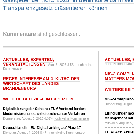
Gastgeber der „ICIC 2025“ in Berlin sollte dann se
Transparenzgesetz präsentieren können
Kommentare
sind geschlossen.
AKTUELLES
,
EXPERTEN
,
AKTUELLES
,
VERANSTALTUNGEN
keine Kommentare
- Aug. 6, 2026 8:53 -
noch keine
Kommentare
NIS-2 COMPL
REGES INTERESSE AM 4. KI-TAG DER
MATTERS MO
WIRTSCHAFT DES LANDES
BRANDENBURG
WEITERE BEI
WEITERE BEITRÄGE IN EXPERTEN
NIS-2-Compliance
Donnerstag, August 
Digitalisierung der Schiene: TÜV-Verband fordert
ElringKlinger mod
Modernisierung sicherheitsrelevanter Verfahren
Management mit 
Donnerstag, August 6, 2026 0:37 -
noch keine Kommentare
Mittwoch, August 5,
Deutschland im EU-Digitalranking auf Platz 17
EU AI Act: Aktuel
Dienstag, August 4, 2026 0:47 -
noch keine Kommentare