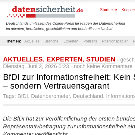
Startseite
Koopera
Deutschlands umfassendes Online-Portal für Fragen der Datensicherheit
im privaten, beruflichen, geschäftlichen und behördlichen Umfeld
Themen:
Aktuelles
Branche
Experten
Portraits
Positionspapier
P
AKTUELLES
,
EXPERTEN
,
STUDIEN
- gesch
Dienstag, Juni 2, 2026 0:23 -
noch keine Kommentare
BfDI zur Informationsfreiheit: Kein 
– sondern Vertrauensgarant
Tags:
BfDI
,
Datenbarometer
,
Deutschland
,
Informations
Die BfDI hat zur Veröffentlichung der ersten bunde
Repräsentativbefragung zur Informationsfreiheit 
Kommentar veröffentlicht