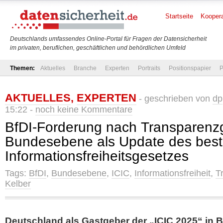
Startseite
Koopera
Deutschlands umfassendes Online-Portal für Fragen der Datensicherheit
im privaten, beruflichen, geschäftlichen und behördlichen Umfeld
Themen:
Aktuelles
Branche
Experten
Portraits
Positionspapier
P
AKTUELLES
,
EXPERTEN
- geschrieben von
dp
15:22 -
noch keine Kommentare
BfDI-Forderung nach Transparenz
Bundesebene als Update des bes
Informationsfreiheitsgesetzes
Tags:
BfDI
,
Bundesebene
,
ICIC
,
Informationsfreiheit
,
T
Kelber
Deutschland als Gastgeber der „ICIC 2025“ in Be