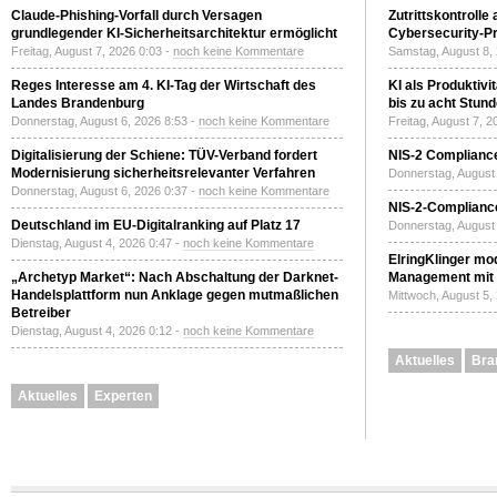
Claude-Phishing-Vorfall durch Versagen
Zutrittskontrolle
grundlegender KI-Sicherheitsarchitektur ermöglicht
Cybersecurity-Pri
Freitag, August 7, 2026 0:03 -
noch keine Kommentare
Samstag, August 8,
Reges Interesse am 4. KI-Tag der Wirtschaft des
KI als Produktivi
Landes Brandenburg
bis zu acht Stun
Donnerstag, August 6, 2026 8:53 -
noch keine Kommentare
Freitag, August 7, 
Digitalisierung der Schiene: TÜV-Verband fordert
NIS-2 Compliance
Modernisierung sicherheitsrelevanter Verfahren
Donnerstag, August 
Donnerstag, August 6, 2026 0:37 -
noch keine Kommentare
NIS-2-Compliance
Deutschland im EU-Digitalranking auf Platz 17
Donnerstag, August 
Dienstag, August 4, 2026 0:47 -
noch keine Kommentare
ElringKlinger mod
„Archetyp Market“: Nach Abschaltung der Darknet-
Management mit 
Handelsplattform nun Anklage gegen mutmaßlichen
Mittwoch, August 5,
Betreiber
Dienstag, August 4, 2026 0:12 -
noch keine Kommentare
Aktuelles
Bra
Aktuelles
Experten