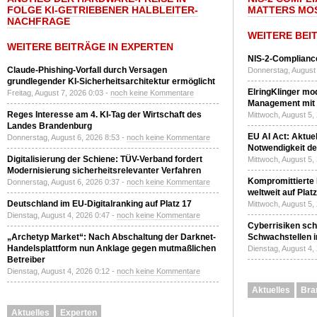
FOLGE KI-GETRIEBENER HALBLEITER-
MATTERS MO
NACHFRAGE
WEITERE BEI
WEITERE BEITRÄGE IN EXPERTEN
NIS-2-Compliance
Claude-Phishing-Vorfall durch Versagen
Donnerstag, August 
grundlegender KI-Sicherheitsarchitektur ermöglicht
ElringKlinger mod
Freitag, August 7, 2026 0:03 -
noch keine Kommentare
Management mit 
Reges Interesse am 4. KI-Tag der Wirtschaft des
Mittwoch, August 5,
Landes Brandenburg
EU AI Act: Aktuel
Donnerstag, August 6, 2026 8:53 -
noch keine Kommentare
Notwendigkeit de
Digitalisierung der Schiene: TÜV-Verband fordert
Mittwoch, August 5,
Modernisierung sicherheitsrelevanter Verfahren
Kompromittierte
Donnerstag, August 6, 2026 0:37 -
noch keine Kommentare
weltweit auf Plat
Deutschland im EU-Digitalranking auf Platz 17
Mittwoch, August 5,
Dienstag, August 4, 2026 0:47 -
noch keine Kommentare
Cyberrisiken sch
„Archetyp Market“: Nach Abschaltung der Darknet-
Schwachstellen i
Handelsplattform nun Anklage gegen mutmaßlichen
Dienstag, August 4,
Betreiber
Dienstag, August 4, 2026 0:12 -
noch keine Kommentare
Aktuelles
Bra
Aktuelles
Experten