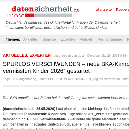
Startseite
Koopera
Deutschlands umfassendes Online-Portal für Fragen der Datensicherheit
im privaten, beruflichen, geschäftlichen und behördlichen Umfeld
Themen:
Aktuelles
Branche
Experten
Portraits
Positionspapier
P
AKTUELLES
,
EXPERTEN
- geschrieben von
dp
am Dienstag, Mai 26, 2026 0:55 -
SPURLOS VERSCHWUNDEN – neue BKA-Kampag
vermissten Kinder 2026“ gestartet
Tags:
BKA
,
Jugendliche
,
Kinder
,
SPURLOS VERSCHWUNDEN
,
Tag der vermissten Kinde
Das BKA appelliert, der Polizei bei der Aufklärung von sechs offenen Vermisstenf
[datensicherheit.de, 26.05.2026]
Laut einer aktuellen Meldung des
Bundeskrim
Deutschland
Zehntausende Kinder bzw. Jugendliche als „vermisst“ gemeldet
demnach rund
108.900 Vermisstenfälle
. Zwar kehre die große Mehrheit dieser 
wohlbehalten in ihr soziales Umfeld zurück, aber einige Fälle blieben jedoch üb