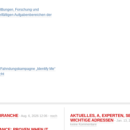
ittlungen, Forschung und
elfältigen Aufgabenbereichen der
ale Fahndungskampagne „Identify Me“
cht
BRANCHE
AKTUELLES
,
A
,
EXPERTEN
,
S
- Aug. 6, 2026 12:06 -
noch
WICHTIGE ADRESSEN
- Jan. 13, 
keine Kommentare
IANCE: PROVEN WHEN IT