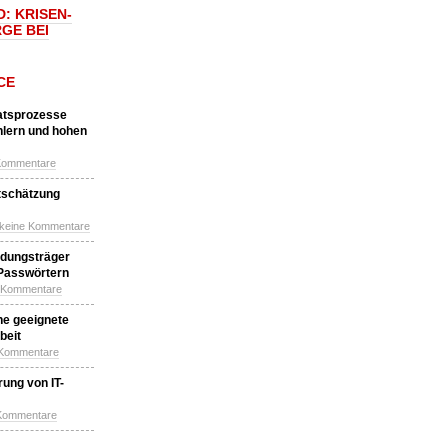
: KRISEN-
GE BEI
CE
katsprozesse
hlern und hohen
Kommentare
tschätzung
 keine Kommentare
idungsträger
 Passwörtern
e Kommentare
ne geeignete
beit
 Kommentare
ung von IT-
 Kommentare