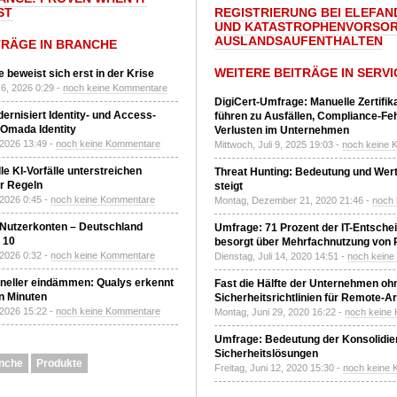
ST
REGISTRIERUNG BEI ELEFAND
UND KATASTROPHENVORSOR
AUSLANDSAUFENTHALTEN
TRÄGE IN BRANCHE
WEITERE BEITRÄGE IN SERVI
 beweist sich erst in der Krise
6, 2026 0:29 -
noch keine Kommentare
DigiCert-Umfrage: Manuelle Zertifi
ernisiert Identity- und Access-
führen zu Ausfällen, Compliance-Fe
Omada Identity
Verlusten im Unternehmen
 2026 13:49 -
noch keine Kommentare
Mittwoch, Juli 9, 2025 19:03 -
noch keine 
le KI-Vorfälle unterstreichen
Threat Hunting: Bedeutung und Wer
r Regeln
steigt
 2026 0:45 -
noch keine Kommentare
Montag, Dezember 21, 2020 21:46 -
noch
 Nutzerkonten – Deutschland
Umfrage: 71 Prozent der IT-Entsche
z 10
besorgt über Mehrfachnutzung von
 2026 0:32 -
noch keine Kommentare
Dienstag, Juli 14, 2020 14:51 -
noch kein
neller eindämmen: Qualys erkennt
Fast die Hälfte der Unternehmen oh
n Minuten
Sicherheitsrichtlinien für Remote-Ar
 2026 15:22 -
noch keine Kommentare
Montag, Juni 29, 2020 16:22 -
noch keine
Umfrage: Bedeutung der Konsolidier
Sicherheitslösungen
nche
Produkte
Freitag, Juni 12, 2020 15:30 -
noch keine