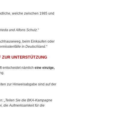
endliche, welche zwischen 1985 und
rieda und Alfons Schulz.“
achhauseweg, beim Einkaufen oder
ermisstenfälle in Deutschland.“
UF ZUR UNTERSTÜTZUNG
ft entscheidet nämlich
eine einzige,
ng.
iten zur Hinweisabgabe sind auf der
en:
„Teilen Sie die BKA-Kampagne
die Aufmerksamkeit für die