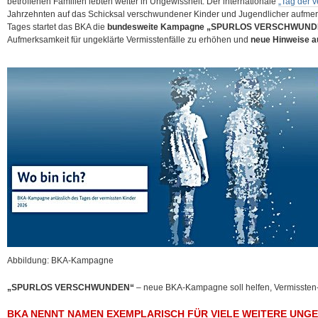
betroffenen Familien lebten weiter in Ungewissheit. Der internationale
„Tag der v
Jahrzehnten auf das Schicksal verschwundener Kinder und Jugendlicher aufmerk
Tages startet das BKA die
bundesweite Kampagne „SPURLOS VERSCHWUND
Aufmerksamkeit für ungeklärte Vermisstenfälle zu erhöhen und
neue Hinweise a
Abbildung: BKA-Kampagne
„SPURLOS VERSCHWUNDEN“
– neue BKA-Kampagne soll helfen, Vermissten-
BKA NENNT NAMEN EXEMPLARISCH FÜR VIELE WEITERE UNG