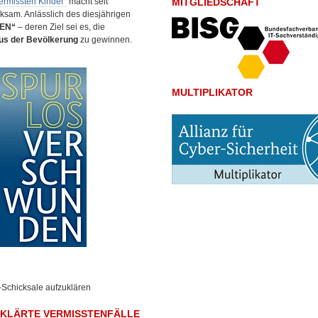
ermissten Kinder“
macht seit
MITGLIEDSCHAFT
sam. Anlässlich des diesjährigen
EN“
– deren Ziel sei es, die
us der Bevölkerung
zu gewinnen.
MULTIPLIKATOR
Schicksale aufzuklären
EKLÄRTE VERMISSTENFÄLLE