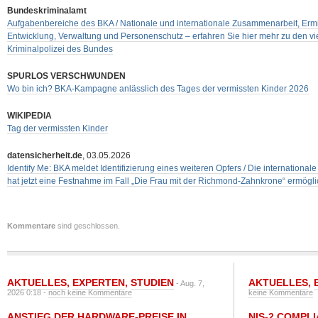
Bundeskriminalamt
Aufgabenbereiche des BKA / Nationale und internationale Zusammenarbeit, Erm
Entwicklung, Verwaltung und Personenschutz – erfahren Sie hier mehr zu den vi
Kriminalpolizei des Bundes
SPURLOS VERSCHWUNDEN
Wo bin ich? BKA-Kampagne anlässlich des Tages der vermissten Kinder 2026
WIKIPEDIA
Tag der vermissten Kinder
datensicherheit.de
, 03.05.2026
Identify Me: BKA meldet Identifizierung eines weiteren Opfers / Die internation
hat jetzt eine Festnahme im Fall „Die Frau mit der Richmond-Zahnkrone“ ermögli
Kommentare
sind geschlossen.
AKTUELLES
,
EXPERTEN
,
STUDIEN
AKTUELLES
,
- Aug. 7,
2026 0:18 -
noch keine Kommentare
keine Kommentare
ANSTIEG DER HARDWARE-PREISE IN
NIS-2 COMPL