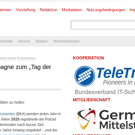
tionen
Vorstellung
Redaktion
Mediadaten
Nutzungsbedingungen
Im
rodukte
Service
Studien
Veranstaltungen
KOOPERATION
noch keine Kommentare
ne zum „Tag der
r
MITGLIEDSCHAFT
ällen zu helfen
inalamtes
(BKA) werden jedes Jahr in
. Allein
2025
registrierte die Polizei
Vermissten nach kurzer Zeit
er Jahre hinweg ungeklärt – und die