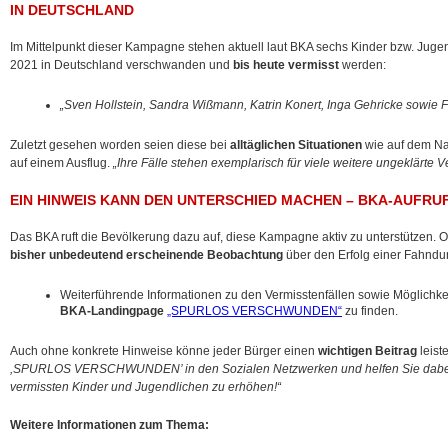
IN DEUTSCHLAND
Im Mittelpunkt dieser Kampagne stehen aktuell laut BKA sechs Kinder bzw. Jug
2021 in Deutschland verschwanden und
bis heute vermisst
werden:
„Sven Hollstein, Sandra Wißmann, Katrin Konert, Inga Gehricke sowie F
Zuletzt gesehen worden seien diese bei
alltäglichen Situationen
wie auf dem N
auf einem Ausflug.
„Ihre Fälle stehen exemplarisch für viele weitere ungeklärte V
EIN HINWEIS KANN DEN UNTERSCHIED MACHEN – BKA-AUFR
Das BKA ruft die Bevölkerung dazu auf, diese Kampagne aktiv zu unterstützen. O
bisher unbedeutend erscheinende Beobachtung
über den Erfolg einer Fahndu
Weiterführende Informationen zu den Vermisstenfällen sowie Möglichke
BKA-Landingpage
„SPURLOS VERSCHWUNDEN“
zu finden.
Auch ohne konkrete Hinweise könne jeder Bürger einen
wichtigen Beitrag
leist
,SPURLOS VERSCHWUNDEN’ in den Sozialen Netzwerken und helfen Sie dabei, 
vermissten Kinder und Jugendlichen zu erhöhen!“
Weitere Informationen zum Thema: