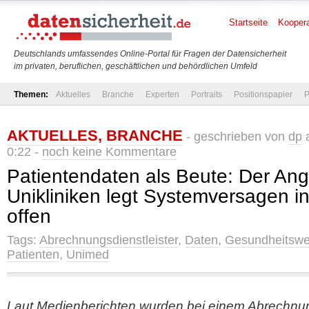
Startseite
Koopera
Deutschlands umfassendes Online-Portal für Fragen der Datensicherheit
im privaten, beruflichen, geschäftlichen und behördlichen Umfeld
Themen:
Aktuelles
Branche
Experten
Portraits
Positionspapier
P
AKTUELLES
,
BRANCHE
- geschrieben von
dp
a
0:22 -
noch keine Kommentare
Patientendaten als Beute: Der Angr
Unikliniken legt Systemversagen in
offen
Tags:
Abrechnungsdienstleister
,
Daten
,
Gesundheitsw
Patienten
,
Unimed
Laut Medienberichten wurden bei einem Abrechnun