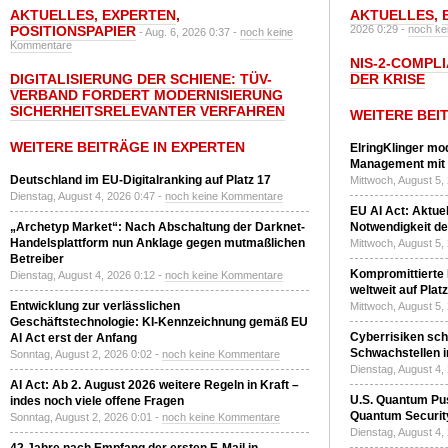
AKTUELLES
,
EXPERTEN
,
AKTUELLES
,
POSITIONSPAPIER
2026 0:29 -
noch ke
- Aug. 6, 2026 0:37 -
noch keine
Kommentare
NIS-2-COMPLI
DIGITALISIERUNG DER SCHIENE: TÜV-
DER KRISE
VERBAND FORDERT MODERNISIERUNG
SICHERHEITSRELEVANTER VERFAHREN
WEITERE BEI
WEITERE BEITRÄGE IN EXPERTEN
ElringKlinger mod
Management mit 
Deutschland im EU-Digitalranking auf Platz 17
Mittwoch, August 5,
Dienstag, August 4, 2026 0:47 -
noch keine Kommentare
EU AI Act: Aktuel
„Archetyp Market“: Nach Abschaltung der Darknet-
Notwendigkeit de
Handelsplattform nun Anklage gegen mutmaßlichen
Mittwoch, August 5,
Betreiber
Kompromittierte
Dienstag, August 4, 2026 0:12 -
noch keine Kommentare
weltweit auf Plat
Entwicklung zur verlässlichen
Mittwoch, August 5,
Geschäftstechnologie: KI-Kennzeichnung gemäß EU
Cyberrisiken sch
AI Act erst der Anfang
Schwachstellen i
Sonntag, August 2, 2026 0:02 -
noch keine Kommentare
Dienstag, August 4,
AI Act: Ab 2. August 2026 weitere Regeln in Kraft –
U.S. Quantum Pus
indes noch viele offene Fragen
Quantum Securit
Sonntag, August 2, 2026 0:01 -
noch keine Kommentare
Dienstag, August 4,